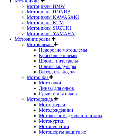
Мотоциклы
Мотоциклы BMW
Мотоциклы HONDA
Мотоциклы KAWASAKI
Мотоциклы KTM
Мотоциклы SUZUKI
Мотоциклы YAMAHA
Мотоэкипировка
Мотошлемы
Недорогие мотошлемы
Кроссовые шлемы
Шлемы интегралы
Шлемы модуляры
Визор, стекло, з/ч
Мотоочки
Мото очки
Линзы для очков
Срывки для очков
Мотоодежда
Мотоджерси
Мотодождевики
Мотокостюм: джерси и штаны
Мотокуртки
Мотоперчатки
Мотошорты защитные