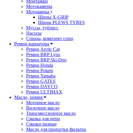
Монтажки
Мотокамеры
Мотошины
Шины X-GRIP
Шины PLEWS TYRES
Муссы, тублисс
Насосы
Спицы, комплект спиц
Ремни вариатора
Ремни Arctic Cat
Ремни BRP Lynx
Ремни BRP Ski-Doo
Ремни Honda
Ремни Polaris
Ремни Yamaha
Ремни GATES
Ремни DAYCO
Ремни ULTIMAX
Масло, химия
Моторное масло
Вилочное масло
Трансмиссионное масло
Смазка для цепи
Смазки разные
Масло для пропитки фильтра