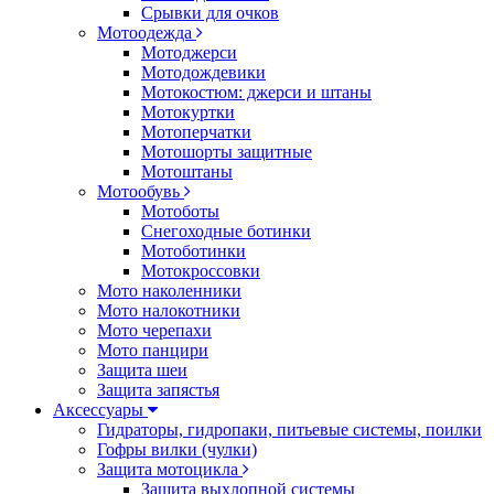
Срывки для очков
Мотоодежда
Мотоджерси
Мотодождевики
Мотокостюм: джерси и штаны
Мотокуртки
Мотоперчатки
Мотошорты защитные
Мотоштаны
Мотообувь
Мотоботы
Снегоходные ботинки
Мотоботинки
Мотокроссовки
Мото наколенники
Мото налокотники
Мото черепахи
Мото панцири
Защита шеи
Защита запястья
Аксессуары
Гидраторы, гидропаки, питьевые системы, поилки
Гофры вилки (чулки)
Защита мотоцикла
Защита выхлопной системы