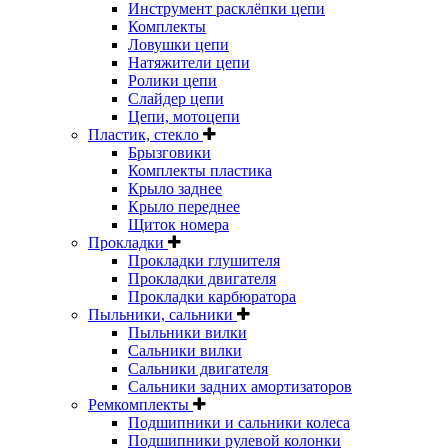
Инструмент расклёпки цепи
Комплекты
Ловушки цепи
Натяжители цепи
Ролики цепи
Слайдер цепи
Цепи, мотоцепи
Пластик, стекло
Брызговики
Комплекты пластика
Крыло заднее
Крыло переднее
Щиток номера
Прокладки
Прокладки глушителя
Прокладки двигателя
Прокладки карбюратора
Пыльники, сальники
Пыльники вилки
Сальники вилки
Сальники двигателя
Сальники задних амортизаторов
Ремкомплекты
Подшипники и сальники колеса
Подшипники рулевой колонки