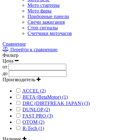
Мото стартеры
Мото фары
Приборные панели
Свечи зажигания
Стоп сигналы
Счетчики моточасов
Сравнение
Перейти к сравнению
Фильтр
Цена
от
до
Производитель
ACCEL (2)
BETA (BetaMotor) (1)
DRC (DIRTFREAK JAPAN) (3)
DUNLOP (2)
FAST PRO (3)
OTOM (2)
R-Tech (1)
Наличие