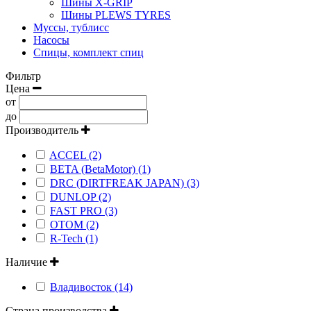
Шины X-GRIP
Шины PLEWS TYRES
Муссы, тублисс
Насосы
Спицы, комплект спиц
Фильтр
Цена
от
до
Производитель
ACCEL (2)
BETA (BetaMotor) (1)
DRC (DIRTFREAK JAPAN) (3)
DUNLOP (2)
FAST PRO (3)
OTOM (2)
R-Tech (1)
Наличие
Владивосток (14)
Страна производства