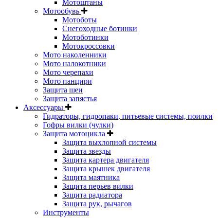
Мотоштаны
Мотообувь
Мотоботы
Снегоходные ботинки
Мотоботинки
Мотокроссовки
Мото наколенники
Мото налокотники
Мото черепахи
Мото панцири
Защита шеи
Защита запястья
Аксессуары
Гидраторы, гидропаки, питьевые системы, поилки
Гофры вилки (чулки)
Защита мотоцикла
Защита выхлопной системы
Защита звезды
Защита картера двигателя
Защита крышек двигателя
Защита маятника
Защита перьев вилки
Защита радиатора
Защита рук, рычагов
Инструменты