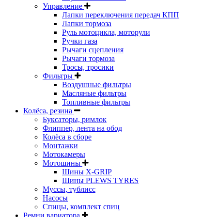
Управление
Лапки переключения передач КПП
Лапки тормоза
Руль мотоцикла, моторули
Ручки газа
Рычаги сцепления
Рычаги тормоза
Тросы, тросики
Фильтры
Воздушные фильтры
Масляные фильтры
Топливные фильтры
Колёса, резина
Буксаторы, римлок
Флиппер, лента на обод
Колёса в сборе
Монтажки
Мотокамеры
Мотошины
Шины X-GRIP
Шины PLEWS TYRES
Муссы, тублисс
Насосы
Спицы, комплект спиц
Ремни вариатора