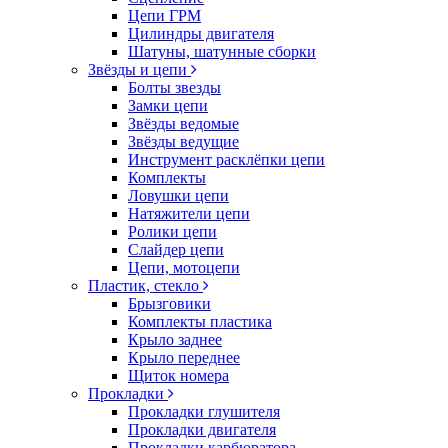
Цепи ГРМ
Цилиндры двигателя
Шатуны, шатунные сборки
Звёзды и цепи
Болты звезды
Замки цепи
Звёзды ведомые
Звёзды ведущие
Инструмент расклёпки цепи
Комплекты
Ловушки цепи
Натяжители цепи
Ролики цепи
Слайдер цепи
Цепи, мотоцепи
Пластик, стекло
Брызговики
Комплекты пластика
Крыло заднее
Крыло переднее
Щиток номера
Прокладки
Прокладки глушителя
Прокладки двигателя
Прокладки карбюратора