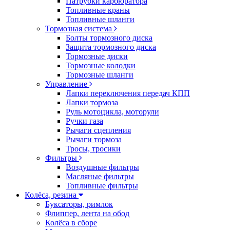
Патрубки карбюратора
Топливные краны
Топливные шланги
Тормозная система
Болты тормозного диска
Защита тормозного диска
Тормозные диски
Тормозные колодки
Тормозные шланги
Управление
Лапки переключения передач КПП
Лапки тормоза
Руль мотоцикла, моторули
Ручки газа
Рычаги сцепления
Рычаги тормоза
Тросы, тросики
Фильтры
Воздушные фильтры
Масляные фильтры
Топливные фильтры
Колёса, резина
Буксаторы, римлок
Флиппер, лента на обод
Колёса в сборе