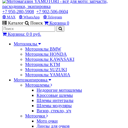
+7 950-280-5908
+7 902-506-0604
🟢 MAX
🟢 WhatsApp
🔵 Telegram
Каталог
Поиск
Корзина
0
Корзина
:
0
0 руб.
Мотоциклы
Мотоциклы BMW
Мотоциклы HONDA
Мотоциклы KAWASAKI
Мотоциклы KTM
Мотоциклы SUZUKI
Мотоциклы YAMAHA
Мотоэкипировка
Мотошлемы
Недорогие мотошлемы
Кроссовые шлемы
Шлемы интегралы
Шлемы модуляры
Визор, стекло, з/ч
Мотоочки
Мото очки
Линзы для очков