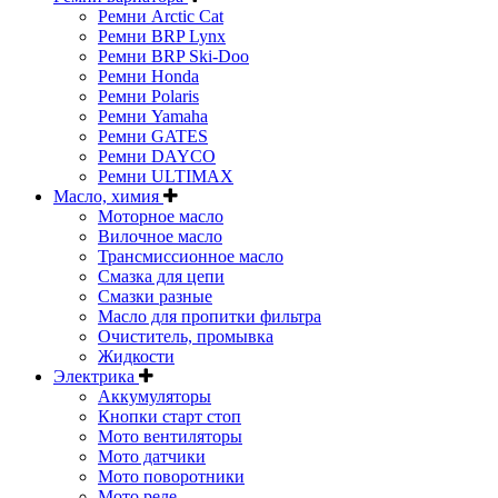
Ремни Arctic Cat
Ремни BRP Lynx
Ремни BRP Ski-Doo
Ремни Honda
Ремни Polaris
Ремни Yamaha
Ремни GATES
Ремни DAYCO
Ремни ULTIMAX
Масло, химия
Моторное масло
Вилочное масло
Трансмиссионное масло
Смазка для цепи
Смазки разные
Масло для пропитки фильтра
Очиститель, промывка
Жидкости
Электрика
Аккумуляторы
Кнопки старт стоп
Мото вентиляторы
Мото датчики
Мото поворотники
Мото реле