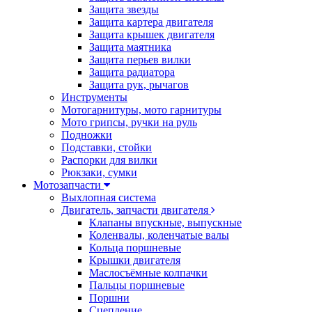
Защита звезды
Защита картера двигателя
Защита крышек двигателя
Защита маятника
Защита перьев вилки
Защита радиатора
Защита рук, рычагов
Инструменты
Мотогарнитуры, мото гарнитуры
Мото грипсы, ручки на руль
Подножки
Подставки, стойки
Распорки для вилки
Рюкзаки, сумки
Мотозапчасти
Выхлопная система
Двигатель, запчасти двигателя
Клапаны впускные, выпускные
Коленвалы, коленчатые валы
Кольца поршневые
Крышки двигателя
Маслосъёмные колпачки
Пальцы поршневые
Поршни
Сцепление