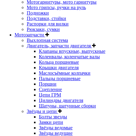
Мотогарнитуры, мото гарнитуры
Мото грипсы, ручки на руль
Подножки
Подставки, стойки
Распорки для вилки
Рюкзаки, сумки
Мотозапчасти
Выхлопная система
Двигатель, запчасти двигателя
Клапаны впускные, выпускные
Коленвалы, коленчатые валы
Кольца поршневые
Крышки двигателя
Маслосъёмные колпачки
Пальцы поршневые
Поршни
Сцепление
Цепи ГРМ
Цилиндры двигателя
Шатуны, шатунные сборки
Звёзды и цепи
Болты звезды
Замки цепи
Звёзды ведомые
Звёзды ведущие