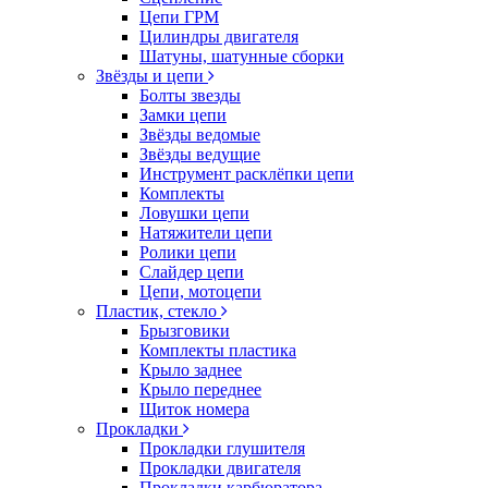
Цепи ГРМ
Цилиндры двигателя
Шатуны, шатунные сборки
Звёзды и цепи
Болты звезды
Замки цепи
Звёзды ведомые
Звёзды ведущие
Инструмент расклёпки цепи
Комплекты
Ловушки цепи
Натяжители цепи
Ролики цепи
Слайдер цепи
Цепи, мотоцепи
Пластик, стекло
Брызговики
Комплекты пластика
Крыло заднее
Крыло переднее
Щиток номера
Прокладки
Прокладки глушителя
Прокладки двигателя
Прокладки карбюратора