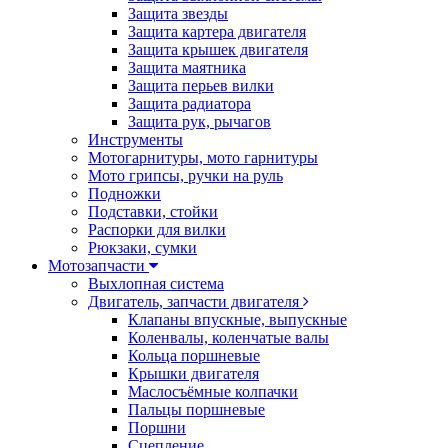
Защита звезды
Защита картера двигателя
Защита крышек двигателя
Защита маятника
Защита перьев вилки
Защита радиатора
Защита рук, рычагов
Инструменты
Мотогарнитуры, мото гарнитуры
Мото грипсы, ручки на руль
Подножки
Подставки, стойки
Распорки для вилки
Рюкзаки, сумки
Мотозапчасти
Выхлопная система
Двигатель, запчасти двигателя
Клапаны впускные, выпускные
Коленвалы, коленчатые валы
Кольца поршневые
Крышки двигателя
Маслосъёмные колпачки
Пальцы поршневые
Поршни
Сцепление