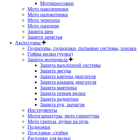
Мотокроссовки
Мото наколенники
Мото налокотники
Мото черепахи
Мото панцири
Защита шеи
Защита запястья
Аксессуары
Гидраторы, гидропаки, питьевые системы, поилки
Гофры вилки (чулки)
Защита мотоцикла
Защита выхлопной системы
Защита звезды
Защита картера двигателя
Защита крышек двигателя
Защита маятника
Защита перьев вилки
Защита радиатора
Защита рук, рычагов
Инструменты
Мотогарнитуры, мото гарнитуры
Мото грипсы, ручки на руль
Подножки
Подставки, стойки
Распорки для вилки