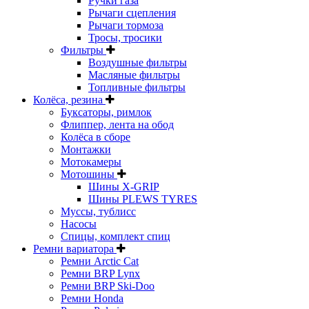
Ручки газа
Рычаги сцепления
Рычаги тормоза
Тросы, тросики
Фильтры
Воздушные фильтры
Масляные фильтры
Топливные фильтры
Колёса, резина
Буксаторы, римлок
Флиппер, лента на обод
Колёса в сборе
Монтажки
Мотокамеры
Мотошины
Шины X-GRIP
Шины PLEWS TYRES
Муссы, тублисс
Насосы
Спицы, комплект спиц
Ремни вариатора
Ремни Arctic Cat
Ремни BRP Lynx
Ремни BRP Ski-Doo
Ремни Honda