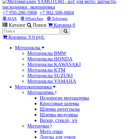
+7 950-280-5908
+7 902-506-0604
🟢 MAX
🟢 WhatsApp
🔵 Telegram
Каталог
Поиск
Корзина
0
Корзина
:
0
0 руб.
Мотоциклы
Мотоциклы BMW
Мотоциклы HONDA
Мотоциклы KAWASAKI
Мотоциклы KTM
Мотоциклы SUZUKI
Мотоциклы YAMAHA
Мотоэкипировка
Мотошлемы
Недорогие мотошлемы
Кроссовые шлемы
Шлемы интегралы
Шлемы модуляры
Визор, стекло, з/ч
Мотоочки
Мото очки
Линзы для очков