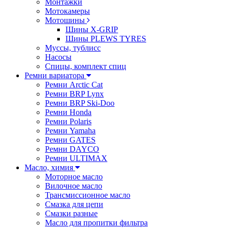
Монтажки
Мотокамеры
Мотошины
Шины X-GRIP
Шины PLEWS TYRES
Муссы, тублисс
Насосы
Спицы, комплект спиц
Ремни вариатора
Ремни Arctic Cat
Ремни BRP Lynx
Ремни BRP Ski-Doo
Ремни Honda
Ремни Polaris
Ремни Yamaha
Ремни GATES
Ремни DAYCO
Ремни ULTIMAX
Масло, химия
Моторное масло
Вилочное масло
Трансмиссионное масло
Смазка для цепи
Смазки разные
Масло для пропитки фильтра