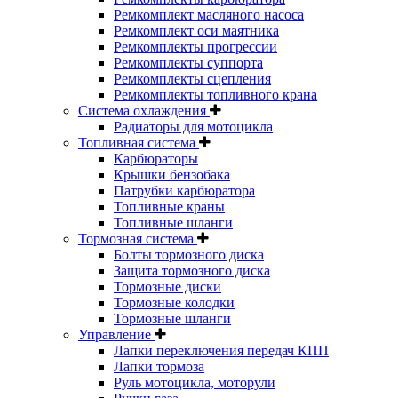
Ремкомплект масляного насоса
Ремкомплект оси маятника
Ремкомплекты прогрессии
Ремкомплекты суппорта
Ремкомплекты сцепления
Ремкомплекты топливного крана
Система охлаждения
Радиаторы для мотоцикла
Топливная система
Карбюраторы
Крышки бензобака
Патрубки карбюратора
Топливные краны
Топливные шланги
Тормозная система
Болты тормозного диска
Защита тормозного диска
Тормозные диски
Тормозные колодки
Тормозные шланги
Управление
Лапки переключения передач КПП
Лапки тормоза
Руль мотоцикла, моторули