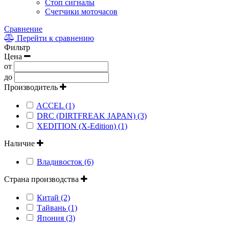
Стоп сигналы
Счетчики моточасов
Сравнение
Перейти к сравнению
Фильтр
Цена
от
до
Производитель
ACCEL (1)
DRC (DIRTFREAK JAPAN) (3)
XEDITION (X-Edition) (1)
Наличие
Владивосток (6)
Страна производства
Китай (2)
Тайвань (1)
Япония (3)