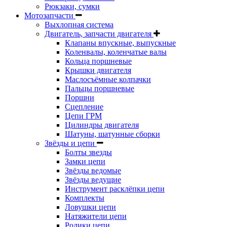
Рюкзаки, сумки
Мотозапчасти
Выхлопная система
Двигатель, запчасти двигателя
Клапаны впускные, выпускные
Коленвалы, коленчатые валы
Кольца поршневые
Крышки двигателя
Маслосъёмные колпачки
Пальцы поршневые
Поршни
Сцепление
Цепи ГРМ
Цилиндры двигателя
Шатуны, шатунные сборки
Звёзды и цепи
Болты звезды
Замки цепи
Звёзды ведомые
Звёзды ведущие
Инструмент расклёпки цепи
Комплекты
Ловушки цепи
Натяжители цепи
Ролики цепи