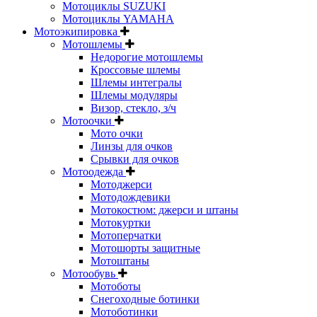
Мотоциклы SUZUKI
Мотоциклы YAMAHA
Мотоэкипировка
Мотошлемы
Недорогие мотошлемы
Кроссовые шлемы
Шлемы интегралы
Шлемы модуляры
Визор, стекло, з/ч
Мотоочки
Мото очки
Линзы для очков
Срывки для очков
Мотоодежда
Мотоджерси
Мотодождевики
Мотокостюм: джерси и штаны
Мотокуртки
Мотоперчатки
Мотошорты защитные
Мотоштаны
Мотообувь
Мотоботы
Снегоходные ботинки
Мотоботинки