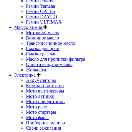
Ремни Polaris
Ремни Yamaha
Ремни GATES
Ремни DAYCO
Ремни ULTIMAX
Масло, химия
Моторное масло
Вилочное масло
Трансмиссионное масло
Смазка для цепи
Смазки разные
Масло для пропитки фильтра
Очиститель, промывка
Жидкости
Электрика
Аккумуляторы
Кнопки старт стоп
Мото вентиляторы
Мото датчики
Мото поворотники
Мото реле
Мото стартеры
Мото фары
Приборные панели
Свечи зажигания