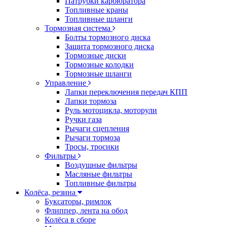
Патрубки карбюратора
Топливные краны
Топливные шланги
Тормозная система
Болты тормозного диска
Защита тормозного диска
Тормозные диски
Тормозные колодки
Тормозные шланги
Управление
Лапки переключения передач КПП
Лапки тормоза
Руль мотоцикла, моторули
Ручки газа
Рычаги сцепления
Рычаги тормоза
Тросы, тросики
Фильтры
Воздушные фильтры
Масляные фильтры
Топливные фильтры
Колёса, резина
Буксаторы, римлок
Флиппер, лента на обод
Колёса в сборе