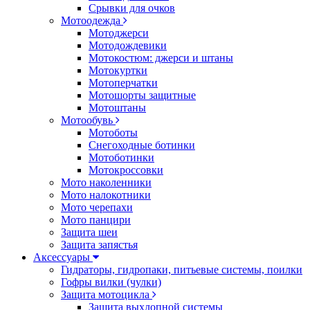
Срывки для очков
Мотоодежда
Мотоджерси
Мотодождевики
Мотокостюм: джерси и штаны
Мотокуртки
Мотоперчатки
Мотошорты защитные
Мотоштаны
Мотообувь
Мотоботы
Снегоходные ботинки
Мотоботинки
Мотокроссовки
Мото наколенники
Мото налокотники
Мото черепахи
Мото панцири
Защита шеи
Защита запястья
Аксессуары
Гидраторы, гидропаки, питьевые системы, поилки
Гофры вилки (чулки)
Защита мотоцикла
Защита выхлопной системы