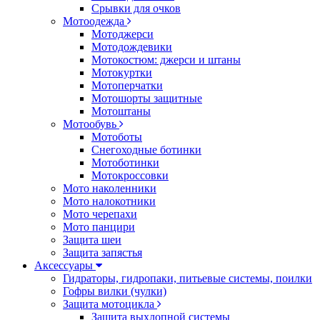
Срывки для очков
Мотоодежда
Мотоджерси
Мотодождевики
Мотокостюм: джерси и штаны
Мотокуртки
Мотоперчатки
Мотошорты защитные
Мотоштаны
Мотообувь
Мотоботы
Снегоходные ботинки
Мотоботинки
Мотокроссовки
Мото наколенники
Мото налокотники
Мото черепахи
Мото панцири
Защита шеи
Защита запястья
Аксессуары
Гидраторы, гидропаки, питьевые системы, поилки
Гофры вилки (чулки)
Защита мотоцикла
Защита выхлопной системы