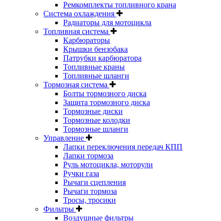
Ремкомплекты топливного крана
Система охлаждения
Радиаторы для мотоцикла
Топливная система
Карбюраторы
Крышки бензобака
Патрубки карбюратора
Топливные краны
Топливные шланги
Тормозная система
Болты тормозного диска
Защита тормозного диска
Тормозные диски
Тормозные колодки
Тормозные шланги
Управление
Лапки переключения передач КПП
Лапки тормоза
Руль мотоцикла, моторули
Ручки газа
Рычаги сцепления
Рычаги тормоза
Тросы, тросики
Фильтры
Воздушные фильтры