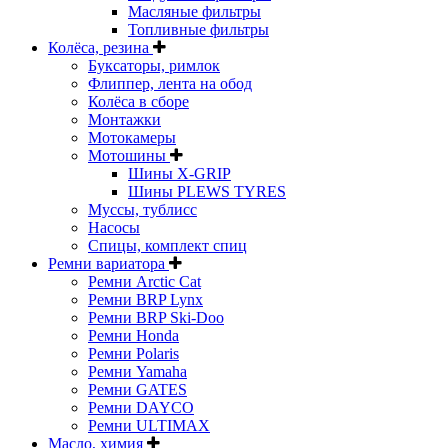
Масляные фильтры
Топливные фильтры
Колёса, резина
Буксаторы, римлок
Флиппер, лента на обод
Колёса в сборе
Монтажки
Мотокамеры
Мотошины
Шины X-GRIP
Шины PLEWS TYRES
Муссы, тублисс
Насосы
Спицы, комплект спиц
Ремни вариатора
Ремни Arctic Cat
Ремни BRP Lynx
Ремни BRP Ski-Doo
Ремни Honda
Ремни Polaris
Ремни Yamaha
Ремни GATES
Ремни DAYCO
Ремни ULTIMAX
Масло, химия