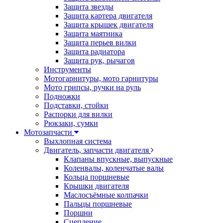
Защита звезды
Защита картера двигателя
Защита крышек двигателя
Защита маятника
Защита перьев вилки
Защита радиатора
Защита рук, рычагов
Инструменты
Мотогарнитуры, мото гарнитуры
Мото грипсы, ручки на руль
Подножки
Подставки, стойки
Распорки для вилки
Рюкзаки, сумки
Мотозапчасти
Выхлопная система
Двигатель, запчасти двигателя
Клапаны впускные, выпускные
Коленвалы, коленчатые валы
Кольца поршневые
Крышки двигателя
Маслосъёмные колпачки
Пальцы поршневые
Поршни
Сцепление