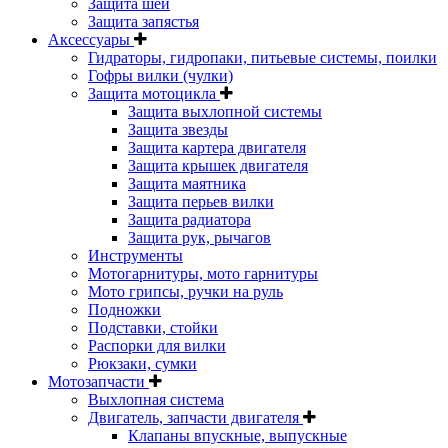
Защита шеи
Защита запястья
Аксессуары
Гидраторы, гидропаки, питьевые системы, поилки
Гофры вилки (чулки)
Защита мотоцикла
Защита выхлопной системы
Защита звезды
Защита картера двигателя
Защита крышек двигателя
Защита маятника
Защита перьев вилки
Защита радиатора
Защита рук, рычагов
Инструменты
Мотогарнитуры, мото гарнитуры
Мото грипсы, ручки на руль
Подножки
Подставки, стойки
Распорки для вилки
Рюкзаки, сумки
Мотозапчасти
Выхлопная система
Двигатель, запчасти двигателя
Клапаны впускные, выпускные