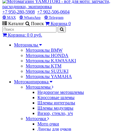
+7 950-280-5908
+7 902-506-0604
🟢 MAX
🟢 WhatsApp
🔵 Telegram
Каталог
Поиск
Корзина
0
Корзина
:
0
0 руб.
Мотоциклы
Мотоциклы BMW
Мотоциклы HONDA
Мотоциклы KAWASAKI
Мотоциклы KTM
Мотоциклы SUZUKI
Мотоциклы YAMAHA
Мотоэкипировка
Мотошлемы
Недорогие мотошлемы
Кроссовые шлемы
Шлемы интегралы
Шлемы модуляры
Визор, стекло, з/ч
Мотоочки
Мото очки
Линзы для очков