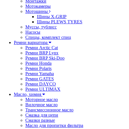
Монтажки
Мотокамеры
Мотошины
Шины X-GRIP
Шины PLEWS TYRES
Муссы, тублисс
Насосы
Спицы, комплект спиц
Ремни вариатора
Ремни Arctic Cat
Ремни BRP Lynx
Ремни BRP Ski-Doo
Ремни Honda
Ремни Polaris
Ремни Yamaha
Ремни GATES
Ремни DAYCO
Ремни ULTIMAX
Масло, химия
Моторное масло
Вилочное масло
Трансмиссионное масло
Смазка для цепи
Смазки разные
Масло для пропитки фильтра