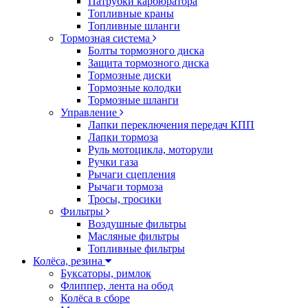
Патрубки карбюратора
Топливные краны
Топливные шланги
Тормозная система
Болты тормозного диска
Защита тормозного диска
Тормозные диски
Тормозные колодки
Тормозные шланги
Управление
Лапки переключения передач КПП
Лапки тормоза
Руль мотоцикла, моторули
Ручки газа
Рычаги сцепления
Рычаги тормоза
Тросы, тросики
Фильтры
Воздушные фильтры
Масляные фильтры
Топливные фильтры
Колёса, резина
Буксаторы, римлок
Флиппер, лента на обод
Колёса в сборе