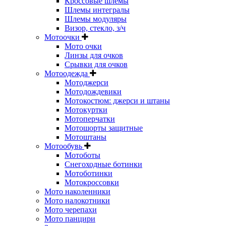
Кроссовые шлемы
Шлемы интегралы
Шлемы модуляры
Визор, стекло, з/ч
Мотоочки
Мото очки
Линзы для очков
Срывки для очков
Мотоодежда
Мотоджерси
Мотодождевики
Мотокостюм: джерси и штаны
Мотокуртки
Мотоперчатки
Мотошорты защитные
Мотоштаны
Мотообувь
Мотоботы
Снегоходные ботинки
Мотоботинки
Мотокроссовки
Мото наколенники
Мото налокотники
Мото черепахи
Мото панцири