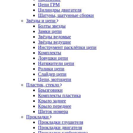
Цепи ГРМ
Цилиндры двигателя
Шатуны, шатунные сборки
Звёзды и цепи
Болты звезды
Замки цепи
Звёзды ведомые
Звёзды ведущие
Инструмент расклёпки цепи
Комплекты
Ловушки цепи
Натяжители цепи
Ролики цепи
Слайдер цепи
Цепи, мотоцепи
Пластик, стекло
Брызговики
Комплекты пластика
Крыло заднее
Крыло переднее
Щиток номера
Прокладки
Прокладки глушителя
Прокладки двигателя
Прокладки карбюратора