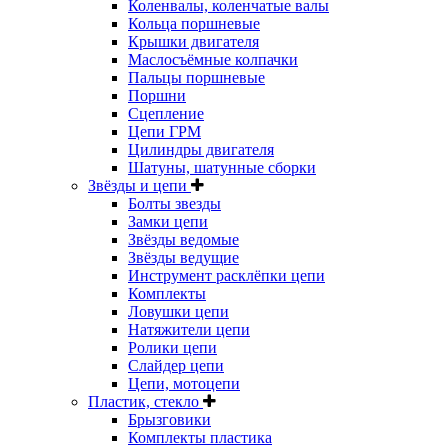
Коленвалы, коленчатые валы
Кольца поршневые
Крышки двигателя
Маслосъёмные колпачки
Пальцы поршневые
Поршни
Сцепление
Цепи ГРМ
Цилиндры двигателя
Шатуны, шатунные сборки
Звёзды и цепи
Болты звезды
Замки цепи
Звёзды ведомые
Звёзды ведущие
Инструмент расклёпки цепи
Комплекты
Ловушки цепи
Натяжители цепи
Ролики цепи
Слайдер цепи
Цепи, мотоцепи
Пластик, стекло
Брызговики
Комплекты пластика