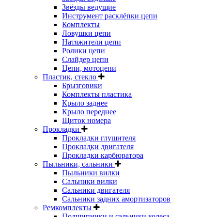
Звёзды ведущие
Инструмент расклёпки цепи
Комплекты
Ловушки цепи
Натяжители цепи
Ролики цепи
Слайдер цепи
Цепи, мотоцепи
Пластик, стекло
Брызговики
Комплекты пластика
Крыло заднее
Крыло переднее
Щиток номера
Прокладки
Прокладки глушителя
Прокладки двигателя
Прокладки карбюратора
Пыльники, сальники
Пыльники вилки
Сальники вилки
Сальники двигателя
Сальники задних амортизаторов
Ремкомплекты
Подшипники и сальники колеса