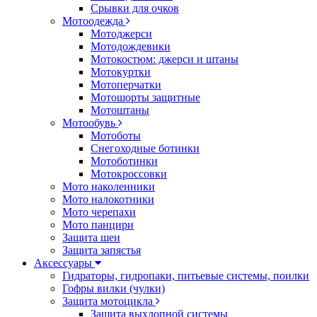
Срывки для очков
Мотоодежда
Мотоджерси
Мотодождевики
Мотокостюм: джерси и штаны
Мотокуртки
Мотоперчатки
Мотошорты защитные
Мотоштаны
Мотообувь
Мотоботы
Снегоходные ботинки
Мотоботинки
Мотокроссовки
Мото наколенники
Мото налокотники
Мото черепахи
Мото панцири
Защита шеи
Защита запястья
Аксессуары
Гидраторы, гидропаки, питьевые системы, поилки
Гофры вилки (чулки)
Защита мотоцикла
Защита выхлопной системы