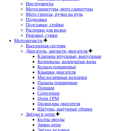
Инструменты
Мотогарнитуры, мото гарнитуры
Мото грипсы, ручки на руль
Подножки
Подставки, стойки
Распорки для вилки
Рюкзаки, сумки
Мотозапчасти
Выхлопная система
Двигатель, запчасти двигателя
Клапаны впускные, выпускные
Коленвалы, коленчатые валы
Кольца поршневые
Крышки двигателя
Маслосъёмные колпачки
Пальцы поршневые
Поршни
Сцепление
Цепи ГРМ
Цилиндры двигателя
Шатуны, шатунные сборки
Звёзды и цепи
Болты звезды
Замки цепи
Звёзды ведомые