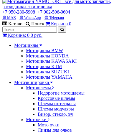
+7 950-280-5908
+7 902-506-0604
🟢 MAX
🟢 WhatsApp
🔵 Telegram
Каталог
Поиск
Корзина
0
Корзина
:
0
0 руб.
Мотоциклы
Мотоциклы BMW
Мотоциклы HONDA
Мотоциклы KAWASAKI
Мотоциклы KTM
Мотоциклы SUZUKI
Мотоциклы YAMAHA
Мотоэкипировка
Мотошлемы
Недорогие мотошлемы
Кроссовые шлемы
Шлемы интегралы
Шлемы модуляры
Визор, стекло, з/ч
Мотоочки
Мото очки
Линзы для очков