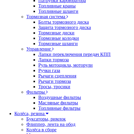
Патрубки карбюратора
Топливные краны
Топливные шланги
Тормозная система
Болты тормозного диска
Защита тормозного диска
Тормозные диски
Тормозные колодки
Тормозные шланги
Управление
Лапки переключения передач КПП
Лапки тормоза
Руль мотоцикла, моторули
Ручки газа
Рычаги сцепления
Рычаги тормоза
Тросы, тросики
Фильтры
Воздушные фильтры
Масляные фильтры
Топливные фильтры
Колёса, резина
Буксаторы, римлок
Флиппер, лента на обод
Колёса в сборе