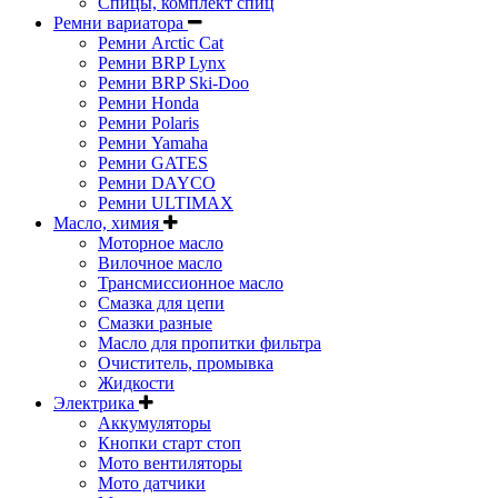
Спицы, комплект спиц
Ремни вариатора
Ремни Arctic Cat
Ремни BRP Lynx
Ремни BRP Ski-Doo
Ремни Honda
Ремни Polaris
Ремни Yamaha
Ремни GATES
Ремни DAYCO
Ремни ULTIMAX
Масло, химия
Моторное масло
Вилочное масло
Трансмиссионное масло
Смазка для цепи
Смазки разные
Масло для пропитки фильтра
Очиститель, промывка
Жидкости
Электрика
Аккумуляторы
Кнопки старт стоп
Мото вентиляторы
Мото датчики