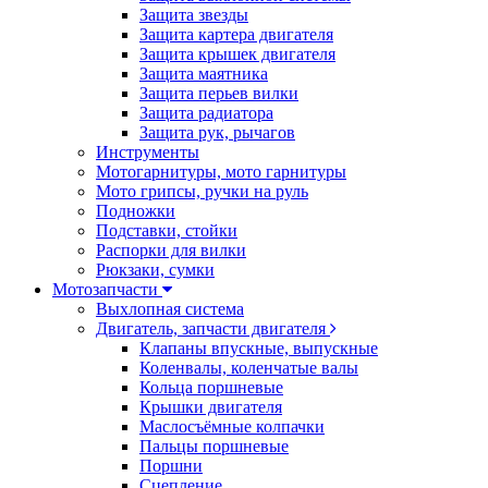
Защита звезды
Защита картера двигателя
Защита крышек двигателя
Защита маятника
Защита перьев вилки
Защита радиатора
Защита рук, рычагов
Инструменты
Мотогарнитуры, мото гарнитуры
Мото грипсы, ручки на руль
Подножки
Подставки, стойки
Распорки для вилки
Рюкзаки, сумки
Мотозапчасти
Выхлопная система
Двигатель, запчасти двигателя
Клапаны впускные, выпускные
Коленвалы, коленчатые валы
Кольца поршневые
Крышки двигателя
Маслосъёмные колпачки
Пальцы поршневые
Поршни
Сцепление