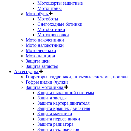
Мотошорты защитные
Мотоштаны
Мотообувь
Мотоботы
Снегоходные ботинки
Мотоботинки
Мотокроссовки
Мото наколенники
Мото налокотники
Мото черепахи
Мото панцири
Защита шеи
Защита запястья
Аксессуары
Гидраторы, гидропаки, питьевые системы, поилки
Гофры вилки (чулки)
Защита мотоцикла
Защита выхлопной системы
Защита звезды
Защита картера двигателя
Защита крышек двигателя
Защита маятника
Защита перьев вилки
Защита радиатора
Защита рук, рычагов