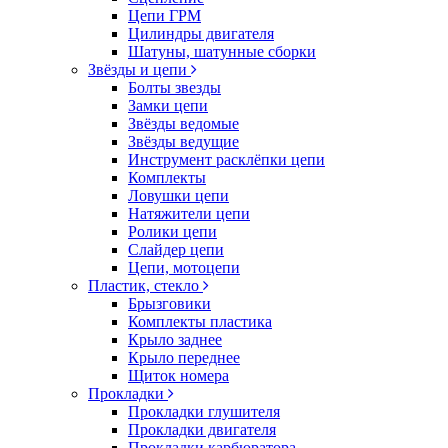
Цепи ГРМ
Цилиндры двигателя
Шатуны, шатунные сборки
Звёзды и цепи
Болты звезды
Замки цепи
Звёзды ведомые
Звёзды ведущие
Инструмент расклёпки цепи
Комплекты
Ловушки цепи
Натяжители цепи
Ролики цепи
Слайдер цепи
Цепи, мотоцепи
Пластик, стекло
Брызговики
Комплекты пластика
Крыло заднее
Крыло переднее
Щиток номера
Прокладки
Прокладки глушителя
Прокладки двигателя
Прокладки карбюратора