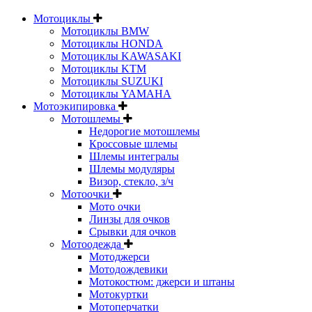
Мотоциклы
Мотоциклы BMW
Мотоциклы HONDA
Мотоциклы KAWASAKI
Мотоциклы KTM
Мотоциклы SUZUKI
Мотоциклы YAMAHA
Мотоэкипировка
Мотошлемы
Недорогие мотошлемы
Кроссовые шлемы
Шлемы интегралы
Шлемы модуляры
Визор, стекло, з/ч
Мотоочки
Мото очки
Линзы для очков
Срывки для очков
Мотоодежда
Мотоджерси
Мотодождевики
Мотокостюм: джерси и штаны
Мотокуртки
Мотоперчатки