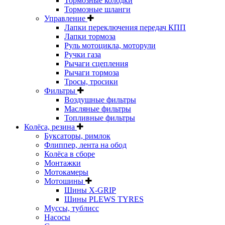
Тормозные колодки
Тормозные шланги
Управление
Лапки переключения передач КПП
Лапки тормоза
Руль мотоцикла, моторули
Ручки газа
Рычаги сцепления
Рычаги тормоза
Тросы, тросики
Фильтры
Воздушные фильтры
Масляные фильтры
Топливные фильтры
Колёса, резина
Буксаторы, римлок
Флиппер, лента на обод
Колёса в сборе
Монтажки
Мотокамеры
Мотошины
Шины X-GRIP
Шины PLEWS TYRES
Муссы, тублисс
Насосы