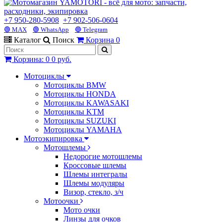
+7 950-280-5908
+7 902-506-0604
🟢 MAX
🟢 WhatsApp
🔵 Telegram
Каталог
Поиск
Корзина
0
Корзина
:
0
0 руб.
Мотоциклы
Мотоциклы BMW
Мотоциклы HONDA
Мотоциклы KAWASAKI
Мотоциклы KTM
Мотоциклы SUZUKI
Мотоциклы YAMAHA
Мотоэкипировка
Мотошлемы
Недорогие мотошлемы
Кроссовые шлемы
Шлемы интегралы
Шлемы модуляры
Визор, стекло, з/ч
Мотоочки
Мото очки
Линзы для очков