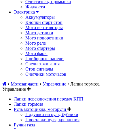
Очиститель, промывка
Жидкости
Электрика
Аккумуляторы
Кнопки старт стоп
Мото вентиляторы
Мото датчики
Мото поворотники
Мото реле
Мото стартеры
Мото фары
Приборные панели
Свечи зажигания
Стоп сигналы
Счетчики моточасов
Мотозапчасти
Управление
Лапки тормоза
Управление
Лапки переключения передач КПП
Лапки тормоза
Руль мотоцикла, моторули
Подушки на руль, бублики
Проставки руля, крепления
Ручки газа