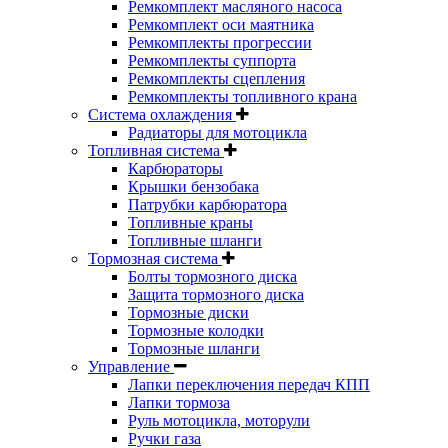
Ремкомплект масляного насоса
Ремкомплект оси маятника
Ремкомплекты прогрессии
Ремкомплекты суппорта
Ремкомплекты сцепления
Ремкомплекты топливного крана
Система охлаждения
Радиаторы для мотоцикла
Топливная система
Карбюраторы
Крышки бензобака
Патрубки карбюратора
Топливные краны
Топливные шланги
Тормозная система
Болты тормозного диска
Защита тормозного диска
Тормозные диски
Тормозные колодки
Тормозные шланги
Управление
Лапки переключения передач КПП
Лапки тормоза
Руль мотоцикла, моторули
Ручки газа