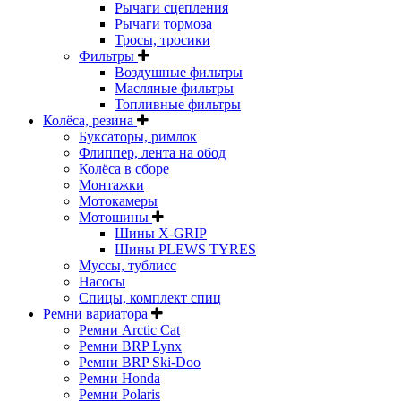
Рычаги сцепления
Рычаги тормоза
Тросы, тросики
Фильтры
Воздушные фильтры
Масляные фильтры
Топливные фильтры
Колёса, резина
Буксаторы, римлок
Флиппер, лента на обод
Колёса в сборе
Монтажки
Мотокамеры
Мотошины
Шины X-GRIP
Шины PLEWS TYRES
Муссы, тублисс
Насосы
Спицы, комплект спиц
Ремни вариатора
Ремни Arctic Cat
Ремни BRP Lynx
Ремни BRP Ski-Doo
Ремни Honda
Ремни Polaris