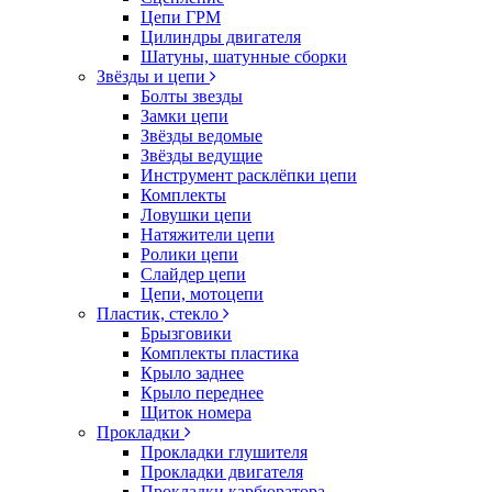
Цепи ГРМ
Цилиндры двигателя
Шатуны, шатунные сборки
Звёзды и цепи
Болты звезды
Замки цепи
Звёзды ведомые
Звёзды ведущие
Инструмент расклёпки цепи
Комплекты
Ловушки цепи
Натяжители цепи
Ролики цепи
Слайдер цепи
Цепи, мотоцепи
Пластик, стекло
Брызговики
Комплекты пластика
Крыло заднее
Крыло переднее
Щиток номера
Прокладки
Прокладки глушителя
Прокладки двигателя
Прокладки карбюратора