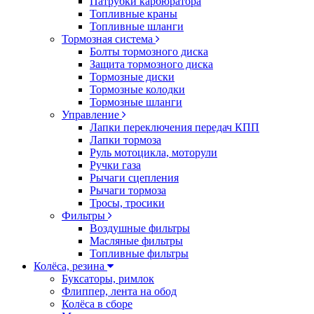
Патрубки карбюратора
Топливные краны
Топливные шланги
Тормозная система
Болты тормозного диска
Защита тормозного диска
Тормозные диски
Тормозные колодки
Тормозные шланги
Управление
Лапки переключения передач КПП
Лапки тормоза
Руль мотоцикла, моторули
Ручки газа
Рычаги сцепления
Рычаги тормоза
Тросы, тросики
Фильтры
Воздушные фильтры
Масляные фильтры
Топливные фильтры
Колёса, резина
Буксаторы, римлок
Флиппер, лента на обод
Колёса в сборе