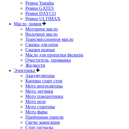
Ремни Yamaha
Ремни GATES
Ремни DAYCO
Ремни ULTIMAX
Масло, химия
Моторное масло
Вилочное масло
Трансмиссионное масло
Смазка для цепи
Смазки разные
Масло для пропитки фильтра
Очиститель, промывка
Жидкости
Электрика
Аккумуляторы
Кнопки старт стоп
Мото вентиляторы
Мото датчики
Мото поворотники
Мото реле
Мото стартеры
Мото фары
Приборные панели
Свечи зажигания
Стоп сигналы