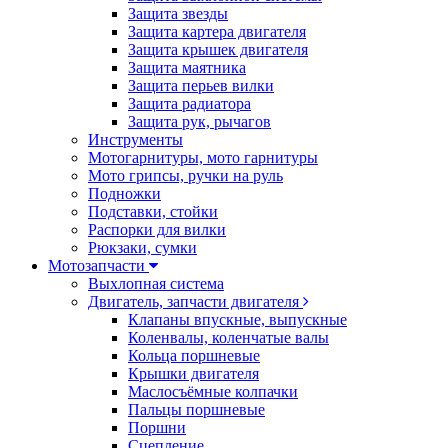
Защита звезды
Защита картера двигателя
Защита крышек двигателя
Защита маятника
Защита перьев вилки
Защита радиатора
Защита рук, рычагов
Инструменты
Мотогарнитуры, мото гарнитуры
Мото грипсы, ручки на руль
Подножки
Подставки, стойки
Распорки для вилки
Рюкзаки, сумки
Мотозапчасти
Выхлопная система
Двигатель, запчасти двигателя
Клапаны впускные, выпускные
Коленвалы, коленчатые валы
Кольца поршневые
Крышки двигателя
Маслосъёмные колпачки
Пальцы поршневые
Поршни
Сцепление