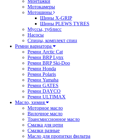
Монтажки
Мотокамеры
Мотошины
Шины X-GRIP
Шины PLEWS TYRES
Муссы, тублисс
Насосы
Спицы, комплект спиц
Ремни вариатора
Ремни Arctic Cat
Ремни BRP Lynx
Ремни BRP Ski-Doo
Ремни Honda
Ремни Polaris
Ремни Yamaha
Ремни GATES
Ремни DAYCO
Ремни ULTIMAX
Масло, химия
Моторное масло
Вилочное масло
Трансмиссионное масло
Смазка для цепи
Смазки разные
Масло для пропитки фильтра