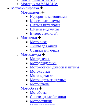
Мотоциклы YAMAHA
Мотоэкипировка
Мотошлемы
Недорогие мотошлемы
Кроссовые шлемы
Шлемы интегралы
Шлемы модуляры
Визор, стекло, з/ч
Мотоочки
Мото очки
Линзы для очков
Срывки для очков
Мотоодежда
Мотоджерси
Мотодождевики
Мотокостюм: джерси и штаны
Мотокуртки
Мотоперчатки
Мотошорты защитные
Мотоштаны
Мотообувь
Мотоботы
Снегоходные ботинки
Мотоботинки