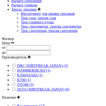
Рычаги сцепления
Рычаги тормоза
Тросы, тросики
Инструмент для смазки тросиков
Трос газа, тросик газа
Трос горячего пуска
Трос спидометра, тросик спидометра
Трос сцепления, тросик сцепления
Фильтр
Цена
от
до
Производитель
DRC (DIRTFREAK JAPAN) (3)
HAMMERHEAD (1)
KAWASAKI (1)
KTM (1)
OTOM (5)
ZETA (DIRTFREAK JAPAN) (6)
Наличие
Владивосток (17)