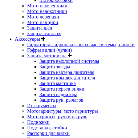
Мотокроссовки
Мото наколенники
Мото налокотники
Мото черепахи
Мото панцири
Защита шеи
Защита запястья
Аксессуары
Гидраторы, гидропаки, питьевые системы, поилки
Гофры вилки (чулки)
Защита мотоцикла
Защита выхлопной системы
Защита звезды
Защита картера двигателя
Защита крышек двигателя
Защита маятника
Защита перьев вилки
Защита радиатора
Защита рук, рычагов
Инструменты
Мотогарнитуры, мото гарнитуры
Мото грипсы, ручки на руль
Подножки
Подставки, стойки
Распорки для вилки