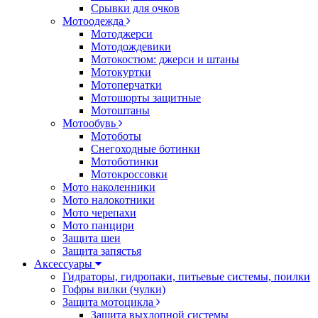
Срывки для очков
Мотоодежда
Мотоджерси
Мотодождевики
Мотокостюм: джерси и штаны
Мотокуртки
Мотоперчатки
Мотошорты защитные
Мотоштаны
Мотообувь
Мотоботы
Снегоходные ботинки
Мотоботинки
Мотокроссовки
Мото наколенники
Мото налокотники
Мото черепахи
Мото панцири
Защита шеи
Защита запястья
Аксессуары
Гидраторы, гидропаки, питьевые системы, поилки
Гофры вилки (чулки)
Защита мотоцикла
Защита выхлопной системы