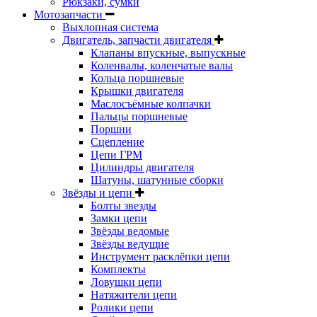
Рюкзаки, сумки
Мотозапчасти
Выхлопная система
Двигатель, запчасти двигателя
Клапаны впускные, выпускные
Коленвалы, коленчатые валы
Кольца поршневые
Крышки двигателя
Маслосъёмные колпачки
Пальцы поршневые
Поршни
Сцепление
Цепи ГРМ
Цилиндры двигателя
Шатуны, шатунные сборки
Звёзды и цепи
Болты звезды
Замки цепи
Звёзды ведомые
Звёзды ведущие
Инструмент расклёпки цепи
Комплекты
Ловушки цепи
Натяжители цепи
Ролики цепи