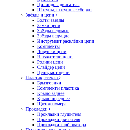
Цилиндры двигателя
Шатуны, шатунные сборки
Звёзды и цепи
Болты звезды
Замки цепи
Звёзды ведомые
Звёзды ведущие
Инструмент расклёпки цепи
Комплекты
Ловушки цепи
Натяжители цепи
Ролики цепи
Слайдер цепи
Цепи, мотоцепи
Пластик, стекло
Брызговики
Комплекты пластика
Крыло заднее
Крыло переднее
Щиток номера
Прокладки
Прокладки глушителя
Прокладки двигателя
Прокладки карбюратора
Пыльники, сальники