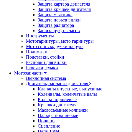
Защита картера двигателя
Защита крышек двигателя
Защита маятника
Защита перьев вилки
Защита радиатора
Защита рук, рычагов
Инструменты
Мотогарнитуры, мото гарнитуры
Мото грипсы, ручки на руль
Подножки
Подставки, стойки
Распорки для вилки
Рюкзаки, сумки
Мотозапчасти
Выхлопная система
Двигатель, запчасти двигателя
Клапаны впускные, выпускные
Коленвалы, коленчатые валы
Кольца поршневые
Крышки двигателя
Маслосъёмные колпачки
Пальцы поршневые
Поршни
Сцепление
Цепи ГРМ