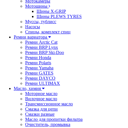
Мотокамеры
Мотошины
Шины X-GRIP
Шины PLEWS TYRES
Муссы, тублисс
Насосы
Спицы, комплект спиц
Ремни вариатора
Ремни Arctic Cat
Ремни BRP Lynx
Ремни BRP Ski-Doo
Ремни Honda
Ремни Polaris
Ремни Yamaha
Ремни GATES
Ремни DAYCO
Ремни ULTIMAX
Масло, химия
Моторное масло
Вилочное масло
Трансмиссионное масло
Смазка для цепи
Смазки разные
Масло для пропитки фильтра
Очиститель, промывка