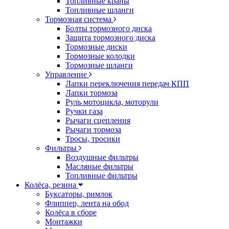
Топливные краны
Топливные шланги
Тормозная система
Болты тормозного диска
Защита тормозного диска
Тормозные диски
Тормозные колодки
Тормозные шланги
Управление
Лапки переключения передач КПП
Лапки тормоза
Руль мотоцикла, моторули
Ручки газа
Рычаги сцепления
Рычаги тормоза
Тросы, тросики
Фильтры
Воздушные фильтры
Масляные фильтры
Топливные фильтры
Колёса, резина
Буксаторы, римлок
Флиппер, лента на обод
Колёса в сборе
Монтажки