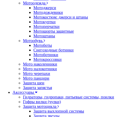
Мотоодежда
Мотоджерси
Мотодождевики
Мотокостюм: джерси и штаны
Мотокуртки
Мотоперчатки
Мотошорты защитные
Мотоштаны
Мотообувь
Мотоботы
Снегоходные ботинки
Мотоботинки
Мотокроссовки
Мото наколенники
Мото налокотники
Мото черепахи
Мото панцири
Защита шеи
Защита запястья
Аксессуары
Гидраторы, гидропаки, питьевые системы, поилки
Гофры вилки (чулки)
Защита мотоцикла
Защита выхлопной системы
Защита звезды