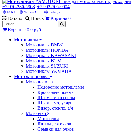
+7 950-280-5908
+7 902-506-0604
🟢 MAX
🟢 WhatsApp
🔵 Telegram
Каталог
Поиск
Корзина
0
Корзина
:
0
0 руб.
Мотоциклы
Мотоциклы BMW
Мотоциклы HONDA
Мотоциклы KAWASAKI
Мотоциклы KTM
Мотоциклы SUZUKI
Мотоциклы YAMAHA
Мотоэкипировка
Мотошлемы
Недорогие мотошлемы
Кроссовые шлемы
Шлемы интегралы
Шлемы модуляры
Визор, стекло, з/ч
Мотоочки
Мото очки
Линзы для очков
Срывки для очков