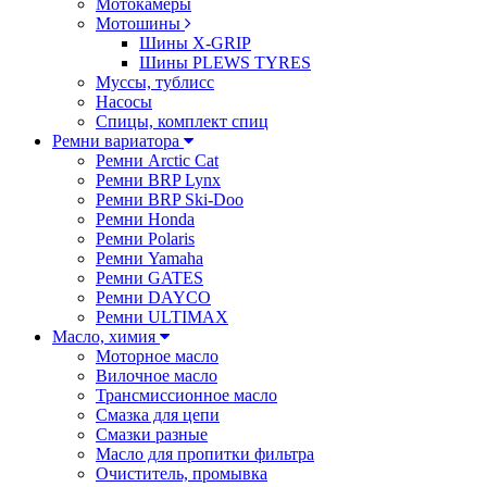
Мотокамеры
Мотошины
Шины X-GRIP
Шины PLEWS TYRES
Муссы, тублисс
Насосы
Спицы, комплект спиц
Ремни вариатора
Ремни Arctic Cat
Ремни BRP Lynx
Ремни BRP Ski-Doo
Ремни Honda
Ремни Polaris
Ремни Yamaha
Ремни GATES
Ремни DAYCO
Ремни ULTIMAX
Масло, химия
Моторное масло
Вилочное масло
Трансмиссионное масло
Смазка для цепи
Смазки разные
Масло для пропитки фильтра
Очиститель, промывка