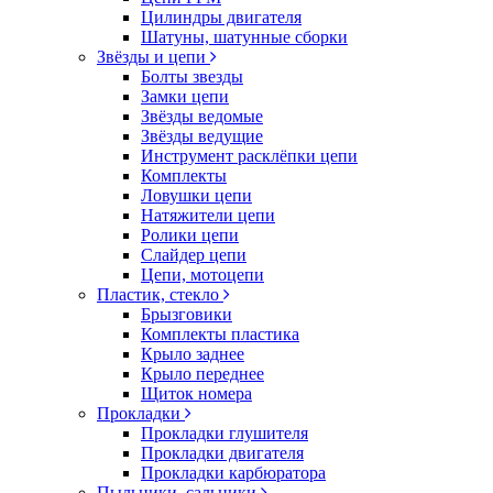
Цилиндры двигателя
Шатуны, шатунные сборки
Звёзды и цепи
Болты звезды
Замки цепи
Звёзды ведомые
Звёзды ведущие
Инструмент расклёпки цепи
Комплекты
Ловушки цепи
Натяжители цепи
Ролики цепи
Слайдер цепи
Цепи, мотоцепи
Пластик, стекло
Брызговики
Комплекты пластика
Крыло заднее
Крыло переднее
Щиток номера
Прокладки
Прокладки глушителя
Прокладки двигателя
Прокладки карбюратора
Пыльники, сальники