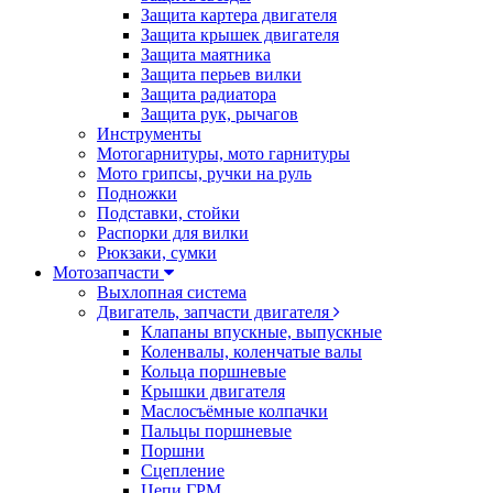
Защита картера двигателя
Защита крышек двигателя
Защита маятника
Защита перьев вилки
Защита радиатора
Защита рук, рычагов
Инструменты
Мотогарнитуры, мото гарнитуры
Мото грипсы, ручки на руль
Подножки
Подставки, стойки
Распорки для вилки
Рюкзаки, сумки
Мотозапчасти
Выхлопная система
Двигатель, запчасти двигателя
Клапаны впускные, выпускные
Коленвалы, коленчатые валы
Кольца поршневые
Крышки двигателя
Маслосъёмные колпачки
Пальцы поршневые
Поршни
Сцепление
Цепи ГРМ