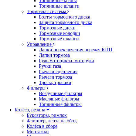
Топливные краны
Топливные шланги
Тормозная система
Болты тормозного диска
Защита тормозного диска
Тормозные диски
Тормозные колодки
Тормозные шланги
Управление
Лапки переключения передач КПП
Лапки тормоза
Руль мотоцикла, моторули
Ручки газа
Рычаги сцепления
Рычаги тормоза
Тросы, тросики
Фильтры
Воздушные фильтры
Масляные фильтры
Топливные фильтры
Колёса, резина
Буксаторы, римлок
Флиппер, лента на обод
Колёса в сборе
Монтажки