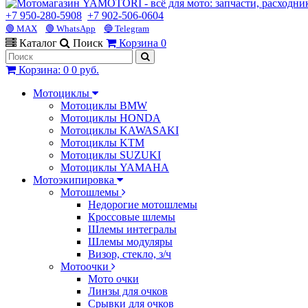
+7 950-280-5908
+7 902-506-0604
🟢 MAX
🟢 WhatsApp
🔵 Telegram
Каталог
Поиск
Корзина
0
Корзина
:
0
0 руб.
Мотоциклы
Мотоциклы BMW
Мотоциклы HONDA
Мотоциклы KAWASAKI
Мотоциклы KTM
Мотоциклы SUZUKI
Мотоциклы YAMAHA
Мотоэкипировка
Мотошлемы
Недорогие мотошлемы
Кроссовые шлемы
Шлемы интегралы
Шлемы модуляры
Визор, стекло, з/ч
Мотоочки
Мото очки
Линзы для очков
Срывки для очков