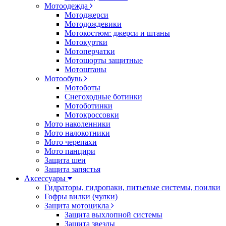
Мотоодежда
Мотоджерси
Мотодождевики
Мотокостюм: джерси и штаны
Мотокуртки
Мотоперчатки
Мотошорты защитные
Мотоштаны
Мотообувь
Мотоботы
Снегоходные ботинки
Мотоботинки
Мотокроссовки
Мото наколенники
Мото налокотники
Мото черепахи
Мото панцири
Защита шеи
Защита запястья
Аксессуары
Гидраторы, гидропаки, питьевые системы, поилки
Гофры вилки (чулки)
Защита мотоцикла
Защита выхлопной системы
Защита звезды