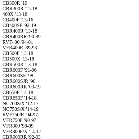
CB300R '19
CBR300R '15-18
400X '13-18
CB400F '13-16
CB400SF '92-19
CBR400R '13-18
CBR400RR '90-99
RVF400 '94-01
VFR400R '89-93
CB500F '13-18
CB500X '13-18
CBR500R '13-18
CBR600F '91-06
CBR600SE '98
CBR600SJR '96
CBR600RR '03-19
CB650F '14-18
CBR650F '14-18
NC700S/X '12-17
NC750S/X '14-19
RVF750/R '94-97
VFR750F '90-97
VFR800 '98-09
VFR800F/X '14-17
CBR900RR '92-03