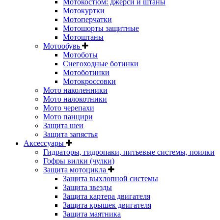
Мотокостюм: джерси и штаны
Мотокуртки
Мотоперчатки
Мотошорты защитные
Мотоштаны
Мотообувь
Мотоботы
Снегоходные ботинки
Мотоботинки
Мотокроссовки
Мото наколенники
Мото налокотники
Мото черепахи
Мото панцири
Защита шеи
Защита запястья
Аксессуары
Гидраторы, гидропаки, питьевые системы, поилки
Гофры вилки (чулки)
Защита мотоцикла
Защита выхлопной системы
Защита звезды
Защита картера двигателя
Защита крышек двигателя
Защита маятника