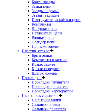
Болты звезды
Замки цепи
Звёзды ведомые
Звёзды ведущие
Инструмент расклёпки цепи
Комплекты
Ловушки цепи
Натяжители цепи
Ролики цепи
Слайдер цепи
Цепи, мотоцепи
Пластик, стекло
Брызговики
Комплекты пластика
Крыло заднее
Крыло переднее
Щиток номера
Прокладки
Прокладки глушителя
Прокладки двигателя
Прокладки карбюратора
Пыльники, сальники
Пыльники вилки
Сальники вилки
Сальники двигателя