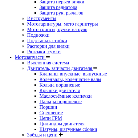
Защита перьев вилки
Защита радиатора
Защита рук, рычагов
Инструменты
Мотогарнитуры, мото гарнитуры
Мото грипсы, ручки на руль
Подножки
Подставки, стойки
Распорки для вилки
Рюкзаки, сумки
Мотозапчасти
Выхлопная система
Двигатель, запчасти двигателя
Клапаны впускные, выпускные
Коленвалы, коленчатые валы
Кольца поршневые
Крышки двигателя
Маслосъёмные колпачки
Пальцы поршневые
Поршни
Сцепление
Цепи ГРМ
Цилиндры двигателя
Шатуны, шатунные сборки
Звёзды и цепи