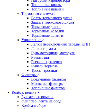
Патрубки карбюратора
Топливные краны
Топливные шланги
Тормозная система
Болты тормозного диска
Защита тормозного диска
Тормозные диски
Тормозные колодки
Тормозные шланги
Управление
Лапки переключения передач КПП
Лапки тормоза
Руль мотоцикла, моторули
Ручки газа
Рычаги сцепления
Рычаги тормоза
Тросы, тросики
Фильтры
Воздушные фильтры
Масляные фильтры
Топливные фильтры
Колёса, резина
Буксаторы, римлок
Флиппер, лента на обод
Колёса в сборе