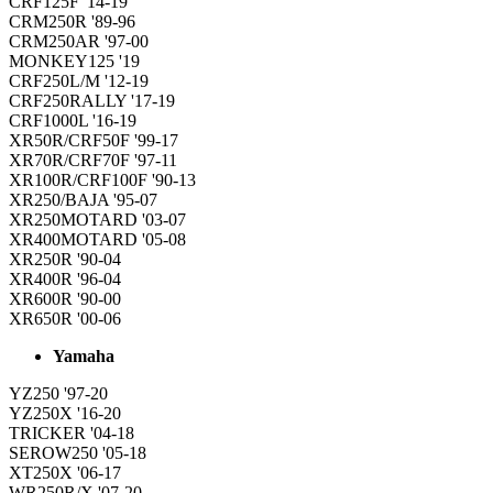
CRF125F '14-19
CRM250R '89-96
CRM250AR '97-00
MONKEY125 '19
CRF250L/M '12-19
CRF250RALLY '17-19
CRF1000L '16-19
XR50R/CRF50F '99-17
XR70R/CRF70F '97-11
XR100R/CRF100F '90-13
XR250/BAJA '95-07
XR250MOTARD '03-07
XR400MOTARD '05-08
XR250R '90-04
XR400R '96-04
XR600R '90-00
XR650R '00-06
Yamaha
YZ250 '97-20
YZ250X '16-20
TRICKER '04-18
SEROW250 '05-18
XT250X '06-17
WR250R/X '07-20