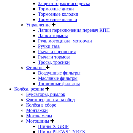
Защита тормозного диска
Тормозные диски
Тормозные колодки
Тормозные шланги
Управление
Лапки переключения передач КПП
Лапки тормоза
Руль мотоцикла, моторули
Ручки газа
Рычаги сцепления
Рычаги тормоза
Тросы, тросики
Фильтры
Воздушные фильтры
Масляные фильтры
Топливные фильтры
Колёса, резина
Буксаторы, римлок
Флиппер, лента на обод
Колёса в сборе
Монтажки
Мотокамеры
Мотошины
Шины X-GRIP
Шины PLEWS TYRES