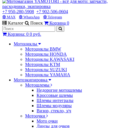
+7 950-280-5908
+7 902-506-0604
🟢 MAX
🟢 WhatsApp
🔵 Telegram
Каталог
Поиск
Корзина
0
Корзина
:
0
0 руб.
Мотоциклы
Мотоциклы BMW
Мотоциклы HONDA
Мотоциклы KAWASAKI
Мотоциклы KTM
Мотоциклы SUZUKI
Мотоциклы YAMAHA
Мотоэкипировка
Мотошлемы
Недорогие мотошлемы
Кроссовые шлемы
Шлемы интегралы
Шлемы модуляры
Визор, стекло, з/ч
Мотоочки
Мото очки
Линзы для очков