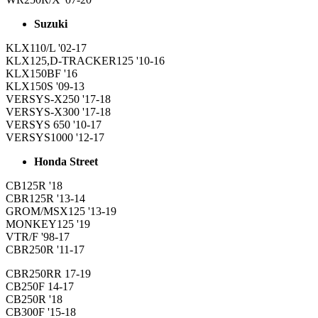
Suzuki
KLX110/L '02-17
KLX125,D-TRACKER125 '10-16
KLX150BF '16
KLX150S '09-13
VERSYS-X250 '17-18
VERSYS-X300 '17-18
VERSYS 650 '10-17
VERSYS1000 '12-17
Honda Street
CB125R '18
CBR125R '13-14
GROM/MSX125 '13-19
MONKEY125 '19
VTR/F '98-17
CBR250R '11-17
CBR250RR 17-19
CB250F 14-17
CB250R '18
CB300F '15-18