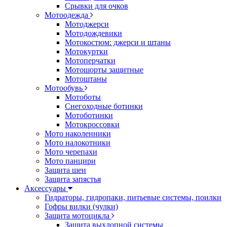
Срывки для очков
Мотоодежда
Мотоджерси
Мотодождевики
Мотокостюм: джерси и штаны
Мотокуртки
Мотоперчатки
Мотошорты защитные
Мотоштаны
Мотообувь
Мотоботы
Снегоходные ботинки
Мотоботинки
Мотокроссовки
Мото наколенники
Мото налокотники
Мото черепахи
Мото панцири
Защита шеи
Защита запястья
Аксессуары
Гидраторы, гидропаки, питьевые системы, поилки
Гофры вилки (чулки)
Защита мотоцикла
Защита выхлопной системы