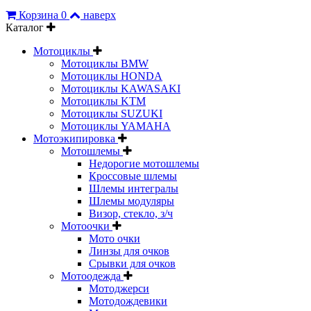
Корзина
0
наверх
Каталог
Мотоциклы
Мотоциклы BMW
Мотоциклы HONDA
Мотоциклы KAWASAKI
Мотоциклы KTM
Мотоциклы SUZUKI
Мотоциклы YAMAHA
Мотоэкипировка
Мотошлемы
Недорогие мотошлемы
Кроссовые шлемы
Шлемы интегралы
Шлемы модуляры
Визор, стекло, з/ч
Мотоочки
Мото очки
Линзы для очков
Срывки для очков
Мотоодежда
Мотоджерси
Мотодождевики