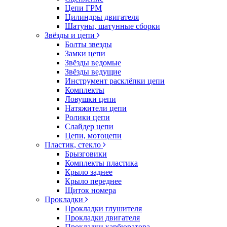
Цепи ГРМ
Цилиндры двигателя
Шатуны, шатунные сборки
Звёзды и цепи
Болты звезды
Замки цепи
Звёзды ведомые
Звёзды ведущие
Инструмент расклёпки цепи
Комплекты
Ловушки цепи
Натяжители цепи
Ролики цепи
Слайдер цепи
Цепи, мотоцепи
Пластик, стекло
Брызговики
Комплекты пластика
Крыло заднее
Крыло переднее
Щиток номера
Прокладки
Прокладки глушителя
Прокладки двигателя
Прокладки карбюратора