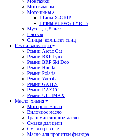
Монтажки
Мотокамеры
Мотошины
Шины X-GRIP
Шины PLEWS TYRES
Муссы, тублисс
Насосы
Спицы, комплект спиц
Ремни вариатора
Ремни Arctic Cat
Ремни BRP Lynx
Ремни BRP Ski-Doo
Ремни Honda
Ремни Polaris
Ремни Yamaha
Ремни GATES
Ремни DAYCO
Ремни ULTIMAX
Масло, химия
Моторное масло
Вилочное масло
Трансмиссионное масло
Смазка для цепи
Смазки разные
Масло для пропитки фильтра