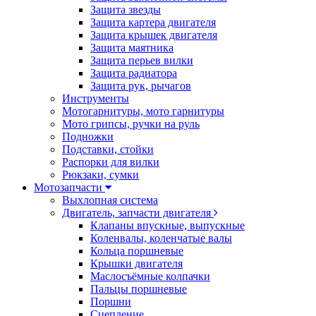
Защита звезды
Защита картера двигателя
Защита крышек двигателя
Защита маятника
Защита перьев вилки
Защита радиатора
Защита рук, рычагов
Инструменты
Мотогарнитуры, мото гарнитуры
Мото грипсы, ручки на руль
Подножки
Подставки, стойки
Распорки для вилки
Рюкзаки, сумки
Мотозапчасти
Выхлопная система
Двигатель, запчасти двигателя
Клапаны впускные, выпускные
Коленвалы, коленчатые валы
Кольца поршневые
Крышки двигателя
Маслосъёмные колпачки
Пальцы поршневые
Поршни
Сцепление