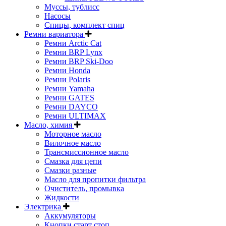
Муссы, тублисс
Насосы
Спицы, комплект спиц
Ремни вариатора
Ремни Arctic Cat
Ремни BRP Lynx
Ремни BRP Ski-Doo
Ремни Honda
Ремни Polaris
Ремни Yamaha
Ремни GATES
Ремни DAYCO
Ремни ULTIMAX
Масло, химия
Моторное масло
Вилочное масло
Трансмиссионное масло
Смазка для цепи
Смазки разные
Масло для пропитки фильтра
Очиститель, промывка
Жидкости
Электрика
Аккумуляторы
Кнопки старт стоп