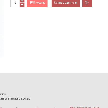
В корзину
Купить в один клик
добавить
к
сравнению
клов.
жить значительно дольше.