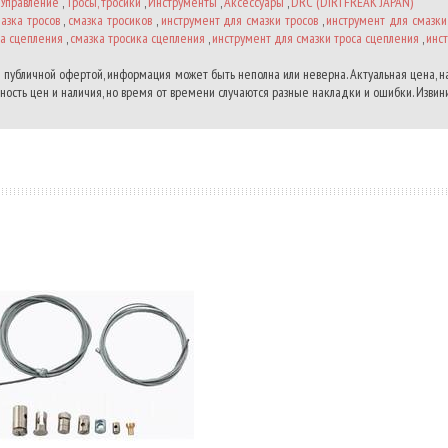
Управление
,
Тросы, тросики
,
Инструменты
,
Аксессуары
,
DRC (DIRTFREAK JAPAN)
азка тросов
,
смазка тросиков
,
инструмент для смазки тросов
,
инструмент для смазки
са сцепления
,
смазка тросика сцепления
,
инструмент для смазки троса сцепления
,
инс
 публичной офертой, информация может быть неполна или неверна. Актуальная цена, 
ость цен и наличия, но время от времени случаются разные накладки и ошибки. Извини