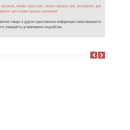
 тросиков
,
смазка троса газа
,
смазка тросика газа
,
инструмент для
трумент для смазки тросика сцепления
наличие товара и другая существенная информация согласовываются
те, пожалуйста, за возможные неудобства.