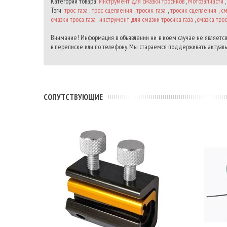
Категории товара:
Инструмент для смазки тросиков
,
Мотозапчасти
,
Тэги:
трос газа
,
трос сцепления
,
тросик газа
,
тросик сцепления
,
см
смазки троса газа
,
инструмент для смазки тросика газа
,
смазка тро
Внимание! Информация в объявлении ни в коем случае не является
в переписке или по телефону. Мы стараемся поддерживать актуальн
CОПУТСТВУЮЩИЕ