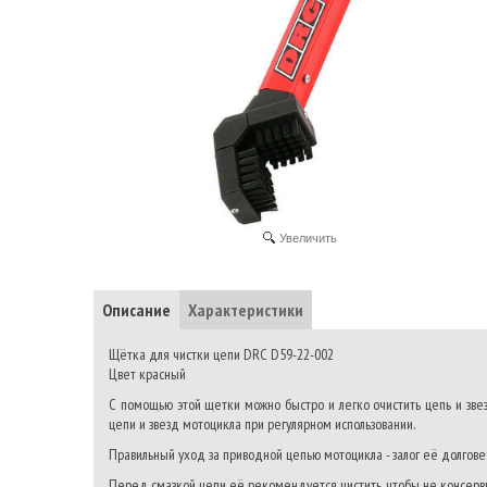
Увеличить
Описание
Характеристики
Щётка для чистки цепи DRC D59-22-002
Цвет красный
С помощью этой щетки можно быстро и легко очистить цепь и звезд
цепи и звезд мотоцикла при регулярном использовании.
Правильный уход за приводной цепью мотоцикла - залог её долгове
Перед смазкой цепи её рекомендуется чистить, чтобы не консерви