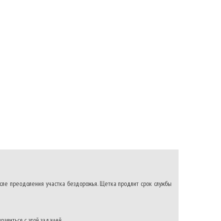
 после преодоления участка бездорожья. Щетка продлит срок службы
авиться с этой задачей.