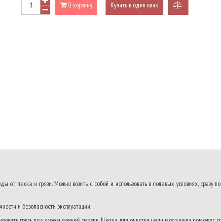
В корзину
Купить в один клик
добавить
к
сравнению
ы от песка и грязи. Можно возить с собой и использовать в полевых условиях, сразу
чности и безопасности эксплуатации.
ровать грязь под слоем свежей смазки. Щётка для очистки цепи мотоцикла поможет спр