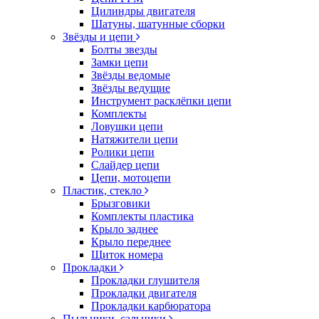
Цилиндры двигателя
Шатуны, шатунные сборки
Звёзды и цепи
Болты звезды
Замки цепи
Звёзды ведомые
Звёзды ведущие
Инструмент расклёпки цепи
Комплекты
Ловушки цепи
Натяжители цепи
Ролики цепи
Слайдер цепи
Цепи, мотоцепи
Пластик, стекло
Брызговики
Комплекты пластика
Крыло заднее
Крыло переднее
Щиток номера
Прокладки
Прокладки глушителя
Прокладки двигателя
Прокладки карбюратора
Пыльники, сальники