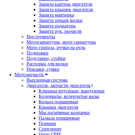
Защита картера двигателя
Защита крышек двигателя
Защита маятника
Защита перьев вилки
Защита радиатора
Защита рук, рычагов
Инструменты
Мотогарнитуры, мото гарнитуры
Мото грипсы, ручки на руль
Подножки
Подставки, стойки
Распорки для вилки
Рюкзаки, сумки
Мотозапчасти
Выхлопная система
Двигатель, запчасти двигателя
Клапаны впускные, выпускные
Коленвалы, коленчатые валы
Кольца поршневые
Крышки двигателя
Маслосъёмные колпачки
Пальцы поршневые
Поршни
Сцепление
Цепи ГРМ