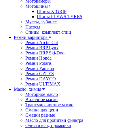
Мотокамеры
Мотошины
Шины X-GRIP
Шины PLEWS TYRES
Муссы, тублисс
Насосы
Спицы, комплект спиц
Ремни вариатора
Ремни Arctic Cat
Ремни BRP Lynx
Ремни BRP Ski-Doo
Ремни Honda
Ремни Polaris
Ремни Yamaha
Ремни GATES
Ремни DAYCO
Ремни ULTIMAX
Масло, химия
Моторное масло
Вилочное масло
Трансмиссионное масло
Смазка для цепи
Смазки разные
Масло для пропитки фильтра
Очиститель, промывка