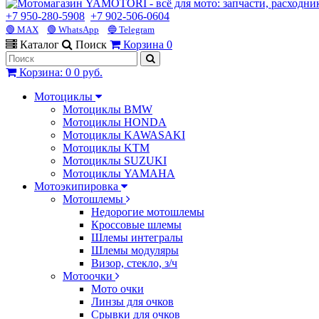
+7 950-280-5908
+7 902-506-0604
🟢 MAX
🟢 WhatsApp
🔵 Telegram
Каталог
Поиск
Корзина
0
Корзина
:
0
0 руб.
Мотоциклы
Мотоциклы BMW
Мотоциклы HONDA
Мотоциклы KAWASAKI
Мотоциклы KTM
Мотоциклы SUZUKI
Мотоциклы YAMAHA
Мотоэкипировка
Мотошлемы
Недорогие мотошлемы
Кроссовые шлемы
Шлемы интегралы
Шлемы модуляры
Визор, стекло, з/ч
Мотоочки
Мото очки
Линзы для очков
Срывки для очков