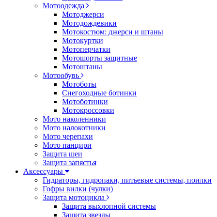
Мотоодежда
Мотоджерси
Мотодождевики
Мотокостюм: джерси и штаны
Мотокуртки
Мотоперчатки
Мотошорты защитные
Мотоштаны
Мотообувь
Мотоботы
Снегоходные ботинки
Мотоботинки
Мотокроссовки
Мото наколенники
Мото налокотники
Мото черепахи
Мото панцири
Защита шеи
Защита запястья
Аксессуары
Гидраторы, гидропаки, питьевые системы, поилки
Гофры вилки (чулки)
Защита мотоцикла
Защита выхлопной системы
Защита звезды