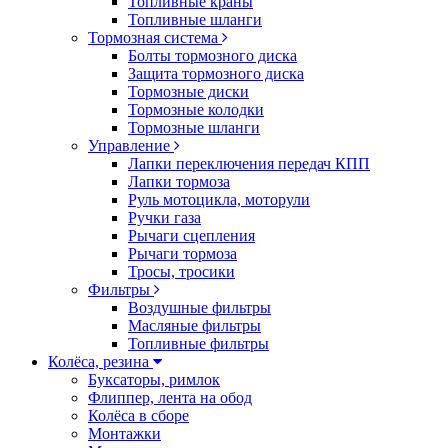
Топливные краны
Топливные шланги
Тормозная система
Болты тормозного диска
Защита тормозного диска
Тормозные диски
Тормозные колодки
Тормозные шланги
Управление
Лапки переключения передач КПП
Лапки тормоза
Руль мотоцикла, моторули
Ручки газа
Рычаги сцепления
Рычаги тормоза
Тросы, тросики
Фильтры
Воздушные фильтры
Масляные фильтры
Топливные фильтры
Колёса, резина
Буксаторы, римлок
Флиппер, лента на обод
Колёса в сборе
Монтажки