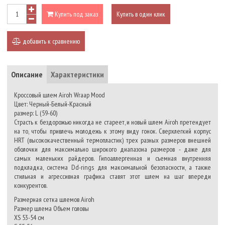
Купить под заказ
Купить в один клик
добавить к сравнению
Описание
Характеристики
Кроссовый шлем Airoh Wraap Mood
Цвет: Черный-Белый-Красный
размер: L (59-60)
Страсть к бездорожью никогда не стареет, и новый шлем Airoh претендует
на то, чтобы привлечь молодежь к этому виду гонок. Сверхлегкий корпус
HRT (высококачественный термопластик) трех разных размеров внешней
оболочки для максимально широкого диапазона размеров - даже для
самых маленьких райдеров. Гипоаллергенная и съемная внутренняя
подкладка, система Dd-rings для максимальной безопасности, а также
стильная и агрессивная графика ставят этот шлем на шаг впереди
конкурентов.
Размерная сетка шлемов Airoh
Размер шлема Объем головы
XS 53-54 см