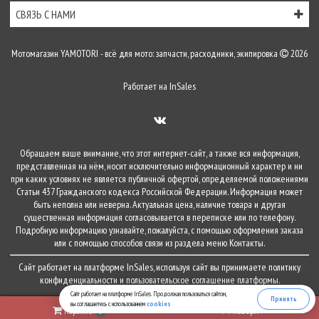
СВЯЗЬ С НАМИ
Мотомагазин YAMOTORI - всё для мото: запчасти, расходники, экипировка
2026
Работает на
InSales
Обращаем ваше внимание, что этот интернет-сайт, а также вся информация,
представленная на нём, носит исключительно информационный характер и ни
при каких условиях не является публичной офертой, определяемой положениями
Статьи 437 Гражданского кодекса Российской Федерации. Информация может
быть неполна или неверна. Актуальная цена, наличие товара и другая
существенная информация согласовывается в переписке или по телефону.
Подробную информацию узнавайте, пожалуйста, с помощью оформления заказа
или с помощью способов связи из раздела меню
Контакты
.
Сайт работает на платформе
InSales
, используя сайт вы принимаете
политику
конфиденциальности
и
пользовательское соглашение
платформы.
Сайт работает на платформе InSales. Продолжая пользоваться сайтом,
Принять
вы соглашаетесь с использованием
cookies
Корзина
наверх
0