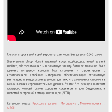
Сильная сторона этой новой версии - это легкость. Вес шлема - 1040 грамм.
Увеличенный обзор. Новый защитный кожух подбородка, новый задний
спойлер, обеспечивающие максимальную защиту. Большое внимание было
уделено интерьеру, который был изготовлен и спроектирован с
использованием новейших материалов, обеспечивающих оптимальную
вентиляцию и воздухопроницаемость для тех, кто занимается спортом на
самых высоких соревновательных уровнях. Aviator Ace оснащен пылевым
фильтром, который станет хорошим союзником в дни бездорожья, и
системой экстренной помощи снятия щек (AEFR).
Категории товара:
Кроссовые шлемы
,
Мотошлемы
,
Мотоэкипировка
, ,
AIROH