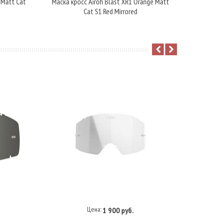
 Matt Cat
Маска кросс Airoh Blast XR1 Orange Matt
Маска кр
Cat S1 Red Mirrored
Цена:
1 900 руб.
В корзину