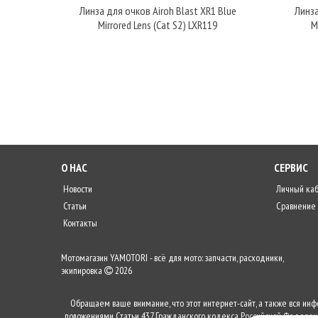
Линза для очков Airoh Blast XR1 Blue
Линза
Mirrored Lens (Cat S2) LXR119
M
О НАС
СЕРВИС
Новости
Личный ка
Статьи
Сравнение
Контакты
Мотомагазин YAMOTORI - всё для мото: запчасти, расходники,
экипировка
2026
Обращаем ваше внимание, что этот интернет-сайт, а также вся ин
положениями Статьи 437 Гражданского кодекса Российской Федераци