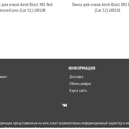
 для очков Airoh Blast XR1 Red
Линза для очков Airoh Blast XR1 
irrored Lens (Cat S1) LXR108
(Cat S2) LXR101
ИНФОРМАЦИЯ
бинет
Доставка
Обмен, возврат
Карта сайта
формация, представленная на нём, носит исключительно информационный характер и ни
и. Информация может быть неполна или неверна. Актуальная цена, наличие товара и д