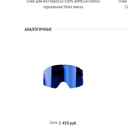
Очки для мотокросса 100% ARMEGA Furious
Очки
зеркальная Silver линза.
C
АНАЛОГИЧНЫЕ
Цена:
2 450 руб.
В корзину