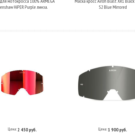
 для мотокросса 100% ARMEGA
Маска кросс Airoh Blast XR1 Black
renshaw HiPER Purple линза.
S2 Blue Mirrored
Цена:
Цена:
2 450 руб.
1 900 руб.
В корзину
В корзину