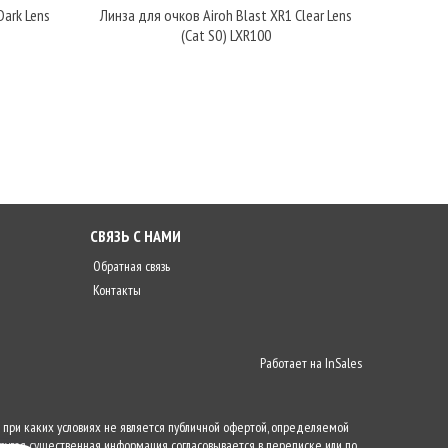
Dark Lens
Линза для очков Airoh Blast XR1 Clear Lens
Линза 1
(Cat S0) LXR100
СВЯЗЬ С НАМИ
Обратная связь
Контакты
Работает на
InSales
 при каких условиях не является публичной офертой, определяемой
ругая существенная информация согласовывается в переписке или по