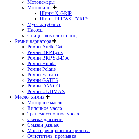
Мотокамеры
Мотошины
Шины X-GRIP
Шины PLEWS TYRES
Муссы, тублисс
Насосы
Спицы, комплект спиц
Ремни вариатора
Ремни Arctic Cat
Ремни BRP Lynx
Ремни BRP Ski-Doo
Ремни Honda
Ремни Polaris
Ремни Yamaha
Ремни GATES
Ремни DAYCO
Ремни ULTIMAX
Масло, химия
Моторное масло
Вилочное масло
Трансмиссионное масло
Смазка для цепи
Смазки разные
Масло для пропитки фильтра
Очиститель, промывка