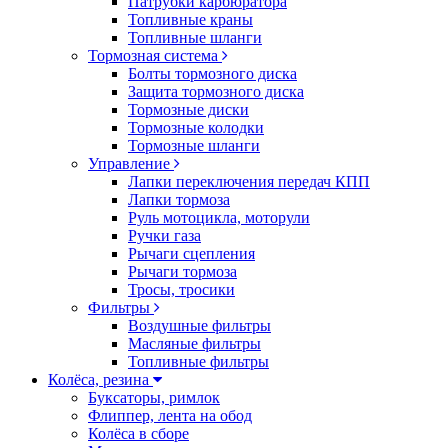
Патрубки карбюратора
Топливные краны
Топливные шланги
Тормозная система
Болты тормозного диска
Защита тормозного диска
Тормозные диски
Тормозные колодки
Тормозные шланги
Управление
Лапки переключения передач КПП
Лапки тормоза
Руль мотоцикла, моторули
Ручки газа
Рычаги сцепления
Рычаги тормоза
Тросы, тросики
Фильтры
Воздушные фильтры
Масляные фильтры
Топливные фильтры
Колёса, резина
Буксаторы, римлок
Флиппер, лента на обод
Колёса в сборе