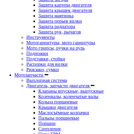
Защита картера двигателя
Защита крышек двигателя
Защита маятника
Защита перьев вилки
Защита радиатора
Защита рук, рычагов
Инструменты
Мотогарнитуры, мото гарнитуры
Мото грипсы, ручки на руль
Подножки
Подставки, стойки
Распорки для вилки
Рюкзаки, сумки
Мотозапчасти
Выхлопная система
Двигатель, запчасти двигателя
Клапаны впускные, выпускные
Коленвалы, коленчатые валы
Кольца поршневые
Крышки двигателя
Маслосъёмные колпачки
Пальцы поршневые
Поршни
Сцепление