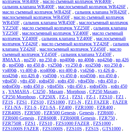
колпачок WR400F
,
масло съемный колпачок WR400F
,
сальник клапана WR400F
,
маслосъемный колпачок WR426F
,
масло съемный колпачок WR426F
,
сальник клапана WR426F
,
маслосъемный колпачок WR450F
,
масло съемный колпачок
WR450F
,
сальник клапана WR450F
,
маслосъемный колпачок
YZ250F
,
масло съемный колпачок YZ250F
,
сальник клапана
YZ250F
,
маслосъемный колпачок YZ400F
,
масло съемный
колпачок YZ400F
,
сальник клапана YZ400F
,
маслосъемный
колпачок YZ426F
,
масло съемный колпачок YZ426F
,
сальник
клапана YZ426F
,
маслосъемный колпачок YZ450F
,
масло
съемный колпачок YZ450F
,
сальник клапана YZ450F
,
ЯМАХА
,
вр250
,
вр 250 ф
,
вр400ф
,
вр 400ф
,
вр426ф
,
вр 426
ф
,
вр450ф
,
вр 450 ф
,
уз250ф
,
уз 250 ф
,
юз250ф
,
юз 250 ф
,
уз400ф
,
уз 400 ф
,
юз400ф
,
юз 400 ф
,
уз426ф
,
уз 426 ф
,
юз426ф
,
юз 426 ф
,
уз450ф
,
уз 450 ф
,
юз450ф
,
юз 450 ф
,
уфз450
,
уфз 450
,
юфз450
,
юфз 450
,
уфз450р
,
уфз 450 р
,
юфз450р
,
юфз 450 р
,
уфз450х
,
уфз 450 х
,
юфз450х
,
юфз 450
х
,
YAMAHA
,
СЗ250
,
Maxam
,
Morphous
,
CP250 Maxam
,
CP250 Morphous
,
CP250X
,
FZ-1
,
FZS1
,
FZ-1
,
FZS10
,
FZ1
,
FZ1S
,
FZS1
,
FZS10
,
FZS1000
,
FZ1-N
,
FZ1 FAZER
,
FAZER
,
FZ1-NA
,
FZ1-S
,
FZ1-SA
,
FZ400
,
FZR1000
,
FZR400
,
FZR400S
,
FZR500
,
FZR500 Genesis
,
Genesis
,
FZR600
,
FZR600 Genesis
,
FZR600R
,
FZR600R Genesis
,
FZR750
,
FZR750R
,
FZS1
,
FZS10
,
FZS1000 FAZER
,
FZS1000
,
FZS1000S FAZER
,
FZS1000S
,
FZS10S
,
FZS1S
,
GTS1000
,