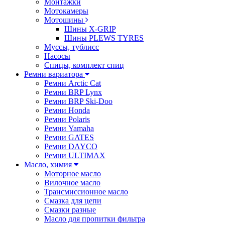
Монтажки
Мотокамеры
Мотошины
Шины X-GRIP
Шины PLEWS TYRES
Муссы, тублисс
Насосы
Спицы, комплект спиц
Ремни вариатора
Ремни Arctic Cat
Ремни BRP Lynx
Ремни BRP Ski-Doo
Ремни Honda
Ремни Polaris
Ремни Yamaha
Ремни GATES
Ремни DAYCO
Ремни ULTIMAX
Масло, химия
Моторное масло
Вилочное масло
Трансмиссионное масло
Смазка для цепи
Смазки разные
Масло для пропитки фильтра