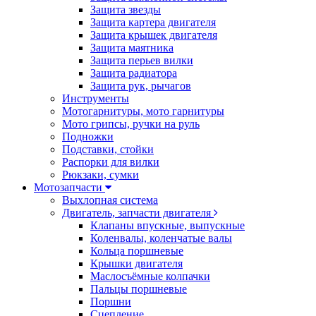
Защита звезды
Защита картера двигателя
Защита крышек двигателя
Защита маятника
Защита перьев вилки
Защита радиатора
Защита рук, рычагов
Инструменты
Мотогарнитуры, мото гарнитуры
Мото грипсы, ручки на руль
Подножки
Подставки, стойки
Распорки для вилки
Рюкзаки, сумки
Мотозапчасти
Выхлопная система
Двигатель, запчасти двигателя
Клапаны впускные, выпускные
Коленвалы, коленчатые валы
Кольца поршневые
Крышки двигателя
Маслосъёмные колпачки
Пальцы поршневые
Поршни
Сцепление