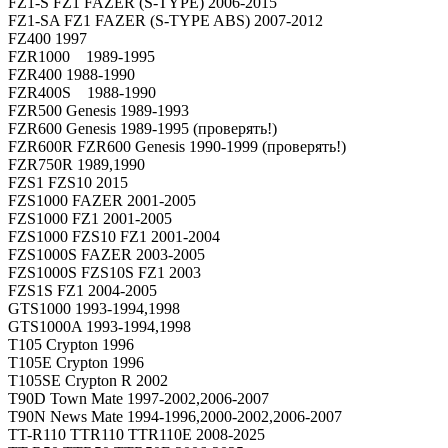
FZ1-S FZ1 FAZER (S-TYPE) 2006-2015
FZ1-SA FZ1 FAZER (S-TYPE ABS) 2007-2012
FZ400 1997
FZR1000 1989-1995
FZR400 1988-1990
FZR400S 1988-1990
FZR500 Genesis 1989-1993
FZR600 Genesis 1989-1995 (проверять!)
FZR600R FZR600 Genesis 1990-1999 (проверять!)
FZR750R 1989,1990
FZS1 FZS10 2015
FZS1000 FAZER 2001-2005
FZS1000 FZ1 2001-2005
FZS1000 FZS10 FZ1 2001-2004
FZS1000S FAZER 2003-2005
FZS1000S FZS10S FZ1 2003
FZS1S FZ1 2004-2005
GTS1000 1993-1994,1998
GTS1000A 1993-1994,1998
T105 Crypton 1996
T105E Crypton 1996
T105SE Crypton R 2002
T90D Town Mate 1997-2002,2006-2007
T90N News Mate 1994-1996,2000-2002,2006-2007
TT-R110 TTR110 TTR110E 2008-2025