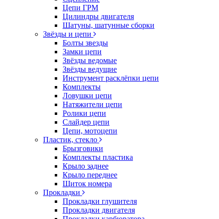
Цепи ГРМ
Цилиндры двигателя
Шатуны, шатунные сборки
Звёзды и цепи
Болты звезды
Замки цепи
Звёзды ведомые
Звёзды ведущие
Инструмент расклёпки цепи
Комплекты
Ловушки цепи
Натяжители цепи
Ролики цепи
Слайдер цепи
Цепи, мотоцепи
Пластик, стекло
Брызговики
Комплекты пластика
Крыло заднее
Крыло переднее
Щиток номера
Прокладки
Прокладки глушителя
Прокладки двигателя
Прокладки карбюратора