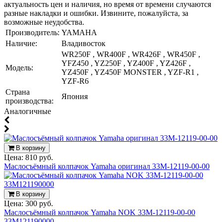
актуальность цен и наличия, но время от времени случаются
разные накладки и ошибки. Извините, пожалуйста, за
возможные неудобства.
Производитель:
YAMAHA
Наличие:
Владивосток
WR250F , WR400F , WR426F , WR450F ,
YFZ450 , YZ250F , YZ400F , YZ426F ,
Модель:
YZ450F , YZ450F MONSTER , YZF-R1 ,
YZF-R6
Страна
Япония
производства:
Аналогичные
В корзину
Цена:
810 руб.
Маслосъёмный колпачок Yamaha оригинал 33M-12119-00-00
В корзину
Цена:
300 руб.
Маслосъёмный колпачок Yamaha NOK 33M-12119-00-00
33M121190000