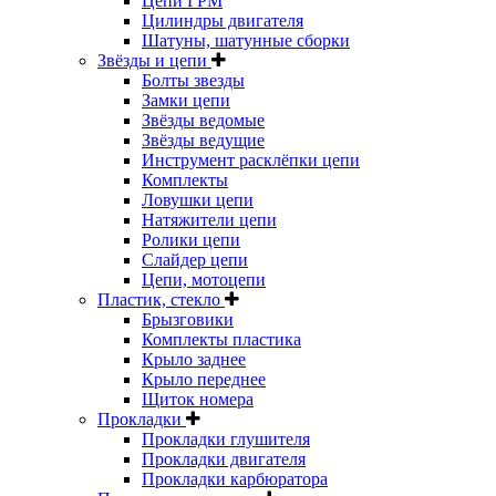
Цепи ГРМ
Цилиндры двигателя
Шатуны, шатунные сборки
Звёзды и цепи
Болты звезды
Замки цепи
Звёзды ведомые
Звёзды ведущие
Инструмент расклёпки цепи
Комплекты
Ловушки цепи
Натяжители цепи
Ролики цепи
Слайдер цепи
Цепи, мотоцепи
Пластик, стекло
Брызговики
Комплекты пластика
Крыло заднее
Крыло переднее
Щиток номера
Прокладки
Прокладки глушителя
Прокладки двигателя
Прокладки карбюратора