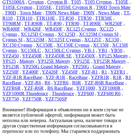
GTS1000A
,
Crypton
,
Crypton R
,
T105
,
T105 Crypton
,
T105E
,
T105E Crypton
,
T105SE
,
T105SE Crypton R
,
T90D Town Mate
,
T90D
,
Town Mate
,
T90N News Mate
,
T90N
,
News Mate
,
TT-
R110
,
TTR110
,
TTR110E
,
TT-R50
,
TTR50
,
TTR50E
,
TT90RM
,
TT-R90R
,
TT-R90
,
TTR90
,
TT-R90E
,
WR250F
,
WR400F
,
WR426F
,
WR450F
,
XC125 Cygnus
,
XC125
,
Cygnus
,
XC125D Cygnus
,
XC125D
,
XC125M Cygnus SI
,
Cygnus SI
,
XC125M
,
XC125T Cygnus
,
XC125T
,
XC150
,
XC150 Cygnus
,
XC150E
,
XC150E Cygnus
,
XC150I
,
XC150I
Cygnus
,
XC150LC
,
XC150LC Cygnus
,
YB-1
,
YB1
,
YB50
,
YFZ450
,
YFZ450R
,
YFZ450R SE
,
YFZ450X
,
YP125 Majesty
,
YP125
,
Majesty
,
YP125E Majesty
,
YP125E
,
YP125R Majesty
,
YP125R
,
YP250G Grand Majesty
,
YP250G
,
Grand Majesty
,
YZ250F
,
YZ400F
,
YZ426F
,
YZ450F
,
YZF-R1
,
R1
,
YZFR1
,
YZF-R1R RaceBase
,
YZF-R1R
,
RaceBase
,
YZFR1R
,
R1R
,
R1
RaceBase
,
YZF-R6
,
R6
,
YZFR6
,
R6R
,
YZF-R6R RaceBase
,
YZFR6R
,
YZF-R6R
,
R6 RaceBase
,
YZF1000
,
YZF1000R
,
YZF1000R Thunderace
,
Thunderace
,
YZF600
,
YZF600 R6
,
YZF750
,
YZF750R
,
YZF750SP
Внимание! Информация в объявлении ни в коем случае не
является публичной офертой, информация может быть
неполна или неверна. Актуальная цена, наличие товара и
другая существенная информация согласовываются в
переписке или по телефону. Мы стараемся поддерживать