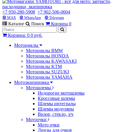
+7 950-280-5908
+7 902-506-0604
🟢 MAX
🟢 WhatsApp
🔵 Telegram
Каталог
Поиск
Корзина
0
Корзина
:
0
0 руб.
Мотоциклы
Мотоциклы BMW
Мотоциклы HONDA
Мотоциклы KAWASAKI
Мотоциклы KTM
Мотоциклы SUZUKI
Мотоциклы YAMAHA
Мотоэкипировка
Мотошлемы
Недорогие мотошлемы
Кроссовые шлемы
Шлемы интегралы
Шлемы модуляры
Визор, стекло, з/ч
Мотоочки
Мото очки
Линзы для очков