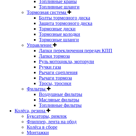
Топливные краны
Топливные шланги
Тормозная система
Болты тормозного диска
Защита тормозного диска
Тормозные диски
Тормозные колодки
Тормозные шланги
Управление
Лапки переключения передач КПП
Лапки тормоза
Руль мотоцикла, моторули
Ручки газа
Рычаги сцепления
Рычаги тормоза
Тросы, тросики
Фильтры
Воздушные фильтры
Масляные фильтры
Топливные фильтры
Колёса, резина
Буксаторы, римлок
Флиппер, лента на обод
Колёса в сборе
Монтажки