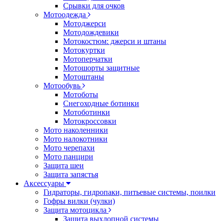
Срывки для очков
Мотоодежда
Мотоджерси
Мотодождевики
Мотокостюм: джерси и штаны
Мотокуртки
Мотоперчатки
Мотошорты защитные
Мотоштаны
Мотообувь
Мотоботы
Снегоходные ботинки
Мотоботинки
Мотокроссовки
Мото наколенники
Мото налокотники
Мото черепахи
Мото панцири
Защита шеи
Защита запястья
Аксессуары
Гидраторы, гидропаки, питьевые системы, поилки
Гофры вилки (чулки)
Защита мотоцикла
Защита выхлопной системы