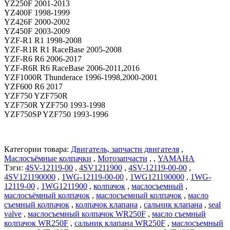
YZ250F 2001-2013
YZ400F 1998-1999
YZ426F 2000-2002
YZ450F 2003-2009
YZF-R1 R1 1998-2008
YZF-R1R R1 RaceBase 2005-2008
YZF-R6 R6 2006-2017
YZF-R6R R6 RaceBase 2006-2011,2016
YZF1000R Thunderace 1996-1998,2000-2001
YZF600 R6 2017
YZF750 YZF750R
YZF750R YZF750 1993-1998
YZF750SP YZF750 1993-1996
Категории товара:
Двигатель, запчасти двигателя
,
Маслосъёмные колпачки
,
Мотозапчасти
, ,
YAMAHA
Тэги:
4SV-12119-00
,
4SV1211900
,
4SV-12119-00-00
,
4SV121190000
,
1WG-12119-00-00
,
1WG121190000
,
1WG-
12119-00
,
1WG1211900
,
колпачок
,
маслосъемный
,
маслосъёмный колпачок
,
маслосъемный колпачок
,
масло
съемный колпачок
,
колпачок клапана
,
сальник клапана
,
seal
valve
,
маслосъемный колпачок WR250F
,
масло съемный
колпачок WR250F
,
сальник клапана WR250F
,
маслосъемный