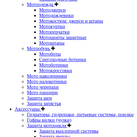
Мотоодежда
Мотоджерси
Мотодождевики
Мотокостюм: джерси и штаны
Мотокуртки
Мотоперчатки
Мотошорты защитные
Мотоштаны
Мотообувь
Мотоботы
Снегоходные ботинки
Мотоботинки
Мотокроссовки
Мото наколенники
Мото налокотники
Мото черепахи
Мото панцири
Защита шеи
Защита запястья
Аксессуары
Гидраторы, гидропаки, питьевые системы, поилки
Гофры вилки (чулки)
Защита мотоцикла
Защита выхлопной системы
Защита звезды