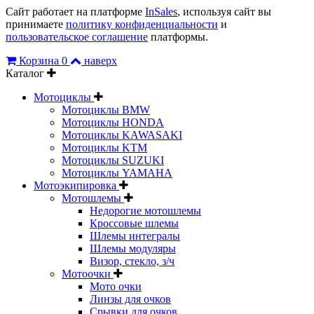
Сайт работает на платформе
InSales
, используя сайт вы
принимаете
политику конфиденциальности
и
пользовательское соглашение
платформы.
Корзина
0
наверх
Каталог
Мотоциклы
Мотоциклы BMW
Мотоциклы HONDA
Мотоциклы KAWASAKI
Мотоциклы KTM
Мотоциклы SUZUKI
Мотоциклы YAMAHA
Мотоэкипировка
Мотошлемы
Недорогие мотошлемы
Кроссовые шлемы
Шлемы интегралы
Шлемы модуляры
Визор, стекло, з/ч
Мотоочки
Мото очки
Линзы для очков
Срывки для очков