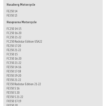
Husaberg Motorcycle
FE250 14
FE350 13
Husqvarna Motorcycle
FC250 14-15
FC250 16-20
FC250 21-22
FC250 Rockstar Edition USA22
FE250 17-20
FE250 21-22
FC350 15
FC350 16-20
FC350 21-22
FE350 14-16
FE350 17-18
FE350 19-20
FE350 21-22
FE350 Rockstar Edition 21-22
FE350 S 16
FE350 S 20
FE350 S 21-22
FX350 17-19
FX350 20