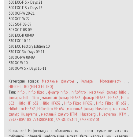
500 EXC-F Six Days 21
500 EXC-F Six Days 22
500 XCF-W 20-21
500 XCF-W 22
505 SX-F 08-09
505 XC-F 08-09
530 EXC-R 08-09
530 EXC 10-11
530 EXC Factory Edition 10
530 EXC Six Days 09-11
530 XC-RW 08-09
530 XC-W 10
530 XC-W Six Days 10-11
Категории товара:
Масляные фильтры
,
Фильтры
,
Мотозапчасти
, ,
HIFLOFILTRO (HIFLO FILTRO)
Тэги:
hiflo
,
hiflo filtro
,
фильтр hiflo
,
hiflofiltro
,
масляный фильтр hiflo
,
фильтры hiflo filtro
,
масляный фильтр HF652
,
фильтр HF652
,
HF652
,
Hiflo
652
,
Hiflo HF 652
,
Hiflo HF652
,
Hiflo Filtro HF652
,
Hiflo Filtro HF 652
,
HifloFiltro HF652
,
HifloFiltro HF 652
,
масляный фильтр Husaberg
,
масляный
фильтр Husqvarna
,
масляный фильтр KTM
,
Husaberg
,
Husqvarna
,
KTM
,
773.38.005.100
,
77338005100
,
773.38.005.101
,
77338005101
Внимание! Информация в объявлении ни в коем случае не является
публичной офертой, информация может быть неполна или неверна.