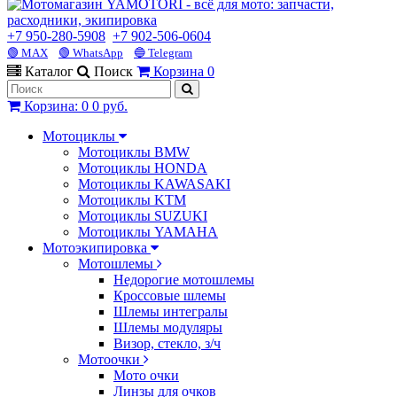
+7 950-280-5908
+7 902-506-0604
🟢 MAX
🟢 WhatsApp
🔵 Telegram
Каталог
Поиск
Корзина
0
Корзина
:
0
0 руб.
Мотоциклы
Мотоциклы BMW
Мотоциклы HONDA
Мотоциклы KAWASAKI
Мотоциклы KTM
Мотоциклы SUZUKI
Мотоциклы YAMAHA
Мотоэкипировка
Мотошлемы
Недорогие мотошлемы
Кроссовые шлемы
Шлемы интегралы
Шлемы модуляры
Визор, стекло, з/ч
Мотоочки
Мото очки
Линзы для очков