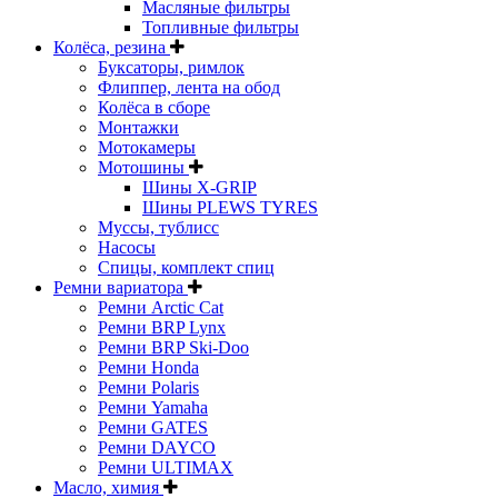
Масляные фильтры
Топливные фильтры
Колёса, резина
Буксаторы, римлок
Флиппер, лента на обод
Колёса в сборе
Монтажки
Мотокамеры
Мотошины
Шины X-GRIP
Шины PLEWS TYRES
Муссы, тублисс
Насосы
Спицы, комплект спиц
Ремни вариатора
Ремни Arctic Cat
Ремни BRP Lynx
Ремни BRP Ski-Doo
Ремни Honda
Ремни Polaris
Ремни Yamaha
Ремни GATES
Ремни DAYCO
Ремни ULTIMAX
Масло, химия