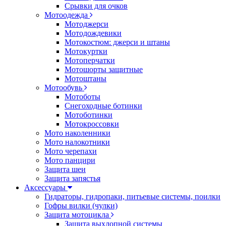
Срывки для очков
Мотоодежда
Мотоджерси
Мотодождевики
Мотокостюм: джерси и штаны
Мотокуртки
Мотоперчатки
Мотошорты защитные
Мотоштаны
Мотообувь
Мотоботы
Снегоходные ботинки
Мотоботинки
Мотокроссовки
Мото наколенники
Мото налокотники
Мото черепахи
Мото панцири
Защита шеи
Защита запястья
Аксессуары
Гидраторы, гидропаки, питьевые системы, поилки
Гофры вилки (чулки)
Защита мотоцикла
Защита выхлопной системы