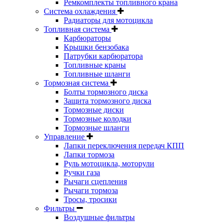
Ремкомплекты топливного крана
Система охлаждения
Радиаторы для мотоцикла
Топливная система
Карбюраторы
Крышки бензобака
Патрубки карбюратора
Топливные краны
Топливные шланги
Тормозная система
Болты тормозного диска
Защита тормозного диска
Тормозные диски
Тормозные колодки
Тормозные шланги
Управление
Лапки переключения передач КПП
Лапки тормоза
Руль мотоцикла, моторули
Ручки газа
Рычаги сцепления
Рычаги тормоза
Тросы, тросики
Фильтры
Воздушные фильтры