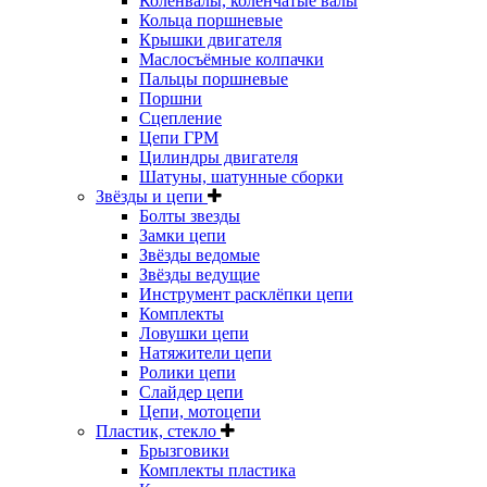
Коленвалы, коленчатые валы
Кольца поршневые
Крышки двигателя
Маслосъёмные колпачки
Пальцы поршневые
Поршни
Сцепление
Цепи ГРМ
Цилиндры двигателя
Шатуны, шатунные сборки
Звёзды и цепи
Болты звезды
Замки цепи
Звёзды ведомые
Звёзды ведущие
Инструмент расклёпки цепи
Комплекты
Ловушки цепи
Натяжители цепи
Ролики цепи
Слайдер цепи
Цепи, мотоцепи
Пластик, стекло
Брызговики
Комплекты пластика