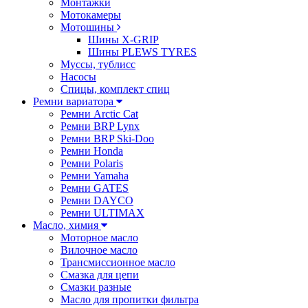
Монтажки
Мотокамеры
Мотошины
Шины X-GRIP
Шины PLEWS TYRES
Муссы, тублисс
Насосы
Спицы, комплект спиц
Ремни вариатора
Ремни Arctic Cat
Ремни BRP Lynx
Ремни BRP Ski-Doo
Ремни Honda
Ремни Polaris
Ремни Yamaha
Ремни GATES
Ремни DAYCO
Ремни ULTIMAX
Масло, химия
Моторное масло
Вилочное масло
Трансмиссионное масло
Смазка для цепи
Смазки разные
Масло для пропитки фильтра