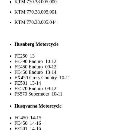
KTM 770.38.005.000
KTM 770.38.005.001
KTM 770.38.005.044
Husaberg
Motorcycle
FE250
13
FE390 Enduro
10-12
FE450 Enduro
09-12
FE450 Enduro
13-14
FX450 Cross Country
10-11
FE501
13-14
FE570 Enduro
09-12
FS570 Supermoto
10-11
Husqvarna
Motorcycle
FC450
14-15
FE450
14-16
FE501
14-16