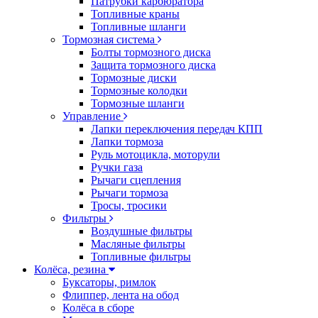
Патрубки карбюратора
Топливные краны
Топливные шланги
Тормозная система
Болты тормозного диска
Защита тормозного диска
Тормозные диски
Тормозные колодки
Тормозные шланги
Управление
Лапки переключения передач КПП
Лапки тормоза
Руль мотоцикла, моторули
Ручки газа
Рычаги сцепления
Рычаги тормоза
Тросы, тросики
Фильтры
Воздушные фильтры
Масляные фильтры
Топливные фильтры
Колёса, резина
Буксаторы, римлок
Флиппер, лента на обод
Колёса в сборе