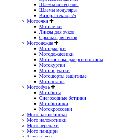
Шлемы интегралы
Шлемы модуляры
Визор, стекло, з/ч
Мотоочки
Мото очки
Линзы для очков
Срывки для очков
Мотоодежда
Мотоджерси
Мотодождевики
Мотокостюм: джерси и штаны
Мотокуртки
Мотоперчатки
Мотошорты защитные
Мотоштаны
Мотообувь
Мотоботы
Снегоходные ботинки
Мотоботинки
Мотокроссовки
Мото наколенники
Мото налокотники
Мото черепахи
Мото панцири
Защита шеи