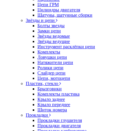
Цепи ГРМ
Цилиндры двигателя
Шатуны, шатунные сборки
Звёзды и цепи
Болты звезды
Замки цепи
Звёзды ведомые
Звёзды ведущие
Инструмент расклёпки цепи
Комплекты
Ловушки цепи
Натяжители цепи
Ролики цепи
Слайдер цепи
Цепи, мотоцепи
Пластик, стекло
Брызговики
Комплекты пластика
Крыло заднее
Крыло переднее
Щиток номера
Прокладки
Прокладки глушителя
Прокладки двигателя
Прокладки карбюратора