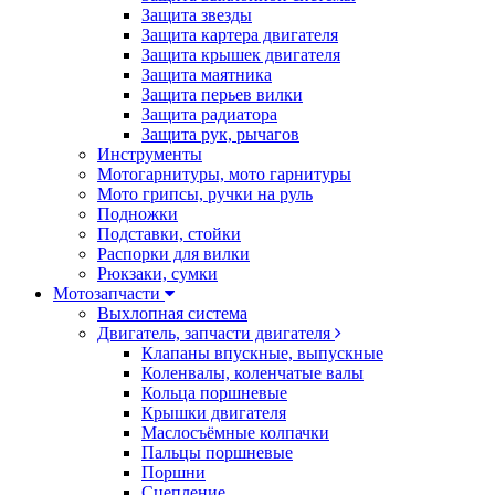
Защита звезды
Защита картера двигателя
Защита крышек двигателя
Защита маятника
Защита перьев вилки
Защита радиатора
Защита рук, рычагов
Инструменты
Мотогарнитуры, мото гарнитуры
Мото грипсы, ручки на руль
Подножки
Подставки, стойки
Распорки для вилки
Рюкзаки, сумки
Мотозапчасти
Выхлопная система
Двигатель, запчасти двигателя
Клапаны впускные, выпускные
Коленвалы, коленчатые валы
Кольца поршневые
Крышки двигателя
Маслосъёмные колпачки
Пальцы поршневые
Поршни
Сцепление