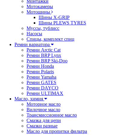
Монтажки
Мотокамеры
Мотошины
Шины X-GRIP
Шины PLEWS TYRES
Муссы, тублисс
Насосы
Спицы, комплект спиц
Ремни вариатора
Ремни Arctic Cat
Ремни BRP Lynx
Ремни BRP Ski-Doo
Ремни Honda
Ремни Polaris
Ремни Yamaha
Ремни GATES
Ремни DAYCO
Ремни ULTIMAX
Масло, химия
Моторное масло
Вилочное масло
Трансмиссионное масло
Смазка для цепи
Смазки разные
Масло для пропитки фильтра