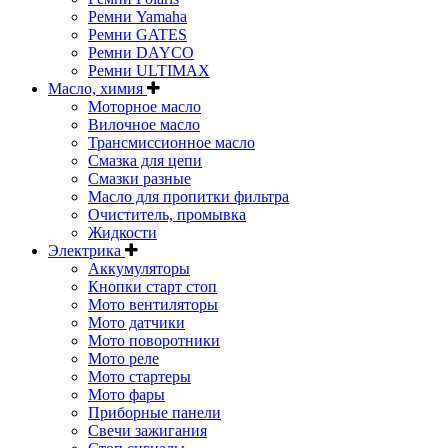
Ремни Yamaha
Ремни GATES
Ремни DAYCO
Ремни ULTIMAX
Масло, химия
Моторное масло
Вилочное масло
Трансмиссионное масло
Смазка для цепи
Смазки разные
Масло для пропитки фильтра
Очиститель, промывка
Жидкости
Электрика
Аккумуляторы
Кнопки старт стоп
Мото вентиляторы
Мото датчики
Мото поворотники
Мото реле
Мото стартеры
Мото фары
Приборные панели
Свечи зажигания