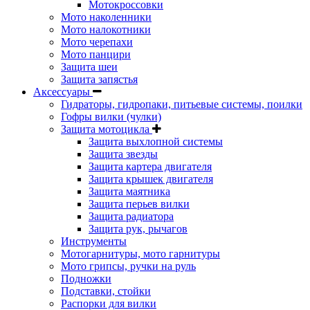
Мотокроссовки
Мото наколенники
Мото налокотники
Мото черепахи
Мото панцири
Защита шеи
Защита запястья
Аксессуары
Гидраторы, гидропаки, питьевые системы, поилки
Гофры вилки (чулки)
Защита мотоцикла
Защита выхлопной системы
Защита звезды
Защита картера двигателя
Защита крышек двигателя
Защита маятника
Защита перьев вилки
Защита радиатора
Защита рук, рычагов
Инструменты
Мотогарнитуры, мото гарнитуры
Мото грипсы, ручки на руль
Подножки
Подставки, стойки
Распорки для вилки