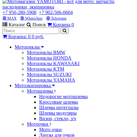
+7 950-280-5908
+7 902-506-0604
🟢 MAX
🟢 WhatsApp
🔵 Telegram
Каталог
Поиск
Корзина
0
Корзина
:
0
0 руб.
Мотоциклы
Мотоциклы BMW
Мотоциклы HONDA
Мотоциклы KAWASAKI
Мотоциклы KTM
Мотоциклы SUZUKI
Мотоциклы YAMAHA
Мотоэкипировка
Мотошлемы
Недорогие мотошлемы
Кроссовые шлемы
Шлемы интегралы
Шлемы модуляры
Визор, стекло, з/ч
Мотоочки
Мото очки
Линзы для очков