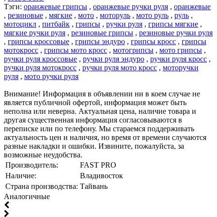
Тэги:
оранжевые грипсы
,
оранжевые ручки руля
,
оранжевые
,
резиновые
,
мягкие
,
мото
,
моторуль
,
мото руль
,
руль
,
мотоцикл
,
питбайк
,
грипсы
,
ручки руля
,
грипсы мягкие
,
мягкие ручки руля
,
резиновые грипсы
,
резиновые ручки руля
,
грипсы кроссовые
,
грипсы эндуро
,
грипсы кросс
,
грипсы
мотокросс
,
грипсы мото кросс
,
мотогрипсы
,
мото грипсы
,
ручки руля кроссовые
,
ручки руля эндуро
,
ручки руля кросс
,
ручки руля мотокросс
,
ручки руля мото кросс
,
моторучки
руля
,
мото ручки руля
Внимание! Информация в объявлении ни в коем случае не
является публичной офертой, информация может быть
неполна или неверна. Актуальная цена, наличие товара и
другая существенная информация согласовываются в
переписке или по телефону. Мы стараемся поддерживать
актуальность цен и наличия, но время от времени случаются
разные накладки и ошибки. Извините, пожалуйста, за
возможные неудобства.
Производитель:
FAST PRO
Наличие:
Владивосток
Страна производства:
Тайвань
Аналогичные