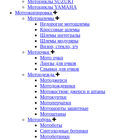
Мотоциклы SUZUKI
Мотоциклы YAMAHA
Мотоэкипировка
Мотошлемы
Недорогие мотошлемы
Кроссовые шлемы
Шлемы интегралы
Шлемы модуляры
Визор, стекло, з/ч
Мотоочки
Мото очки
Линзы для очков
Срывки для очков
Мотоодежда
Мотоджерси
Мотодождевики
Мотокостюм: джерси и штаны
Мотокуртки
Мотоперчатки
Мотошорты защитные
Мотоштаны
Мотообувь
Мотоботы
Снегоходные ботинки
Мотоботинки