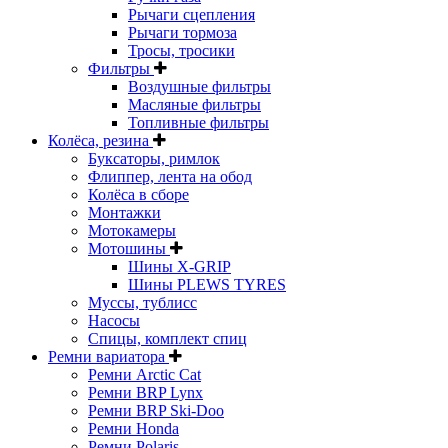
Рычаги сцепления
Рычаги тормоза
Тросы, тросики
Фильтры
Воздушные фильтры
Масляные фильтры
Топливные фильтры
Колёса, резина
Буксаторы, римлок
Флиппер, лента на обод
Колёса в сборе
Монтажки
Мотокамеры
Мотошины
Шины X-GRIP
Шины PLEWS TYRES
Муссы, тублисс
Насосы
Спицы, комплект спиц
Ремни вариатора
Ремни Arctic Cat
Ремни BRP Lynx
Ремни BRP Ski-Doo
Ремни Honda
Ремни Polaris