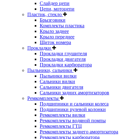
Слайдер цепи
Цепи, мотоцепи
Пластик, стекло
Брызговики
Комплекты пластика
Крыло заднее
Крыло переднее
Щиток номера
Прокладки
Прокладки глушителя
Прокладки двигателя
Прокладки карбюратора
Пыльники, сальники
Пыльники вилки
Сальники вилки
Сальники двигателя
Сальники задних амортизаторов
Ремкомплекты
Подшипники и сальники колеса
Подшипники рулевой колонки
Ремкомплекты вилки
Ремкомплекты водяной помпы
Ремкомплекты ГТЦ
Ремкомплекты заднего амортизатора
Ремкомплекты карбюратора