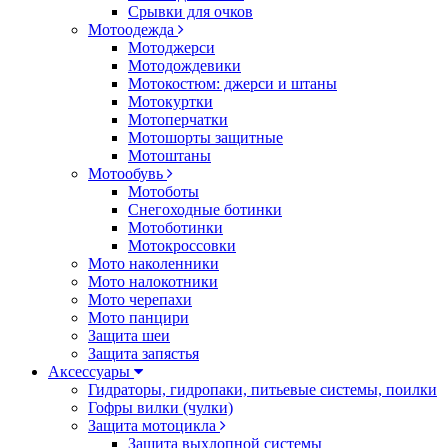
Срывки для очков
Мотоодежда
Мотоджерси
Мотодождевики
Мотокостюм: джерси и штаны
Мотокуртки
Мотоперчатки
Мотошорты защитные
Мотоштаны
Мотообувь
Мотоботы
Снегоходные ботинки
Мотоботинки
Мотокроссовки
Мото наколенники
Мото налокотники
Мото черепахи
Мото панцири
Защита шеи
Защита запястья
Аксессуары
Гидраторы, гидропаки, питьевые системы, поилки
Гофры вилки (чулки)
Защита мотоцикла
Защита выхлопной системы