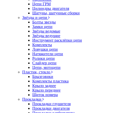
Цепи ГРМ
Цилиндры двигателя
Шатуны, шатунные сборки
Звёзды и цепи
Болты звезды
Замки цепи
Звёзды ведомые
Звёзды ведущие
Инструмент расклёпки цепи
Комплекты
Ловушки цепи
Натяжители цепи
Ролики цепи
Слайдер цепи
Цепи, мотоцепи
Пластик, стекло
Брызговики
Комплекты пластика
Крыло заднее
Крыло переднее
Щиток номера
Прокладки
Прокладки глушителя
Прокладки двигателя
Прокладки карбюратора