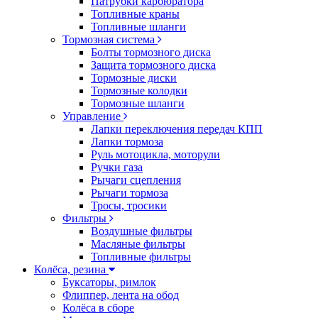
Патрубки карбюратора
Топливные краны
Топливные шланги
Тормозная система
Болты тормозного диска
Защита тормозного диска
Тормозные диски
Тормозные колодки
Тормозные шланги
Управление
Лапки переключения передач КПП
Лапки тормоза
Руль мотоцикла, моторули
Ручки газа
Рычаги сцепления
Рычаги тормоза
Тросы, тросики
Фильтры
Воздушные фильтры
Масляные фильтры
Топливные фильтры
Колёса, резина
Буксаторы, римлок
Флиппер, лента на обод
Колёса в сборе