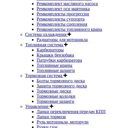
Ремкомплект масляного насоса
Ремкомплект оси маятника
Ремкомплекты прогрессии
Ремкомплекты суппорта
Ремкомплекты сцепления
Ремкомплекты топливного крана
Система охлаждения
Радиаторы для мотоцикла
Топливная система
Карбюраторы
Крышки бензобака
Патрубки карбюратора
Топливные краны
Топливные шланги
Тормозная система
Болты тормозного диска
Защита тормозного диска
Тормозные диски
Тормозные колодки
Тормозные шланги
Управление
Лапки переключения передач КПП
Лапки тормоза
Руль мотоцикла, моторули
Ручки газа