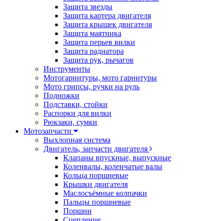
Защита звезды
Защита картера двигателя
Защита крышек двигателя
Защита маятника
Защита перьев вилки
Защита радиатора
Защита рук, рычагов
Инструменты
Мотогарнитуры, мото гарнитуры
Мото грипсы, ручки на руль
Подножки
Подставки, стойки
Распорки для вилки
Рюкзаки, сумки
Мотозапчасти
Выхлопная система
Двигатель, запчасти двигателя
Клапаны впускные, выпускные
Коленвалы, коленчатые валы
Кольца поршневые
Крышки двигателя
Маслосъёмные колпачки
Пальцы поршневые
Поршни
Сцепление