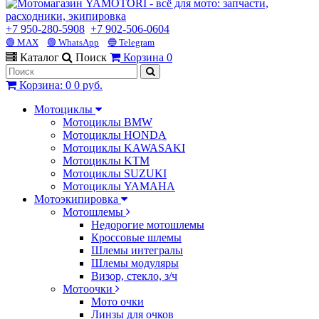
+7 950-280-5908
+7 902-506-0604
🟢 MAX
🟢 WhatsApp
🔵 Telegram
Каталог
Поиск
Корзина
0
Корзина
:
0
0 руб.
Мотоциклы
Мотоциклы BMW
Мотоциклы HONDA
Мотоциклы KAWASAKI
Мотоциклы KTM
Мотоциклы SUZUKI
Мотоциклы YAMAHA
Мотоэкипировка
Мотошлемы
Недорогие мотошлемы
Кроссовые шлемы
Шлемы интегралы
Шлемы модуляры
Визор, стекло, з/ч
Мотоочки
Мото очки
Линзы для очков