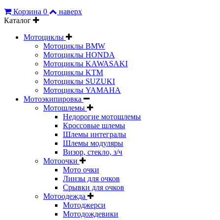
Корзина
0
наверх
Каталог
Мотоциклы
Мотоциклы BMW
Мотоциклы HONDA
Мотоциклы KAWASAKI
Мотоциклы KTM
Мотоциклы SUZUKI
Мотоциклы YAMAHA
Мотоэкипировка
Мотошлемы
Недорогие мотошлемы
Кроссовые шлемы
Шлемы интегралы
Шлемы модуляры
Визор, стекло, з/ч
Мотоочки
Мото очки
Линзы для очков
Срывки для очков
Мотоодежда
Мотоджерси
Мотодождевики