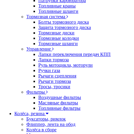
Патрубки карбюратора
Топливные краны
Топливные шланги
Тормозная система
Болты тормозного диска
Защита тормозного диска
Тормозные диски
Тормозные колодки
Тормозные шланги
Управление
Лапки переключения передач КПП
Лапки тормоза
Руль мотоцикла, моторули
Ручки газа
Рычаги сцепления
Рычаги тормоза
Тросы, тросики
Фильтры
Воздушные фильтры
Масляные фильтры
Топливные фильтры
Колёса, резина
Буксаторы, римлок
Флиппер, лента на обод
Колёса в сборе