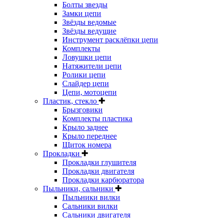
Болты звезды
Замки цепи
Звёзды ведомые
Звёзды ведущие
Инструмент расклёпки цепи
Комплекты
Ловушки цепи
Натяжители цепи
Ролики цепи
Слайдер цепи
Цепи, мотоцепи
Пластик, стекло
Брызговики
Комплекты пластика
Крыло заднее
Крыло переднее
Щиток номера
Прокладки
Прокладки глушителя
Прокладки двигателя
Прокладки карбюратора
Пыльники, сальники
Пыльники вилки
Сальники вилки
Сальники двигателя