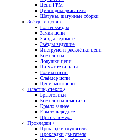
Цепи ГРМ
Цилиндры двигателя
Шатуны, шатунные сборки
Звёзды и цепи
Болты звезды
Замки цепи
Звёзды ведомые
Звёзды ведущие
Инструмент расклёпки цепи
Комплекты
Ловушки цепи
Натяжители цепи
Ролики цепи
Слайдер цепи
Цепи, мотоцепи
Пластик, стекло
Брызговики
Комплекты пластика
Крыло заднее
Крыло переднее
Щиток номера
Прокладки
Прокладки глушителя
Прокладки двигателя
Прокладки карбюратора