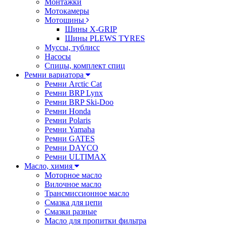
Монтажки
Мотокамеры
Мотошины
Шины X-GRIP
Шины PLEWS TYRES
Муссы, тублисс
Насосы
Спицы, комплект спиц
Ремни вариатора
Ремни Arctic Cat
Ремни BRP Lynx
Ремни BRP Ski-Doo
Ремни Honda
Ремни Polaris
Ремни Yamaha
Ремни GATES
Ремни DAYCO
Ремни ULTIMAX
Масло, химия
Моторное масло
Вилочное масло
Трансмиссионное масло
Смазка для цепи
Смазки разные
Масло для пропитки фильтра