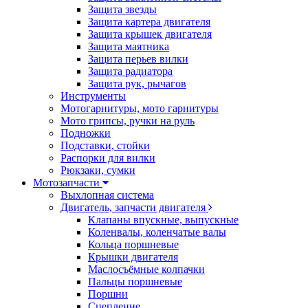
Защита звезды
Защита картера двигателя
Защита крышек двигателя
Защита маятника
Защита перьев вилки
Защита радиатора
Защита рук, рычагов
Инструменты
Мотогарнитуры, мото гарнитуры
Мото грипсы, ручки на руль
Подножки
Подставки, стойки
Распорки для вилки
Рюкзаки, сумки
Мотозапчасти
Выхлопная система
Двигатель, запчасти двигателя
Клапаны впускные, выпускные
Коленвалы, коленчатые валы
Кольца поршневые
Крышки двигателя
Маслосъёмные колпачки
Пальцы поршневые
Поршни
Сцепление