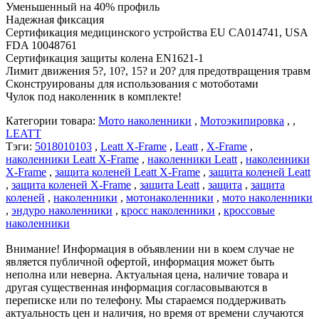
Уменьшенный на 40% профиль
Надежная фиксация
Сертификация медицинского устройства EU CA014741, USA
FDA 10048761
Сертификация защиты колена EN1621-1
Лимит движения 5?, 10?, 15? и 20? для предотвращения травм
Сконструированы для использования с мотоботами
Чулок под наколенник в комплекте!
Категории товара:
Мото наколенники
,
Мотоэкипировка
, ,
LEATT
Тэги:
5018010103
,
Leatt X-Frame
,
Leatt
,
X-Frame
,
наколенники Leatt X-Frame
,
наколенники Leatt
,
наколенники
X-Frame
,
защита коленей Leatt X-Frame
,
защита коленей Leatt
,
защита коленей X-Frame
,
защита Leatt
,
защита
,
защита
коленей
,
наколенники
,
мотонаколенники
,
мото наколенники
,
эндуро наколенники
,
кросс наколенники
,
кроссовые
наколенники
Внимание! Информация в объявлении ни в коем случае не
является публичной офертой, информация может быть
неполна или неверна. Актуальная цена, наличие товара и
другая существенная информация согласовываются в
переписке или по телефону. Мы стараемся поддерживать
актуальность цен и наличия, но время от времени случаются