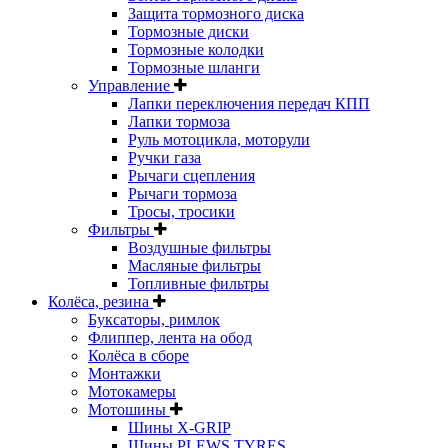
Защита тормозного диска
Тормозные диски
Тормозные колодки
Тормозные шланги
Управление
Лапки переключения передач КПП
Лапки тормоза
Руль мотоцикла, моторули
Ручки газа
Рычаги сцепления
Рычаги тормоза
Тросы, тросики
Фильтры
Воздушные фильтры
Масляные фильтры
Топливные фильтры
Колёса, резина
Буксаторы, римлок
Флиппер, лента на обод
Колёса в сборе
Монтажки
Мотокамеры
Мотошины
Шины X-GRIP
Шины PLEWS TYRES