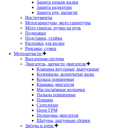
Защита перьев вилки
Защита радиатора
Защита рук, рычагов
Инструменты
Мотогарнитуры, мото гарнитуры
Мото грипсы, ручки на руль
Подножки
Подставки, стойки
Распорки для вилки
Рюкзаки, сумки
Мотозапчасти
Выхлопная система
Двигатель, запчасти двигателя
Клапаны впускные, выпускные
Коленвалы, коленчатые валы
Кольца поршневые
Крышки двигателя
Маслосъёмные колпачки
Пальцы поршневые
Поршни
Сцепление
Цепи ГРМ
Цилиндры двигателя
Шатуны, шатунные сборки
Звёзды и цепи