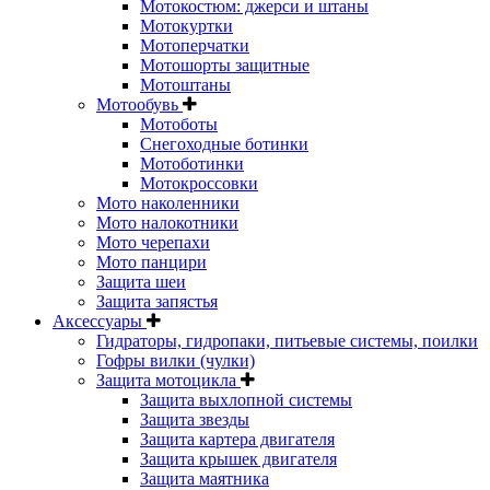
Мотокостюм: джерси и штаны
Мотокуртки
Мотоперчатки
Мотошорты защитные
Мотоштаны
Мотообувь
Мотоботы
Снегоходные ботинки
Мотоботинки
Мотокроссовки
Мото наколенники
Мото налокотники
Мото черепахи
Мото панцири
Защита шеи
Защита запястья
Аксессуары
Гидраторы, гидропаки, питьевые системы, поилки
Гофры вилки (чулки)
Защита мотоцикла
Защита выхлопной системы
Защита звезды
Защита картера двигателя
Защита крышек двигателя
Защита маятника