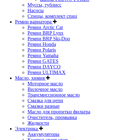
Муссы, тублисс
Насосы
Спицы, комплект спиц
Ремни вариатора
Ремни Arctic Cat
Ремни BRP Lynx
Ремни BRP Ski-Doo
Ремни Honda
Ремни Polaris
Ремни Yamaha
Ремни GATES
Ремни DAYCO
Ремни ULTIMAX
Масло, химия
Моторное масло
Вилочное масло
Трансмиссионное масло
Смазка для цепи
Смазки разные
Масло для пропитки фильтра
Очиститель, промывка
Жидкости
Электрика
Аккумуляторы
Кнопки старт стоп