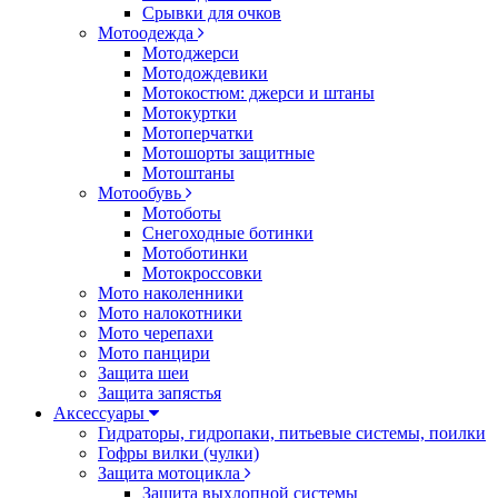
Срывки для очков
Мотоодежда
Мотоджерси
Мотодождевики
Мотокостюм: джерси и штаны
Мотокуртки
Мотоперчатки
Мотошорты защитные
Мотоштаны
Мотообувь
Мотоботы
Снегоходные ботинки
Мотоботинки
Мотокроссовки
Мото наколенники
Мото налокотники
Мото черепахи
Мото панцири
Защита шеи
Защита запястья
Аксессуары
Гидраторы, гидропаки, питьевые системы, поилки
Гофры вилки (чулки)
Защита мотоцикла
Защита выхлопной системы