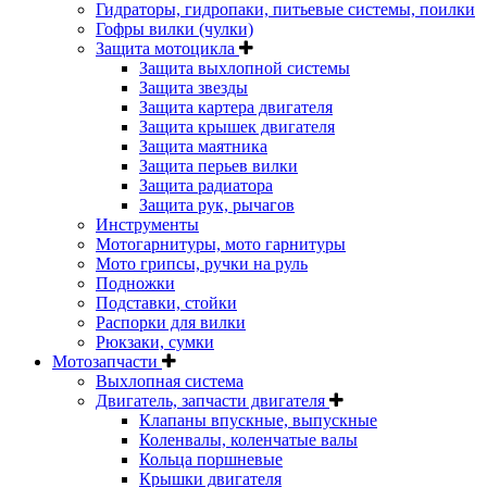
Гидраторы, гидропаки, питьевые системы, поилки
Гофры вилки (чулки)
Защита мотоцикла
Защита выхлопной системы
Защита звезды
Защита картера двигателя
Защита крышек двигателя
Защита маятника
Защита перьев вилки
Защита радиатора
Защита рук, рычагов
Инструменты
Мотогарнитуры, мото гарнитуры
Мото грипсы, ручки на руль
Подножки
Подставки, стойки
Распорки для вилки
Рюкзаки, сумки
Мотозапчасти
Выхлопная система
Двигатель, запчасти двигателя
Клапаны впускные, выпускные
Коленвалы, коленчатые валы
Кольца поршневые
Крышки двигателя