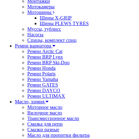
Монтажки
Мотокамеры
Мотошины
Шины X-GRIP
Шины PLEWS TYRES
Муссы, тублисс
Насосы
Спицы, комплект спиц
Ремни вариатора
Ремни Arctic Cat
Ремни BRP Lynx
Ремни BRP Ski-Doo
Ремни Honda
Ремни Polaris
Ремни Yamaha
Ремни GATES
Ремни DAYCO
Ремни ULTIMAX
Масло, химия
Моторное масло
Вилочное масло
Трансмиссионное масло
Смазка для цепи
Смазки разные
Масло для пропитки фильтра