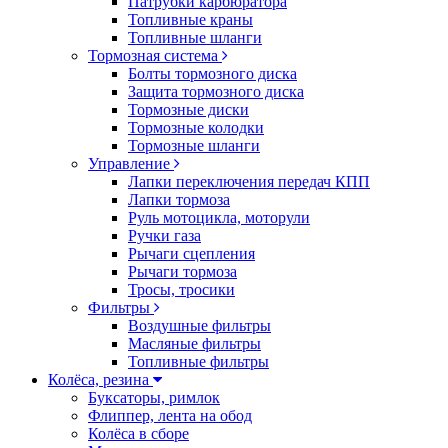
Патрубки карбюратора
Топливные краны
Топливные шланги
Тормозная система
Болты тормозного диска
Защита тормозного диска
Тормозные диски
Тормозные колодки
Тормозные шланги
Управление
Лапки переключения передач КПП
Лапки тормоза
Руль мотоцикла, моторули
Ручки газа
Рычаги сцепления
Рычаги тормоза
Тросы, тросики
Фильтры
Воздушные фильтры
Масляные фильтры
Топливные фильтры
Колёса, резина
Буксаторы, римлок
Флиппер, лента на обод
Колёса в сборе