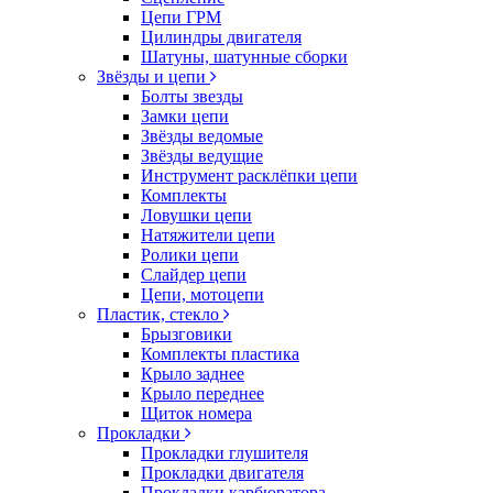
Цепи ГРМ
Цилиндры двигателя
Шатуны, шатунные сборки
Звёзды и цепи
Болты звезды
Замки цепи
Звёзды ведомые
Звёзды ведущие
Инструмент расклёпки цепи
Комплекты
Ловушки цепи
Натяжители цепи
Ролики цепи
Слайдер цепи
Цепи, мотоцепи
Пластик, стекло
Брызговики
Комплекты пластика
Крыло заднее
Крыло переднее
Щиток номера
Прокладки
Прокладки глушителя
Прокладки двигателя
Прокладки карбюратора