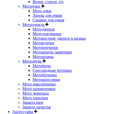
Визор, стекло, з/ч
Мотоочки
Мото очки
Линзы для очков
Срывки для очков
Мотоодежда
Мотоджерси
Мотодождевики
Мотокостюм: джерси и штаны
Мотокуртки
Мотоперчатки
Мотошорты защитные
Мотоштаны
Мотообувь
Мотоботы
Снегоходные ботинки
Мотоботинки
Мотокроссовки
Мото наколенники
Мото налокотники
Мото черепахи
Мото панцири
Защита шеи
Защита запястья
Аксессуары