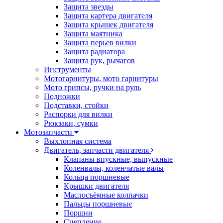
Защита звезды
Защита картера двигателя
Защита крышек двигателя
Защита маятника
Защита перьев вилки
Защита радиатора
Защита рук, рычагов
Инструменты
Мотогарнитуры, мото гарнитуры
Мото грипсы, ручки на руль
Подножки
Подставки, стойки
Распорки для вилки
Рюкзаки, сумки
Мотозапчасти
Выхлопная система
Двигатель, запчасти двигателя
Клапаны впускные, выпускные
Коленвалы, коленчатые валы
Кольца поршневые
Крышки двигателя
Маслосъёмные колпачки
Пальцы поршневые
Поршни
Сцепление