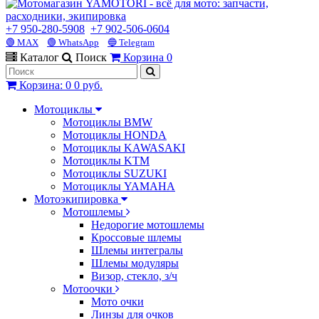
+7 950-280-5908
+7 902-506-0604
🟢 MAX
🟢 WhatsApp
🔵 Telegram
Каталог
Поиск
Корзина
0
Корзина
:
0
0 руб.
Мотоциклы
Мотоциклы BMW
Мотоциклы HONDA
Мотоциклы KAWASAKI
Мотоциклы KTM
Мотоциклы SUZUKI
Мотоциклы YAMAHA
Мотоэкипировка
Мотошлемы
Недорогие мотошлемы
Кроссовые шлемы
Шлемы интегралы
Шлемы модуляры
Визор, стекло, з/ч
Мотоочки
Мото очки
Линзы для очков