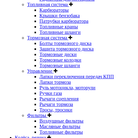
Топливная система
Карбюраторы
Крышки бензобака
Патрубки карбюратора
Топливные краны
Топливные шланги
Тормозная система
Болты тормозного диска
Защита тормозного диска
Тормозные диски
Тормозные колодки
Тормозные шланги
Управление
Лапки переключения передач КПП
Лапки тормоза
Руль мотоцикла, моторули
Ручки газа
Рычаги сцепления
Рычаги тормоза
Тросы, тросики
Фильтры
Воздушные фильтры
Масляные фильтры
Топливные фильтры
Колёса, резина