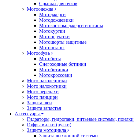
Срывки для очков
Мотоодежда
Мотоджерси
Мотодождевики
Мотокостюм: джерси и штаны
Мотокуртки
Мотоперчатки
Мотошорты защитные
Мотоштаны
Мотообувь
Мотоботы
Снегоходные ботинки
Мотоботинки
Мотокроссовки
Мото наколенники
Мото налокотники
Мото черепахи
Мото панцири
Защита шеи
Защита запястья
Аксессуары
Гидраторы, гидропаки, питьевые системы, поилки
Гофры вилки (чулки)
Защита мотоцикла
Защита выхлопной системы