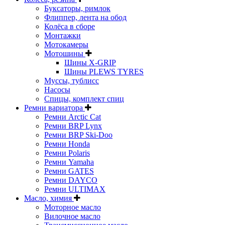
Буксаторы, римлок
Флиппер, лента на обод
Колёса в сборе
Монтажки
Мотокамеры
Мотошины
Шины X-GRIP
Шины PLEWS TYRES
Муссы, тублисс
Насосы
Спицы, комплект спиц
Ремни вариатора
Ремни Arctic Cat
Ремни BRP Lynx
Ремни BRP Ski-Doo
Ремни Honda
Ремни Polaris
Ремни Yamaha
Ремни GATES
Ремни DAYCO
Ремни ULTIMAX
Масло, химия
Моторное масло
Вилочное масло