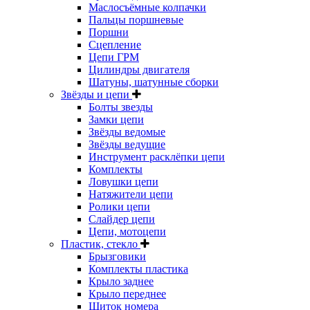
Маслосъёмные колпачки
Пальцы поршневые
Поршни
Сцепление
Цепи ГРМ
Цилиндры двигателя
Шатуны, шатунные сборки
Звёзды и цепи
Болты звезды
Замки цепи
Звёзды ведомые
Звёзды ведущие
Инструмент расклёпки цепи
Комплекты
Ловушки цепи
Натяжители цепи
Ролики цепи
Слайдер цепи
Цепи, мотоцепи
Пластик, стекло
Брызговики
Комплекты пластика
Крыло заднее
Крыло переднее
Щиток номера