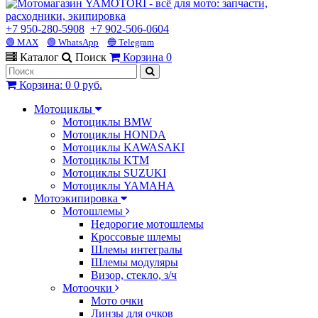
+7 950-280-5908
+7 902-506-0604
🟢 MAX
🟢 WhatsApp
🔵 Telegram
Каталог
Поиск
Корзина
0
Корзина
:
0
0 руб.
Мотоциклы
Мотоциклы BMW
Мотоциклы HONDA
Мотоциклы KAWASAKI
Мотоциклы KTM
Мотоциклы SUZUKI
Мотоциклы YAMAHA
Мотоэкипировка
Мотошлемы
Недорогие мотошлемы
Кроссовые шлемы
Шлемы интегралы
Шлемы модуляры
Визор, стекло, з/ч
Мотоочки
Мото очки
Линзы для очков