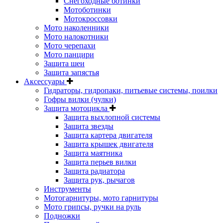
Снегоходные ботинки
Мотоботинки
Мотокроссовки
Мото наколенники
Мото налокотники
Мото черепахи
Мото панцири
Защита шеи
Защита запястья
Аксессуары
Гидраторы, гидропаки, питьевые системы, поилки
Гофры вилки (чулки)
Защита мотоцикла
Защита выхлопной системы
Защита звезды
Защита картера двигателя
Защита крышек двигателя
Защита маятника
Защита перьев вилки
Защита радиатора
Защита рук, рычагов
Инструменты
Мотогарнитуры, мото гарнитуры
Мото грипсы, ручки на руль
Подножки