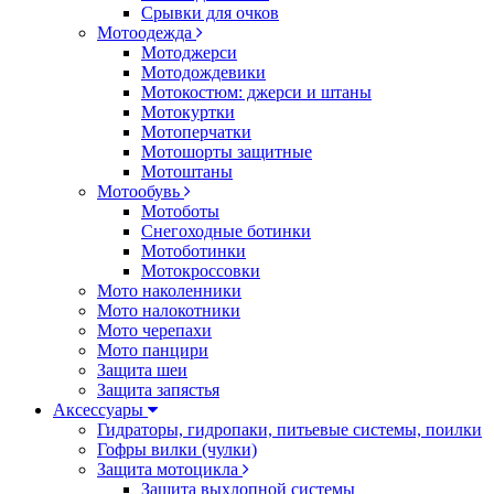
Срывки для очков
Мотоодежда
Мотоджерси
Мотодождевики
Мотокостюм: джерси и штаны
Мотокуртки
Мотоперчатки
Мотошорты защитные
Мотоштаны
Мотообувь
Мотоботы
Снегоходные ботинки
Мотоботинки
Мотокроссовки
Мото наколенники
Мото налокотники
Мото черепахи
Мото панцири
Защита шеи
Защита запястья
Аксессуары
Гидраторы, гидропаки, питьевые системы, поилки
Гофры вилки (чулки)
Защита мотоцикла
Защита выхлопной системы