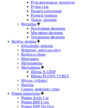
Руль мотоцикла, моторули
Ручки газа
Рычаги сцепления
Рычаги тормоза
Тросы, тросики
Фильтры
Воздушные фильтры
Масляные фильтры
Топливные фильтры
Колёса, резина
Буксаторы, римлок
Флиппер, лента на обод
Колёса в сборе
Монтажки
Мотокамеры
Мотошины
Шины X-GRIP
Шины PLEWS TYRES
Муссы, тублисс
Насосы
Спицы, комплект спиц
Ремни вариатора
Ремни Arctic Cat
Ремни BRP Lynx
Ремни BRP Ski-Doo