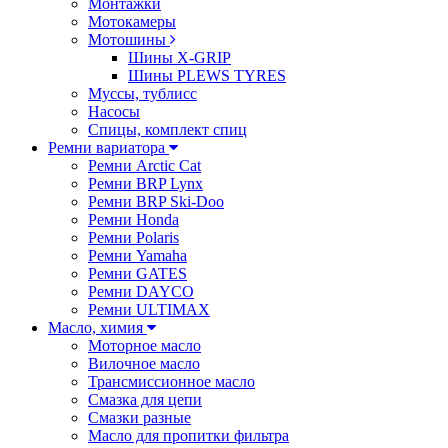
Монтажки
Мотокамеры
Мотошины
Шины X-GRIP
Шины PLEWS TYRES
Муссы, тублисс
Насосы
Спицы, комплект спиц
Ремни вариатора
Ремни Arctic Cat
Ремни BRP Lynx
Ремни BRP Ski-Doo
Ремни Honda
Ремни Polaris
Ремни Yamaha
Ремни GATES
Ремни DAYCO
Ремни ULTIMAX
Масло, химия
Моторное масло
Вилочное масло
Трансмиссионное масло
Смазка для цепи
Смазки разные
Масло для пропитки фильтра