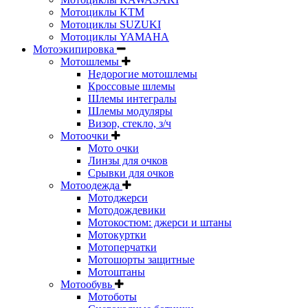
Мотоциклы KTM
Мотоциклы SUZUKI
Мотоциклы YAMAHA
Мотоэкипировка
Мотошлемы
Недорогие мотошлемы
Кроссовые шлемы
Шлемы интегралы
Шлемы модуляры
Визор, стекло, з/ч
Мотоочки
Мото очки
Линзы для очков
Срывки для очков
Мотоодежда
Мотоджерси
Мотодождевики
Мотокостюм: джерси и штаны
Мотокуртки
Мотоперчатки
Мотошорты защитные
Мотоштаны
Мотообувь
Мотоботы