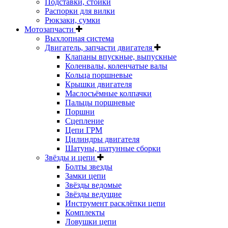
Подставки, стойки
Распорки для вилки
Рюкзаки, сумки
Мотозапчасти
Выхлопная система
Двигатель, запчасти двигателя
Клапаны впускные, выпускные
Коленвалы, коленчатые валы
Кольца поршневые
Крышки двигателя
Маслосъёмные колпачки
Пальцы поршневые
Поршни
Сцепление
Цепи ГРМ
Цилиндры двигателя
Шатуны, шатунные сборки
Звёзды и цепи
Болты звезды
Замки цепи
Звёзды ведомые
Звёзды ведущие
Инструмент расклёпки цепи
Комплекты
Ловушки цепи