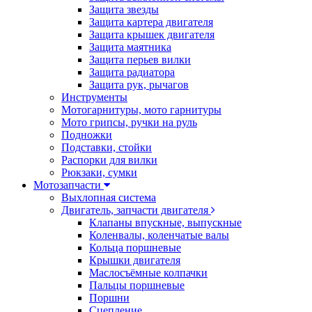
Защита звезды
Защита картера двигателя
Защита крышек двигателя
Защита маятника
Защита перьев вилки
Защита радиатора
Защита рук, рычагов
Инструменты
Мотогарнитуры, мото гарнитуры
Мото грипсы, ручки на руль
Подножки
Подставки, стойки
Распорки для вилки
Рюкзаки, сумки
Мотозапчасти
Выхлопная система
Двигатель, запчасти двигателя
Клапаны впускные, выпускные
Коленвалы, коленчатые валы
Кольца поршневые
Крышки двигателя
Маслосъёмные колпачки
Пальцы поршневые
Поршни
Сцепление