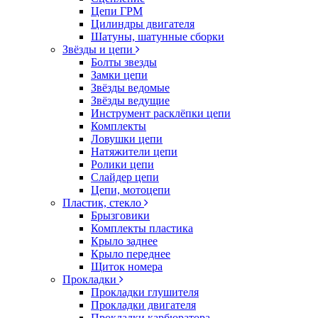
Цепи ГРМ
Цилиндры двигателя
Шатуны, шатунные сборки
Звёзды и цепи
Болты звезды
Замки цепи
Звёзды ведомые
Звёзды ведущие
Инструмент расклёпки цепи
Комплекты
Ловушки цепи
Натяжители цепи
Ролики цепи
Слайдер цепи
Цепи, мотоцепи
Пластик, стекло
Брызговики
Комплекты пластика
Крыло заднее
Крыло переднее
Щиток номера
Прокладки
Прокладки глушителя
Прокладки двигателя
Прокладки карбюратора