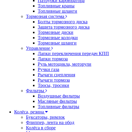
Патрубки карбюратора
Топливные краны
Топливные шланги
Тормозная система
Болты тормозного диска
Защита тормозного диска
Тормозные диски
Тормозные колодки
Тормозные шланги
Управление
Лапки переключения передач КПП
Лапки тормоза
Руль мотоцикла, моторули
Ручки газа
Рычаги сцепления
Рычаги тормоза
Тросы, тросики
Фильтры
Воздушные фильтры
Масляные фильтры
Топливные фильтры
Колёса, резина
Буксаторы, римлок
Флиппер, лента на обод
Колёса в сборе