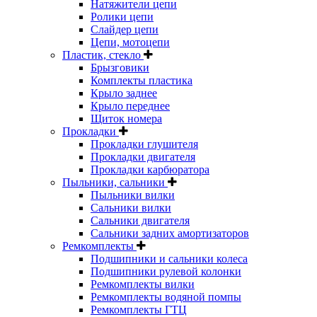
Натяжители цепи
Ролики цепи
Слайдер цепи
Цепи, мотоцепи
Пластик, стекло
Брызговики
Комплекты пластика
Крыло заднее
Крыло переднее
Щиток номера
Прокладки
Прокладки глушителя
Прокладки двигателя
Прокладки карбюратора
Пыльники, сальники
Пыльники вилки
Сальники вилки
Сальники двигателя
Сальники задних амортизаторов
Ремкомплекты
Подшипники и сальники колеса
Подшипники рулевой колонки
Ремкомплекты вилки
Ремкомплекты водяной помпы
Ремкомплекты ГТЦ