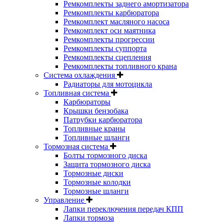
Ремкомплекты заднего амортизатора
Ремкомплекты карбюратора
Ремкомплект масляного насоса
Ремкомплект оси маятника
Ремкомплекты прогрессии
Ремкомплекты суппорта
Ремкомплекты сцепления
Ремкомплекты топливного крана
Система охлаждения
Радиаторы для мотоцикла
Топливная система
Карбюраторы
Крышки бензобака
Патрубки карбюратора
Топливные краны
Топливные шланги
Тормозная система
Болты тормозного диска
Защита тормозного диска
Тормозные диски
Тормозные колодки
Тормозные шланги
Управление
Лапки переключения передач КПП
Лапки тормоза