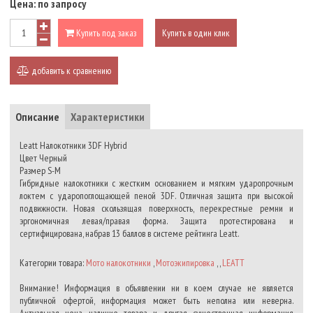
Цена:
по запросу
Купить под заказ
Купить в один клик
добавить к сравнению
Описание
Характеристики
Leatt Налокотники 3DF Hybrid
Цвет Черный
Размер S-M
Гибридные налокотники с жестким основанием и мягким ударопрочным
локтем с ударопоглощающей пеной 3DF. Отличная защита при высокой
подвижности. Новая скользящая поверхность, перекрестные ремни и
эргономичная левая/правая форма. Защита протестирована и
сертифицирована, набрав 13 баллов в системе рейтинга Leatt.
Категории товара:
Мото налокотники
,
Мотоэкипировка
, ,
LEATT
Внимание! Информация в объявлении ни в коем случае не является
публичной офертой, информация может быть неполна или неверна.