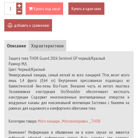
Купить под заказ
Купить в один клик
добавить к сравнению
Описание
Характеристики
Защита тела THOR Guard 2016 Sentinel GP черный/Красный
Размер: M/L
Цвет: Черный/Красный
Универсальный панцирь, самый легкий из всех панцирей Thor, весит всего
лишь 1,4 фунта (0,64 кг) Внутренняя прессованная подкладка из
баллистической био-пены Bio-Foam; Внешняя часть из литого пластика
Эксклюзивная конструкция UniShoulder обеспечивает жесткость
конструкции Содержит многочисленные вентиляционные отверстия и
воздушные каналы для максимальной вентиляции Застежки с баклями на
роликах для надежного и комфортного облегания тела
Категории товара:
Мото панцири
,
Мотоэкипировка
, ,
THOR
Внимание! Информация в объявлении ни в коем случае не является
публичной офертой, информация может быть неполна или неверна.