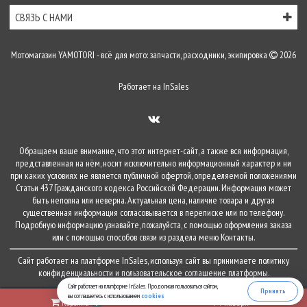
СВЯЗЬ С НАМИ
Мотомагазин YAMOTORI - всё для мото: запчасти, расходники, экипировка
2026
Работает на
InSales
Обращаем ваше внимание, что этот интернет-сайт, а также вся информация,
представленная на нём, носит исключительно информационный характер и ни
при каких условиях не является публичной офертой, определяемой положениями
Статьи 437 Гражданского кодекса Российской Федерации. Информация может
быть неполна или неверна. Актуальная цена, наличие товара и другая
существенная информация согласовывается в переписке или по телефону.
Подробную информацию узнавайте, пожалуйста, с помощью оформления заказа
или с помощью способов связи из раздела меню
Контакты
.
Сайт работает на платформе
InSales
, используя сайт вы принимаете
политику
конфиденциальности
и
пользовательское соглашение
платформы.
Сайт работает на платформе InSales. Продолжая пользоваться сайтом,
Принять
вы соглашаетесь с использованием
cookies
Корзина
наверх
0