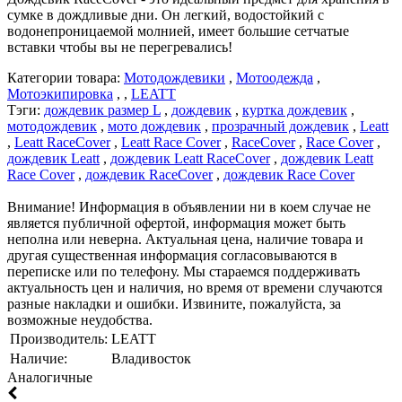
сумке в дождливые дни. Он легкий, водостойкий с
водонепроницаемой молнией, имеет большие сетчатые
вставки чтобы вы не перегревались!
Категории товара:
Мотодождевики
,
Мотоодежда
,
Мотоэкипировка
, ,
LEATT
Тэги:
дождевик размер L
,
дождевик
,
куртка дождевик
,
мотодождевик
,
мото дождевик
,
прозрачный дождевик
,
Leatt
,
Leatt RaceCover
,
Leatt Race Cover
,
RaceCover
,
Race Cover
,
дождевик Leatt
,
дождевик Leatt RaceCover
,
дождевик Leatt
Race Cover
,
дождевик RaceCover
,
дождевик Race Cover
Внимание! Информация в объявлении ни в коем случае не
является публичной офертой, информация может быть
неполна или неверна. Актуальная цена, наличие товара и
другая существенная информация согласовываются в
переписке или по телефону. Мы стараемся поддерживать
актуальность цен и наличия, но время от времени случаются
разные накладки и ошибки. Извините, пожалуйста, за
возможные неудобства.
Производитель:
LEATT
Наличие:
Владивосток
Аналогичные