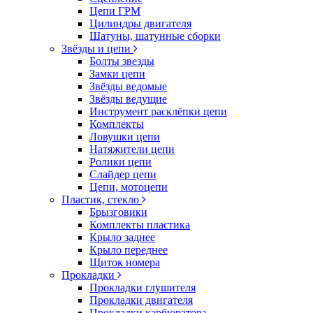
Цепи ГРМ
Цилиндры двигателя
Шатуны, шатунные сборки
Звёзды и цепи
Болты звезды
Замки цепи
Звёзды ведомые
Звёзды ведущие
Инструмент расклёпки цепи
Комплекты
Ловушки цепи
Натяжители цепи
Ролики цепи
Слайдер цепи
Цепи, мотоцепи
Пластик, стекло
Брызговики
Комплекты пластика
Крыло заднее
Крыло переднее
Щиток номера
Прокладки
Прокладки глушителя
Прокладки двигателя
Прокладки карбюратора