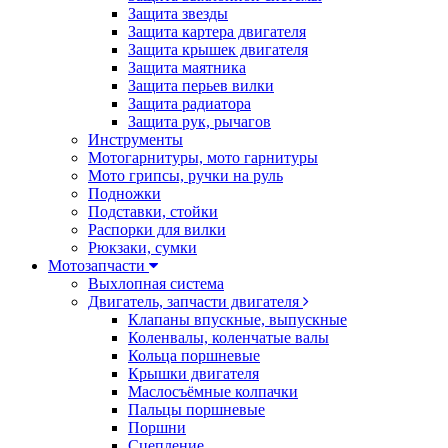
Защита звезды
Защита картера двигателя
Защита крышек двигателя
Защита маятника
Защита перьев вилки
Защита радиатора
Защита рук, рычагов
Инструменты
Мотогарнитуры, мото гарнитуры
Мото грипсы, ручки на руль
Подножки
Подставки, стойки
Распорки для вилки
Рюкзаки, сумки
Мотозапчасти
Выхлопная система
Двигатель, запчасти двигателя
Клапаны впускные, выпускные
Коленвалы, коленчатые валы
Кольца поршневые
Крышки двигателя
Маслосъёмные колпачки
Пальцы поршневые
Поршни
Сцепление