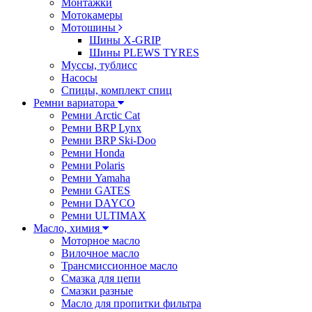
Монтажки
Мотокамеры
Мотошины
Шины X-GRIP
Шины PLEWS TYRES
Муссы, тублисс
Насосы
Спицы, комплект спиц
Ремни вариатора
Ремни Arctic Cat
Ремни BRP Lynx
Ремни BRP Ski-Doo
Ремни Honda
Ремни Polaris
Ремни Yamaha
Ремни GATES
Ремни DAYCO
Ремни ULTIMAX
Масло, химия
Моторное масло
Вилочное масло
Трансмиссионное масло
Смазка для цепи
Смазки разные
Масло для пропитки фильтра