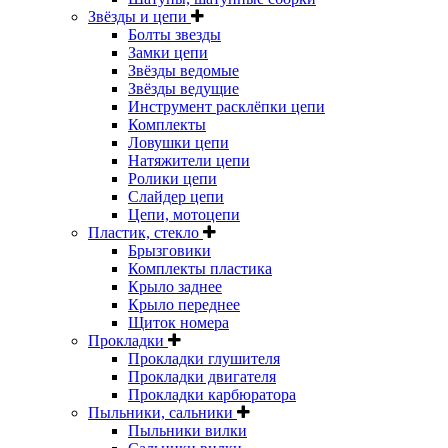
Звёзды и цепи
Болты звезды
Замки цепи
Звёзды ведомые
Звёзды ведущие
Инструмент расклёпки цепи
Комплекты
Ловушки цепи
Натяжители цепи
Ролики цепи
Слайдер цепи
Цепи, мотоцепи
Пластик, стекло
Брызговики
Комплекты пластика
Крыло заднее
Крыло переднее
Щиток номера
Прокладки
Прокладки глушителя
Прокладки двигателя
Прокладки карбюратора
Пыльники, сальники
Пыльники вилки