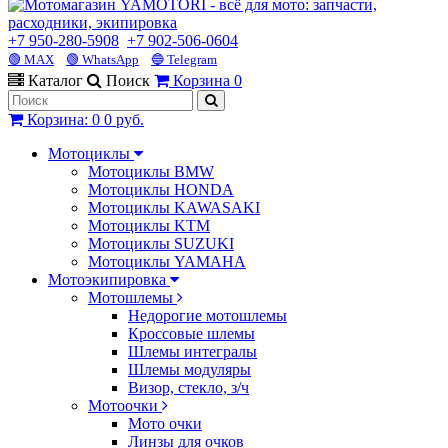
+7 950-280-5908
+7 902-506-0604
🟢 MAX
🟢 WhatsApp
🔵 Telegram
Каталог
Поиск
Корзина
0
Корзина
:
0
0 руб.
Мотоциклы
Мотоциклы BMW
Мотоциклы HONDA
Мотоциклы KAWASAKI
Мотоциклы KTM
Мотоциклы SUZUKI
Мотоциклы YAMAHA
Мотоэкипировка
Мотошлемы
Недорогие мотошлемы
Кроссовые шлемы
Шлемы интегралы
Шлемы модуляры
Визор, стекло, з/ч
Мотоочки
Мото очки
Линзы для очков