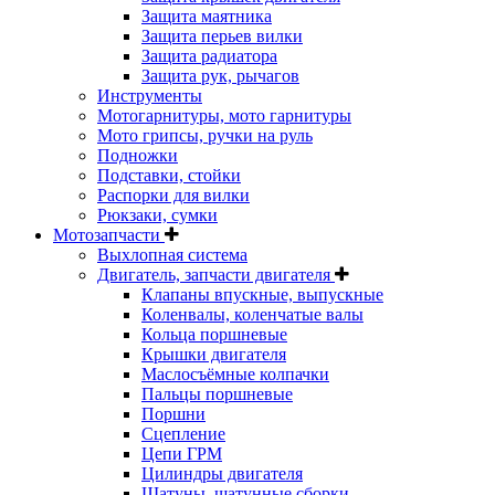
Защита маятника
Защита перьев вилки
Защита радиатора
Защита рук, рычагов
Инструменты
Мотогарнитуры, мото гарнитуры
Мото грипсы, ручки на руль
Подножки
Подставки, стойки
Распорки для вилки
Рюкзаки, сумки
Мотозапчасти
Выхлопная система
Двигатель, запчасти двигателя
Клапаны впускные, выпускные
Коленвалы, коленчатые валы
Кольца поршневые
Крышки двигателя
Маслосъёмные колпачки
Пальцы поршневые
Поршни
Сцепление
Цепи ГРМ
Цилиндры двигателя
Шатуны, шатунные сборки