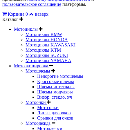
пользовательское соглашение
платформы.
Корзина
0
наверх
Каталог
Мотоциклы
Мотоциклы BMW
Мотоциклы HONDA
Мотоциклы KAWASAKI
Мотоциклы KTM
Мотоциклы SUZUKI
Мотоциклы YAMAHA
Мотоэкипировка
Мотошлемы
Недорогие мотошлемы
Кроссовые шлемы
Шлемы интегралы
Шлемы модуляры
Визор, стекло, з/ч
Мотоочки
Мото очки
Линзы для очков
Срывки для очков
Мотоодежда
Мотоджерси