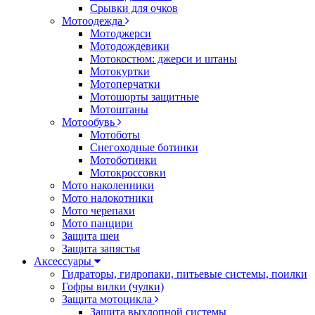
Срывки для очков
Мотоодежда
Мотоджерси
Мотодождевики
Мотокостюм: джерси и штаны
Мотокуртки
Мотоперчатки
Мотошорты защитные
Мотоштаны
Мотообувь
Мотоботы
Снегоходные ботинки
Мотоботинки
Мотокроссовки
Мото наколенники
Мото налокотники
Мото черепахи
Мото панцири
Защита шеи
Защита запястья
Аксессуары
Гидраторы, гидропаки, питьевые системы, поилки
Гофры вилки (чулки)
Защита мотоцикла
Защита выхлопной системы