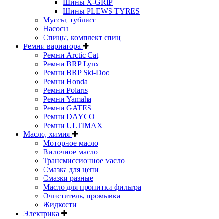
Шины X-GRIP
Шины PLEWS TYRES
Муссы, тублисс
Насосы
Спицы, комплект спиц
Ремни вариатора
Ремни Arctic Cat
Ремни BRP Lynx
Ремни BRP Ski-Doo
Ремни Honda
Ремни Polaris
Ремни Yamaha
Ремни GATES
Ремни DAYCO
Ремни ULTIMAX
Масло, химия
Моторное масло
Вилочное масло
Трансмиссионное масло
Смазка для цепи
Смазки разные
Масло для пропитки фильтра
Очиститель, промывка
Жидкости
Электрика