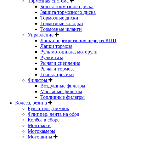
Тормозная система
Болты тормозного диска
Защита тормозного диска
Тормозные диски
Тормозные колодки
Тормозные шланги
Управление
Лапки переключения передач КПП
Лапки тормоза
Руль мотоцикла, моторули
Ручки газа
Рычаги сцепления
Рычаги тормоза
Тросы, тросики
Фильтры
Воздушные фильтры
Масляные фильтры
Топливные фильтры
Колёса, резина
Буксаторы, римлок
Флиппер, лента на обод
Колёса в сборе
Монтажки
Мотокамеры
Мотошины