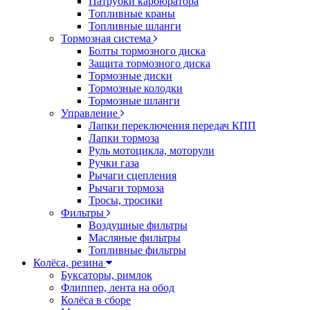
Патрубки карбюратора
Топливные краны
Топливные шланги
Тормозная система
Болты тормозного диска
Защита тормозного диска
Тормозные диски
Тормозные колодки
Тормозные шланги
Управление
Лапки переключения передач КПП
Лапки тормоза
Руль мотоцикла, моторули
Ручки газа
Рычаги сцепления
Рычаги тормоза
Тросы, тросики
Фильтры
Воздушные фильтры
Масляные фильтры
Топливные фильтры
Колёса, резина
Буксаторы, римлок
Флиппер, лента на обод
Колёса в сборе