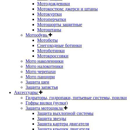
Мотодождевики
Мотокостюм: джерси и штаны
Мотокуртки
Мотоперчатки
Мотошорты защитные
Мотоштаны
Мотообувь
Мотоботы
Снегоходные ботинки
Мотоботинки
Мотокроссовки
Мото наколенники
Мото налокотники
Мото черепахи
Мото панцири
Защита шеи
Защита запястья
Аксессуары
Гидраторы, гидропаки, питьевые системы, поилки
Гофры вилки (чулки)
Защита мотоцикла
Защита выхлопной системы
Защита звезды
Защита картера двигателя
Защита крышек двигателя