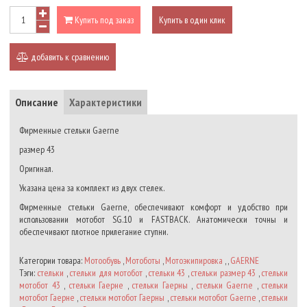
Купить под заказ
Купить в один клик
добавить к сравнению
Описание
Характеристики
Фирменные стельки Gaerne
размер 43
Оригинал.
Указана цена за комплект из двух стелек.
Фирменные стельки Gaerne, обеспечивают комфорт и удобство при
использовании мотобот SG.10 и FASTBACK. Анатомически точны и
обеспечивают плотное прилегание ступни.
Категории товара:
Мотообувь
,
Мотоботы
,
Мотоэкипировка
, ,
GAERNE
Тэги:
стельки
,
стельки для мотобот
,
стельки 43
,
стельки размер 43
,
стельки
мотобот 43
,
стельки Гаерне
,
стельки Гаерны
,
стельки Gaerne
,
стельки
мотобот Гаерне
,
стельки мотобот Гаерны
,
стельки мотобот Gaerne
,
стельки