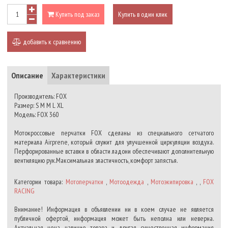
Купить под заказ
Купить в один клик
добавить к сравнению
Описание
Характеристики
Производитель: FOX
Размер: S М M L XL
Модель: FOX 360
Мотокроссовые перчатки FOX сделаны из специального сетчатого
материала Airprene, который служит для улучшенной циркуляции воздуха.
Перфорированные вставки в области ладони обеспечивают дополнительную
вентиляцию рук.Максимальная эластичность, комфорт запястья.
Категории товара:
Мотоперчатки
,
Мотоодежда
,
Мотоэкипировка
, ,
FOX
RACING
Внимание! Информация в объявлении ни в коем случае не является
публичной офертой, информация может быть неполна или неверна.
Актуальная цена, наличие товара и другая существенная информация