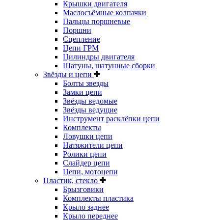
Крышки двигателя
Маслосъёмные колпачки
Пальцы поршневые
Поршни
Сцепление
Цепи ГРМ
Цилиндры двигателя
Шатуны, шатунные сборки
Звёзды и цепи
Болты звезды
Замки цепи
Звёзды ведомые
Звёзды ведущие
Инструмент расклёпки цепи
Комплекты
Ловушки цепи
Натяжители цепи
Ролики цепи
Слайдер цепи
Цепи, мотоцепи
Пластик, стекло
Брызговики
Комплекты пластика
Крыло заднее
Крыло переднее