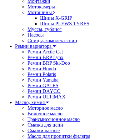
Монтажки
Мотокамеры
Мотошины
Шины X-GRIP
Шины PLEWS TYRES
Муссы, тублисс
Насосы
Спицы, комплект спиц
Ремни вариатора
Ремни Arctic Cat
Ремни BRP Lynx
Ремни BRP Ski-Doo
Ремни Honda
Ремни Polaris
Ремни Yamaha
Ремни GATES
Ремни DAYCO
Ремни ULTIMAX
Масло, химия
Моторное масло
Вилочное масло
Трансмиссионное масло
Смазка для цепи
Смазки разные
Масло для пропитки фильтра