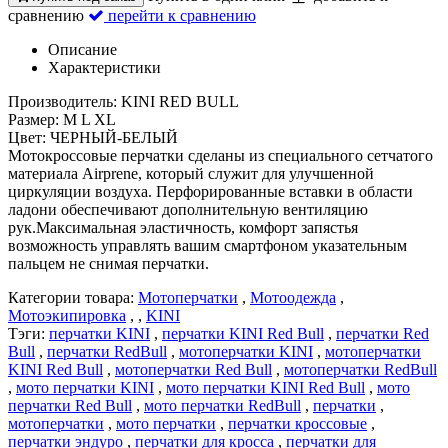
сравнению
перейти к сравнению
Описание
Характеристики
Производитель: KINI RED BULL
Размер: M L XL
Цвет: ЧЕРНЫЙ-БЕЛЫЙ
Мотокроссовые перчатки сделаны из специального сетчатого
материала Airprene, который служит для улучшенной
циркуляции воздуха. Перфорированные вставки в области
ладони обеспечивают дополнительную вентиляцию
рук.Максимальная эластичность, комфорт запястья
возможность управлять вашим смартфоном указательным
пальцем не снимая перчатки.
Категории товара:
Мотоперчатки
,
Мотоодежда
,
Мотоэкипировка
, ,
KINI
Тэги:
перчатки KINI
,
перчатки KINI Red Bull
,
перчатки Red
Bull
,
перчатки RedBull
,
мотоперчатки KINI
,
мотоперчатки
KINI Red Bull
,
мотоперчатки Red Bull
,
мотоперчатки RedBull
,
мото перчатки KINI
,
мото перчатки KINI Red Bull
,
мото
перчатки Red Bull
,
мото перчатки RedBull
,
перчатки
,
мотоперчатки
,
мото перчатки
,
перчатки кроссовые
,
перчатки эндуро
,
перчатки для кросса
,
перчатки для