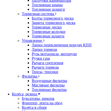
Патрубки карбюратора
Топливные краны
Топливные шланги
Тормозная система
Болты тормозного диска
Защита тормозного диска
Тормозные диски
Тормозные колодки
Тормозные шланги
Управление
Лапки переключения передач КПП
Лапки тормоза
Руль мотоцикла, моторули
Ручки газа
Рычаги сцепления
Рычаги тормоза
Тросы, тросики
Фильтры
Воздушные фильтры
Масляные фильтры
Топливные фильтры
Колёса, резина
Буксаторы, римлок
Флиппер, лента на обод
Колёса в сборе