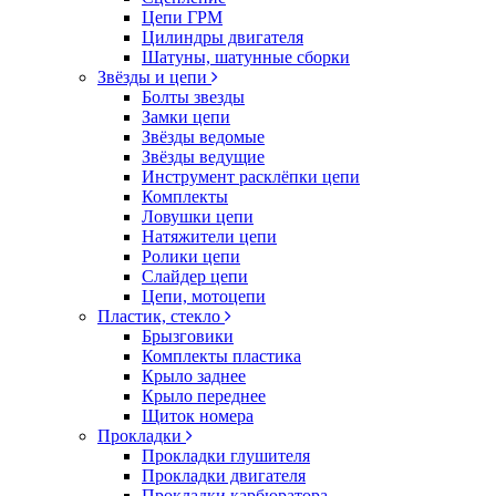
Цепи ГРМ
Цилиндры двигателя
Шатуны, шатунные сборки
Звёзды и цепи
Болты звезды
Замки цепи
Звёзды ведомые
Звёзды ведущие
Инструмент расклёпки цепи
Комплекты
Ловушки цепи
Натяжители цепи
Ролики цепи
Слайдер цепи
Цепи, мотоцепи
Пластик, стекло
Брызговики
Комплекты пластика
Крыло заднее
Крыло переднее
Щиток номера
Прокладки
Прокладки глушителя
Прокладки двигателя
Прокладки карбюратора