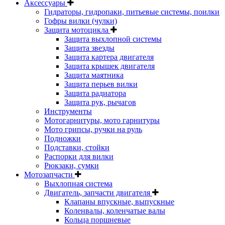
Аксессуары
Гидраторы, гидропаки, питьевые системы, поилки
Гофры вилки (чулки)
Защита мотоцикла
Защита выхлопной системы
Защита звезды
Защита картера двигателя
Защита крышек двигателя
Защита маятника
Защита перьев вилки
Защита радиатора
Защита рук, рычагов
Инструменты
Мотогарнитуры, мото гарнитуры
Мото грипсы, ручки на руль
Подножки
Подставки, стойки
Распорки для вилки
Рюкзаки, сумки
Мотозапчасти
Выхлопная система
Двигатель, запчасти двигателя
Клапаны впускные, выпускные
Коленвалы, коленчатые валы
Кольца поршневые