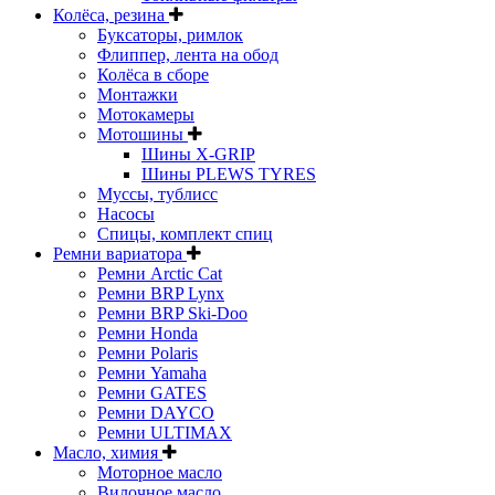
Колёса, резина
Буксаторы, римлок
Флиппер, лента на обод
Колёса в сборе
Монтажки
Мотокамеры
Мотошины
Шины X-GRIP
Шины PLEWS TYRES
Муссы, тублисс
Насосы
Спицы, комплект спиц
Ремни вариатора
Ремни Arctic Cat
Ремни BRP Lynx
Ремни BRP Ski-Doo
Ремни Honda
Ремни Polaris
Ремни Yamaha
Ремни GATES
Ремни DAYCO
Ремни ULTIMAX
Масло, химия
Моторное масло
Вилочное масло