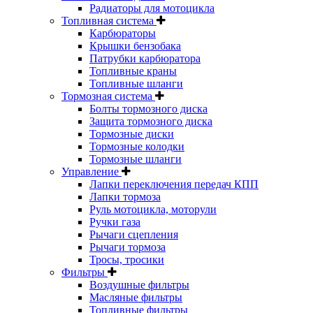
Радиаторы для мотоцикла
Топливная система
Карбюраторы
Крышки бензобака
Патрубки карбюратора
Топливные краны
Топливные шланги
Тормозная система
Болты тормозного диска
Защита тормозного диска
Тормозные диски
Тормозные колодки
Тормозные шланги
Управление
Лапки переключения передач КПП
Лапки тормоза
Руль мотоцикла, моторули
Ручки газа
Рычаги сцепления
Рычаги тормоза
Тросы, тросики
Фильтры
Воздушные фильтры
Масляные фильтры
Топливные фильтры