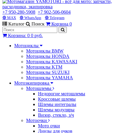
+7 950-280-5908
+7 902-506-0604
🟢 MAX
🟢 WhatsApp
🔵 Telegram
Каталог
Поиск
Корзина
0
Корзина
:
0
0 руб.
Мотоциклы
Мотоциклы BMW
Мотоциклы HONDA
Мотоциклы KAWASAKI
Мотоциклы KTM
Мотоциклы SUZUKI
Мотоциклы YAMAHA
Мотоэкипировка
Мотошлемы
Недорогие мотошлемы
Кроссовые шлемы
Шлемы интегралы
Шлемы модуляры
Визор, стекло, з/ч
Мотоочки
Мото очки
Линзы для очков