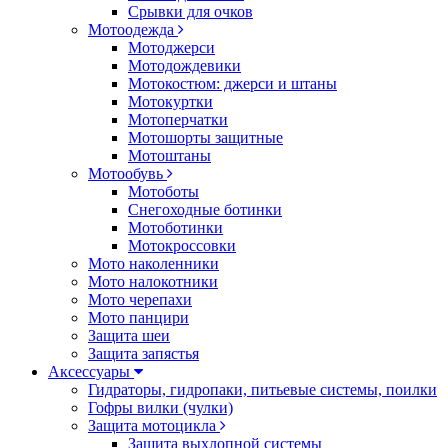
Срывки для очков
Мотоодежда
Мотоджерси
Мотодождевики
Мотокостюм: джерси и штаны
Мотокуртки
Мотоперчатки
Мотошорты защитные
Мотоштаны
Мотообувь
Мотоботы
Снегоходные ботинки
Мотоботинки
Мотокроссовки
Мото наколенники
Мото налокотники
Мото черепахи
Мото панцири
Защита шеи
Защита запястья
Аксессуары
Гидраторы, гидропаки, питьевые системы, поилки
Гофры вилки (чулки)
Защита мотоцикла
Защита выхлопной системы