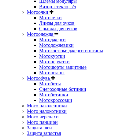
Шлемы модуляры
Визор, стекло, з/ч
Мотоочки
Мото очки
Линзы для очков
Срывки для очков
Мотоодежда
Мотоджерси
Мотодождевики
Мотокостюм: джерси и штаны
Мотокуртки
Мотоперчатки
Мотошорты защитные
Мотоштаны
Мотообувь
Мотоботы
Снегоходные ботинки
Мотоботинки
Мотокроссовки
Мото наколенники
Мото налокотники
Мото черепахи
Мото панцири
Защита шеи
Защита запястья