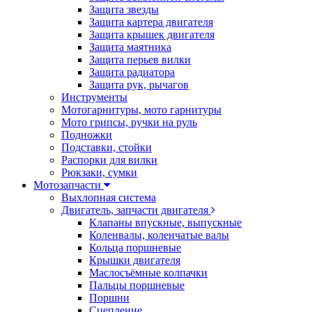
Защита звезды
Защита картера двигателя
Защита крышек двигателя
Защита маятника
Защита перьев вилки
Защита радиатора
Защита рук, рычагов
Инструменты
Мотогарнитуры, мото гарнитуры
Мото грипсы, ручки на руль
Подножки
Подставки, стойки
Распорки для вилки
Рюкзаки, сумки
Мотозапчасти
Выхлопная система
Двигатель, запчасти двигателя
Клапаны впускные, выпускные
Коленвалы, коленчатые валы
Кольца поршневые
Крышки двигателя
Маслосъёмные колпачки
Пальцы поршневые
Поршни
Сцепление