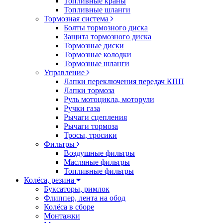
Топливные краны
Топливные шланги
Тормозная система
Болты тормозного диска
Защита тормозного диска
Тормозные диски
Тормозные колодки
Тормозные шланги
Управление
Лапки переключения передач КПП
Лапки тормоза
Руль мотоцикла, моторули
Ручки газа
Рычаги сцепления
Рычаги тормоза
Тросы, тросики
Фильтры
Воздушные фильтры
Масляные фильтры
Топливные фильтры
Колёса, резина
Буксаторы, римлок
Флиппер, лента на обод
Колёса в сборе
Монтажки