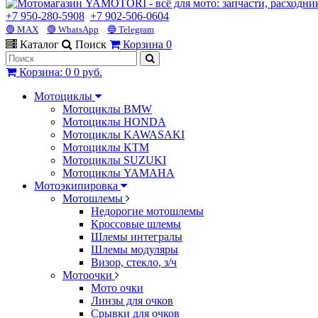
+7 950-280-5908
+7 902-506-0604
🟢 MAX
🟢 WhatsApp
🔵 Telegram
Каталог
Поиск
Корзина
0
Корзина
:
0
0 руб.
Мотоциклы
Мотоциклы BMW
Мотоциклы HONDA
Мотоциклы KAWASAKI
Мотоциклы KTM
Мотоциклы SUZUKI
Мотоциклы YAMAHA
Мотоэкипировка
Мотошлемы
Недорогие мотошлемы
Кроссовые шлемы
Шлемы интегралы
Шлемы модуляры
Визор, стекло, з/ч
Мотоочки
Мото очки
Линзы для очков
Срывки для очков