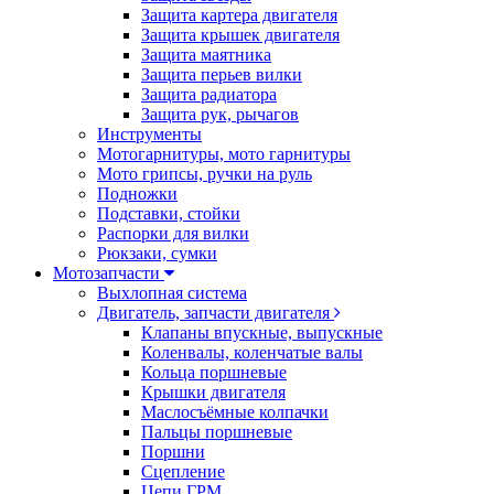
Защита картера двигателя
Защита крышек двигателя
Защита маятника
Защита перьев вилки
Защита радиатора
Защита рук, рычагов
Инструменты
Мотогарнитуры, мото гарнитуры
Мото грипсы, ручки на руль
Подножки
Подставки, стойки
Распорки для вилки
Рюкзаки, сумки
Мотозапчасти
Выхлопная система
Двигатель, запчасти двигателя
Клапаны впускные, выпускные
Коленвалы, коленчатые валы
Кольца поршневые
Крышки двигателя
Маслосъёмные колпачки
Пальцы поршневые
Поршни
Сцепление
Цепи ГРМ