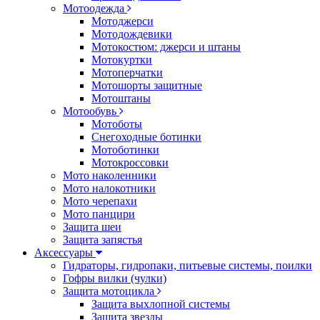
Мотоодежда
Мотоджерси
Мотодождевики
Мотокостюм: джерси и штаны
Мотокуртки
Мотоперчатки
Мотошорты защитные
Мотоштаны
Мотообувь
Мотоботы
Снегоходные ботинки
Мотоботинки
Мотокроссовки
Мото наколенники
Мото налокотники
Мото черепахи
Мото панцири
Защита шеи
Защита запястья
Аксессуары
Гидраторы, гидропаки, питьевые системы, поилки
Гофры вилки (чулки)
Защита мотоцикла
Защита выхлопной системы
Защита звезды