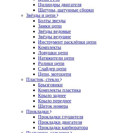
Цилиндры двигателя
Шатуны, шатунные сборки
Звёзды и цепи
Болты звезды
Замки цепи
Звёзды ведомые
Звёзды ведущие
Инструмент расклёпки цепи
Комплекты
Ловушки цепи
Натяжители цепи
Ролики цепи
Слайдер цепи
Цепи, мотоцепи
Пластик, стекло
Брызговики
Комплекты пластика
Крыло заднее
Крыло переднее
Щиток номера
Прокладки
Прокладки глушителя
Прокладки двигателя
Прокладки карбюратора
Пыльники, сальники