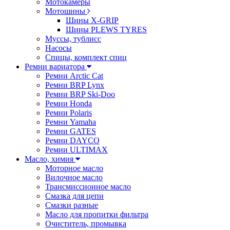
Мотокамеры
Мотошины
Шины X-GRIP
Шины PLEWS TYRES
Муссы, тублисс
Насосы
Спицы, комплект спиц
Ремни вариатора
Ремни Arctic Cat
Ремни BRP Lynx
Ремни BRP Ski-Doo
Ремни Honda
Ремни Polaris
Ремни Yamaha
Ремни GATES
Ремни DAYCO
Ремни ULTIMAX
Масло, химия
Моторное масло
Вилочное масло
Трансмиссионное масло
Смазка для цепи
Смазки разные
Масло для пропитки фильтра
Очиститель, промывка