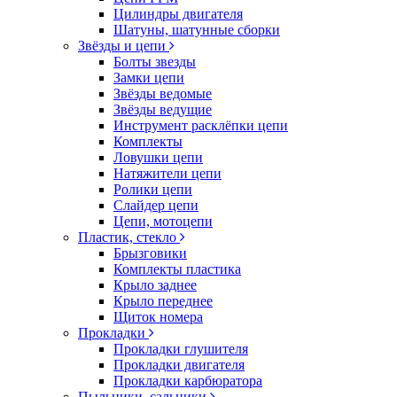
Цилиндры двигателя
Шатуны, шатунные сборки
Звёзды и цепи
Болты звезды
Замки цепи
Звёзды ведомые
Звёзды ведущие
Инструмент расклёпки цепи
Комплекты
Ловушки цепи
Натяжители цепи
Ролики цепи
Слайдер цепи
Цепи, мотоцепи
Пластик, стекло
Брызговики
Комплекты пластика
Крыло заднее
Крыло переднее
Щиток номера
Прокладки
Прокладки глушителя
Прокладки двигателя
Прокладки карбюратора
Пыльники, сальники