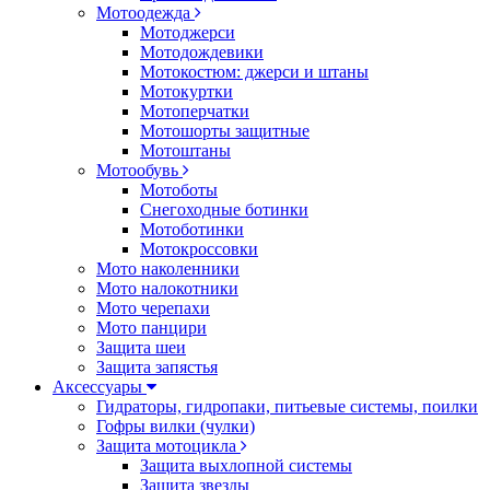
Мотоодежда
Мотоджерси
Мотодождевики
Мотокостюм: джерси и штаны
Мотокуртки
Мотоперчатки
Мотошорты защитные
Мотоштаны
Мотообувь
Мотоботы
Снегоходные ботинки
Мотоботинки
Мотокроссовки
Мото наколенники
Мото налокотники
Мото черепахи
Мото панцири
Защита шеи
Защита запястья
Аксессуары
Гидраторы, гидропаки, питьевые системы, поилки
Гофры вилки (чулки)
Защита мотоцикла
Защита выхлопной системы
Защита звезды