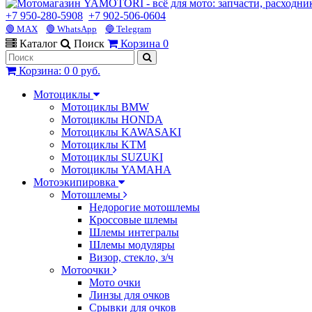
+7 950-280-5908
+7 902-506-0604
🟢 MAX
🟢 WhatsApp
🔵 Telegram
Каталог
Поиск
Корзина
0
Корзина
:
0
0 руб.
Мотоциклы
Мотоциклы BMW
Мотоциклы HONDA
Мотоциклы KAWASAKI
Мотоциклы KTM
Мотоциклы SUZUKI
Мотоциклы YAMAHA
Мотоэкипировка
Мотошлемы
Недорогие мотошлемы
Кроссовые шлемы
Шлемы интегралы
Шлемы модуляры
Визор, стекло, з/ч
Мотоочки
Мото очки
Линзы для очков
Срывки для очков