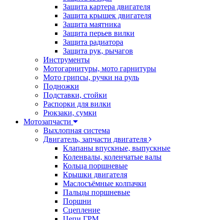
Защита картера двигателя
Защита крышек двигателя
Защита маятника
Защита перьев вилки
Защита радиатора
Защита рук, рычагов
Инструменты
Мотогарнитуры, мото гарнитуры
Мото грипсы, ручки на руль
Подножки
Подставки, стойки
Распорки для вилки
Рюкзаки, сумки
Мотозапчасти
Выхлопная система
Двигатель, запчасти двигателя
Клапаны впускные, выпускные
Коленвалы, коленчатые валы
Кольца поршневые
Крышки двигателя
Маслосъёмные колпачки
Пальцы поршневые
Поршни
Сцепление
Цепи ГРМ