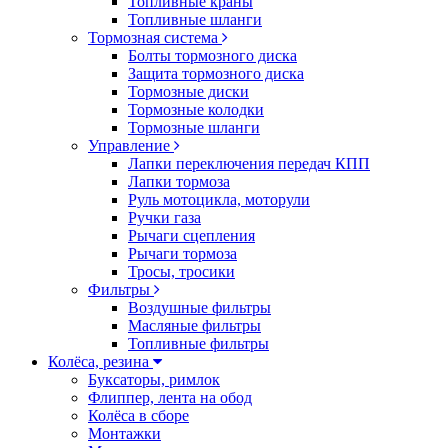
Топливные краны
Топливные шланги
Тормозная система
Болты тормозного диска
Защита тормозного диска
Тормозные диски
Тормозные колодки
Тормозные шланги
Управление
Лапки переключения передач КПП
Лапки тормоза
Руль мотоцикла, моторули
Ручки газа
Рычаги сцепления
Рычаги тормоза
Тросы, тросики
Фильтры
Воздушные фильтры
Масляные фильтры
Топливные фильтры
Колёса, резина
Буксаторы, римлок
Флиппер, лента на обод
Колёса в сборе
Монтажки