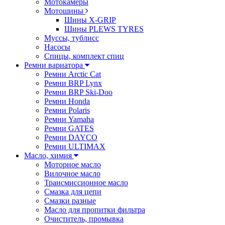
Мотокамеры
Мотошины
Шины X-GRIP
Шины PLEWS TYRES
Муссы, тублисс
Насосы
Спицы, комплект спиц
Ремни вариатора
Ремни Arctic Cat
Ремни BRP Lynx
Ремни BRP Ski-Doo
Ремни Honda
Ремни Polaris
Ремни Yamaha
Ремни GATES
Ремни DAYCO
Ремни ULTIMAX
Масло, химия
Моторное масло
Вилочное масло
Трансмиссионное масло
Смазка для цепи
Смазки разные
Масло для пропитки фильтра
Очиститель, промывка