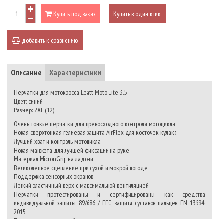
Купить под заказ
Купить в один клик
добавить к сравнению
Описание
Характеристики
Перчатки для мотокросса Leatt Moto Lite 3.5
Цвет: синий
Размер: 2XL (12)
Очень тонкие перчатки для превосходного контроля мотоцикла
Новая сверхтонкая гелиевая защита AirFlex для косточек кулака
Лучший хват и контроль мотоцикла
Новая манжета для лучшей фиксации на руке
Материал MicronGrip на ладони
Великолепное сцепление при сухой и мокрой погоде
Поддержка сенсорных экранов
Легкий эластичный верх с максимальной вентиляцией
Перчатки протестированы и сертифицированы как средства
индивидуальной защиты 89/686 / EEC, защита суставов пальцев EN 13594:
2015