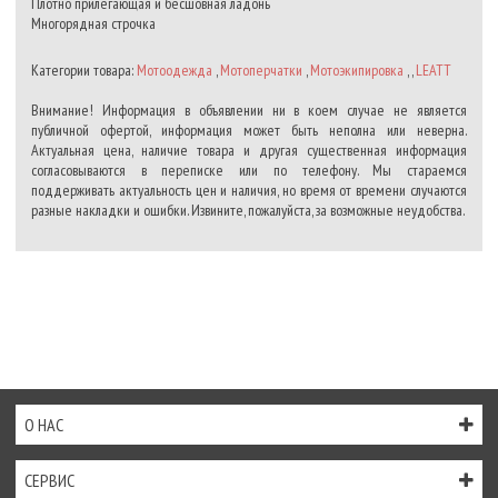
Плотно прилегающая и бесшовная ладонь
Многорядная строчка
Категории товара:
Мотоодежда
,
Мотоперчатки
,
Мотоэкипировка
, ,
LEATT
Внимание! Информация в объявлении ни в коем случае не является
публичной офертой, информация может быть неполна или неверна.
Актуальная цена, наличие товара и другая существенная информация
согласовываются в переписке или по телефону. Мы стараемся
поддерживать актуальность цен и наличия, но время от времени случаются
разные накладки и ошибки. Извините, пожалуйста, за возможные неудобства.
О НАС
СЕРВИС