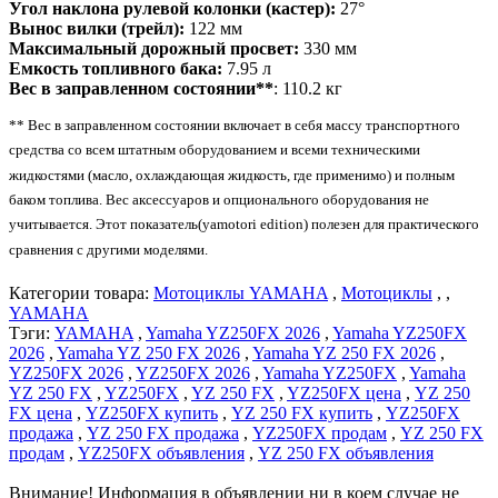
Угол наклона рулевой колонки (кастер):
27°
Вынос вилки (трейл):
122 мм
Максимальный дорожный просвет:
330 мм
Емкость топливного бака:
7.95 л
Вес в заправленном состоянии**
: 110.2 кг
** Вес в заправленном состоянии включает в себя массу транспортного
средства со всем штатным оборудованием и всеми техническими
жидкостями (масло, охлаждающая жидкость, где применимо) и полным
баком топлива. Вес аксессуаров и опционального оборудования не
учитывается. Этот показатель(yamotori edition) полезен для практического
сравнения с другими моделями.
Категории товара:
Мотоциклы YAMAHA
,
Мотоциклы
, ,
YAMAHA
Тэги:
YAMAHA
,
Yamaha YZ250FX 2026
,
Yamaha YZ250FX
2026
,
Yamaha YZ 250 FX 2026
,
Yamaha YZ 250 FX 2026
,
YZ250FX 2026
,
YZ250FX 2026
,
Yamaha YZ250FX
,
Yamaha
YZ 250 FX
,
YZ250FX
,
YZ 250 FX
,
YZ250FX цена
,
YZ 250
FX цена
,
YZ250FX купить
,
YZ 250 FX купить
,
YZ250FX
продажа
,
YZ 250 FX продажа
,
YZ250FX продам
,
YZ 250 FX
продам
,
YZ250FX объявления
,
YZ 250 FX объявления
Внимание! Информация в объявлении ни в коем случае не