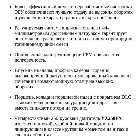
Более эффективный впуск и переработанные настройки
ЭБУ обеспечивают лучшую отдачу на высоких оборотах
и улучшенный характер работы в "красной" зоне.
Регулируемая система впрыска топлива с 44-
миллиметровым дроссельным патрубком гарантирует
оптимальное распыление топлива и точную пропорцию
топливовоздушной смеси.
Обновленная конструкция цепи ГРМ повышает её
долговечность.
Впускные каналы, профиль камеры сгорания,
высокопрочный шатун и оптимизированный коленвал в
сочетании создают мощную отдачу на высоких
оборотах.
Поршень, кольца и поршневой палец с покрытием DLC,
а также смещенная конфигурация цилиндра — всё
вместе снижают потери на трение.
Четырехтактный 250-кубовый двигатель
YZ250FX
известен широкой, удобной полкой мощности и
лидирующим в классе крутящим моментом на низах и
средних оборотах.