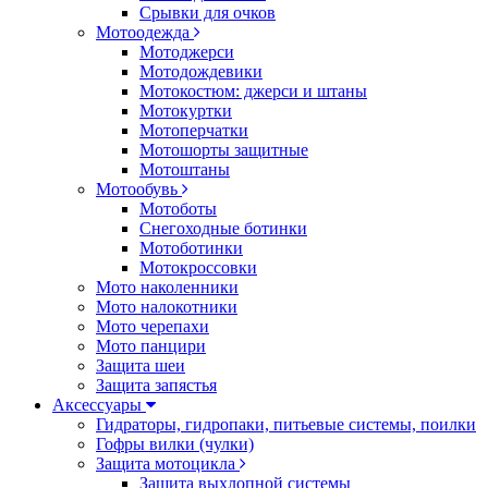
Срывки для очков
Мотоодежда
Мотоджерси
Мотодождевики
Мотокостюм: джерси и штаны
Мотокуртки
Мотоперчатки
Мотошорты защитные
Мотоштаны
Мотообувь
Мотоботы
Снегоходные ботинки
Мотоботинки
Мотокроссовки
Мото наколенники
Мото налокотники
Мото черепахи
Мото панцири
Защита шеи
Защита запястья
Аксессуары
Гидраторы, гидропаки, питьевые системы, поилки
Гофры вилки (чулки)
Защита мотоцикла
Защита выхлопной системы