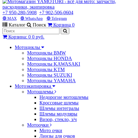
+7 950-280-5908
+7 902-506-0604
🟢 MAX
🟢 WhatsApp
🔵 Telegram
Каталог
Поиск
Корзина
0
Корзина
:
0
0 руб.
Мотоциклы
Мотоциклы BMW
Мотоциклы HONDA
Мотоциклы KAWASAKI
Мотоциклы KTM
Мотоциклы SUZUKI
Мотоциклы YAMAHA
Мотоэкипировка
Мотошлемы
Недорогие мотошлемы
Кроссовые шлемы
Шлемы интегралы
Шлемы модуляры
Визор, стекло, з/ч
Мотоочки
Мото очки
Линзы для очков