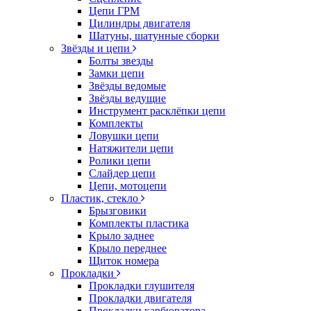
Цепи ГРМ
Цилиндры двигателя
Шатуны, шатунные сборки
Звёзды и цепи
Болты звезды
Замки цепи
Звёзды ведомые
Звёзды ведущие
Инструмент расклёпки цепи
Комплекты
Ловушки цепи
Натяжители цепи
Ролики цепи
Слайдер цепи
Цепи, мотоцепи
Пластик, стекло
Брызговики
Комплекты пластика
Крыло заднее
Крыло переднее
Щиток номера
Прокладки
Прокладки глушителя
Прокладки двигателя
Прокладки карбюратора