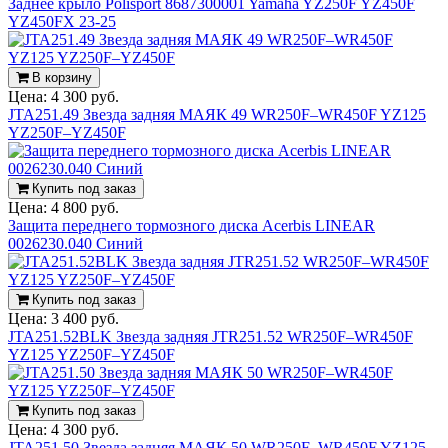
Заднее крыло Polisport 8687300001 Yamaha YZ250F YZ450F
YZ450FX 23-25
В корзину
Цена:
4 300 руб.
JTA251.49 Звезда задняя МАЯК 49 WR250F–WR450F YZ125
YZ250F–YZ450F
Купить под заказ
Цена:
4 800 руб.
Защита переднего тормозного диска Acerbis LINEAR
0026230.040 Синий
Купить под заказ
Цена:
3 400 руб.
JTA251.52BLK Звезда задняя JTR251.52 WR250F–WR450F
YZ125 YZ250F–YZ450F
Купить под заказ
Цена:
4 300 руб.
JTA251.50 Звезда задняя МАЯК 50 WR250F–WR450F YZ125