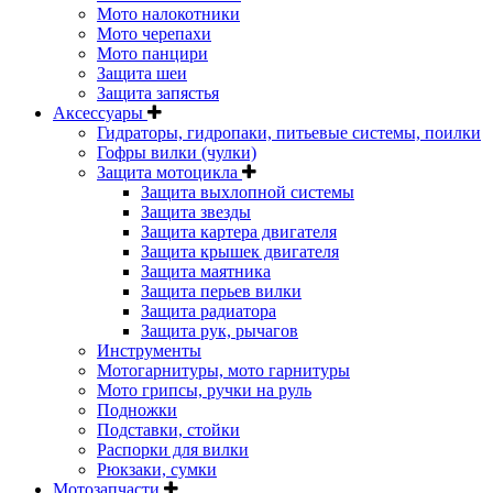
Мото налокотники
Мото черепахи
Мото панцири
Защита шеи
Защита запястья
Аксессуары
Гидраторы, гидропаки, питьевые системы, поилки
Гофры вилки (чулки)
Защита мотоцикла
Защита выхлопной системы
Защита звезды
Защита картера двигателя
Защита крышек двигателя
Защита маятника
Защита перьев вилки
Защита радиатора
Защита рук, рычагов
Инструменты
Мотогарнитуры, мото гарнитуры
Мото грипсы, ручки на руль
Подножки
Подставки, стойки
Распорки для вилки
Рюкзаки, сумки
Мотозапчасти