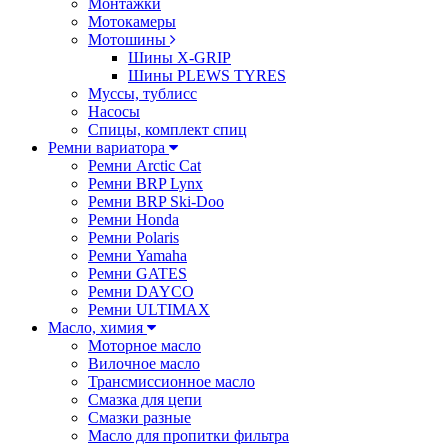
Монтажки
Мотокамеры
Мотошины
Шины X-GRIP
Шины PLEWS TYRES
Муссы, тублисс
Насосы
Спицы, комплект спиц
Ремни вариатора
Ремни Arctic Cat
Ремни BRP Lynx
Ремни BRP Ski-Doo
Ремни Honda
Ремни Polaris
Ремни Yamaha
Ремни GATES
Ремни DAYCO
Ремни ULTIMAX
Масло, химия
Моторное масло
Вилочное масло
Трансмиссионное масло
Смазка для цепи
Смазки разные
Масло для пропитки фильтра