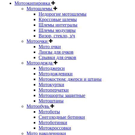
Мотоэкипировка
Мотошлемы
Недорогие мотошлемы
Кроссовые шлемы
Шлемы интегралы
Шлемы модуляры
Визор, стекло, з/ч
Мотоочки
Мото очки
Линзы для очков
Срывки для очков
Мотоодежда
Мотоджерси
Мотодождевики
Мотокостюм: джерси и штаны
Мотокуртки
Мотоперчатки
Мотошорты защитные
Мотоштаны
Мотообувь
Мотоботы
Снегоходные ботинки
Мотоботинки
Мотокроссовки
Мото наколенники