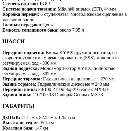
Степень сжатия:
13.8:1
Система подачи топлива:
Mikuni® впрыск (EFI), 44 мм
Коробка передач:
6-ступенчатая; многодисковое сцепление в
масляной ванне
Главная передача:
Цепь
Емкость топливного бака:
около 7.95 л
ШАССИ
Передняя подвеска:
Вилка KYB® пружинного типа, со
скоростно-зависимым демпфированием (SSS); полностью
регулируемая, ход - 300 мм
Задняя подвеска:
Моноамортизатор KYB®; полностью
регулируемая, ход - 305 мм
Передние тормоза:
Гидравлические дисковые = 270 мм
Задние тормоза:
Гидравлические дисковые = 240 мм
Передняя шина:
80/100-21 Dunlop® Geomax MX33F
Задняя шина:
110/100-18 Dunlop® Geomax MX33
ГАБАРИТЫ
ДхШхВ:
217 см x 82.5 см x 126.5 см
Высота по седлу
: 95.5 см
Колесная база:
147 см