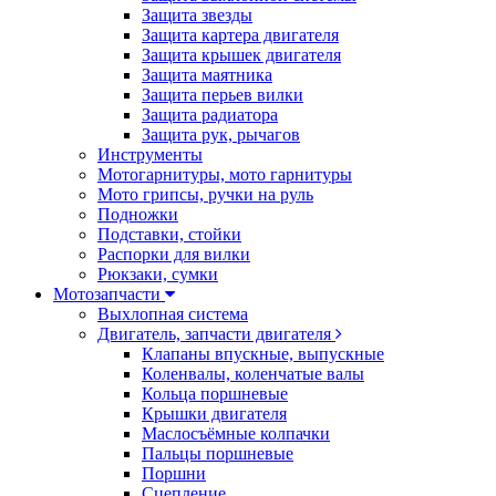
Защита звезды
Защита картера двигателя
Защита крышек двигателя
Защита маятника
Защита перьев вилки
Защита радиатора
Защита рук, рычагов
Инструменты
Мотогарнитуры, мото гарнитуры
Мото грипсы, ручки на руль
Подножки
Подставки, стойки
Распорки для вилки
Рюкзаки, сумки
Мотозапчасти
Выхлопная система
Двигатель, запчасти двигателя
Клапаны впускные, выпускные
Коленвалы, коленчатые валы
Кольца поршневые
Крышки двигателя
Маслосъёмные колпачки
Пальцы поршневые
Поршни
Сцепление