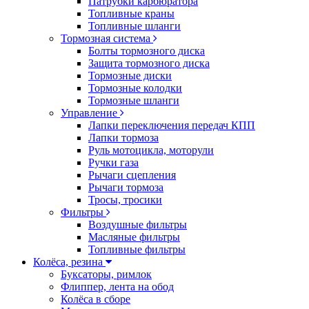
Патрубки карбюратора
Топливные краны
Топливные шланги
Тормозная система
Болты тормозного диска
Защита тормозного диска
Тормозные диски
Тормозные колодки
Тормозные шланги
Управление
Лапки переключения передач КПП
Лапки тормоза
Руль мотоцикла, моторули
Ручки газа
Рычаги сцепления
Рычаги тормоза
Тросы, тросики
Фильтры
Воздушные фильтры
Масляные фильтры
Топливные фильтры
Колёса, резина
Буксаторы, римлок
Флиппер, лента на обод
Колёса в сборе