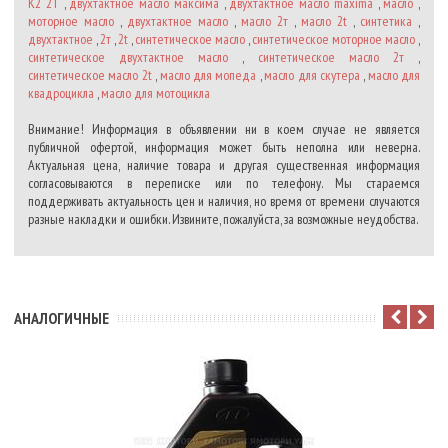
K2 2T
,
двухтактное масло максима
,
двухтактное масло maxima
,
масло
,
моторное масло
,
двухтактное масло
,
масло 2т
,
масло 2t
,
синтетика
,
двухтактное
,
2т
,
2t
,
синтетическое масло
,
синтетическое моторное масло
,
синтетическое двухтактное масло
,
синтетическое масло 2т
,
синтетическое масло 2t
,
масло для мопеда
,
масло для скутера
,
масло для
квадроцикла
,
масло для мотоцикла
Внимание! Информация в объявлении ни в коем случае не является
публичной офертой, информация может быть неполна или неверна.
Актуальная цена, наличие товара и другая существенная информация
согласовываются в переписке или по телефону. Мы стараемся
поддерживать актуальность цен и наличия, но время от времени случаются
разные накладки и ошибки. Извините, пожалуйста, за возможные неудобства.
АНАЛОГИЧНЫЕ