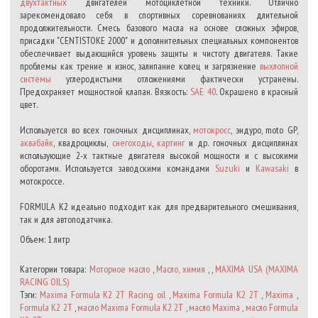
двухтактных
двигателей мотоциклетной техники. Отлично
зарекомендовало себя в спортивных соревнованиях длительной
продолжительности. Смесь базового масла на основе сложных эфиров,
присадки "CENTISTOKE 2000" и дополнительных специальных компонентов
обеспечивает выдающийся уровень защиты и чистоту двигателя. Такие
проблемы как трение и износ, залипание колец и загрязнение
выхлопной
системы
углеродистыми отложениями фактически устранены.
Предохраняет мощностной клапан. Вязкость:
SAE 40
. Окрашено в красный
цвет.
Используется во всех гоночных дисциплинах,
мотокросс
, эндуро, moto GP,
аквабайк
, квадроциклы,
снегоходы
,
картинг
и др. гоночных дисциплинах
использующие 2-х тактные двигателя высокой мощности и с высокими
оборотами. Используется заводскими командами
Suzuki
и
Kawasaki
в
мотокроссе.
FORMULA K2 идеально подходит как для предварительного смешивания,
так и для автоподатчика.
Объем: 1 литр
Категории товара:
Моторное масло
,
Масло, химия
, ,
MAXIMA USA (MAXIMA
RACING OILS)
Тэги:
Maxima Formula K2 2T Racing oil
,
Maxima Formula K2 2T
,
Maxima
,
Formula K2 2T
,
масло Maxima Formula K2 2T
,
масло Maxima
,
масло Formula