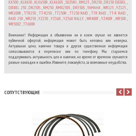
KX500
,
KLX650
,
KLX650R
,
KLX650S
,
SUZUKI
,
RM125
,
DR250
,
DR250 DJEBEL
,
DJEBEL 250
,
DR250S
,
RM250
,
RMX250S
,
DR350S
,
YAMAHA
,
WR125
,
YZ125
,
WR200R
,
TTR250
,
TT-R250
,
TT250R
,
TT250 RAID
,
TTR RAID
,
TT-R RAID
,
RAID 250
,
WR250
,
YZ250
,
YZ360
,
YZ360 RALLY
,
WR400F
,
YZ400F
,
WR500
,
WR500Z
,
TT600R
Внимание! Информация в объявлении ни в коем случае не является
публичной офертой, информация может быть неполна или неверна.
Актуальная цена, наличие товара и другая существенная информация
согласовываются в переписке или по телефону. Мы стараемся
поддерживать актуальность цен и наличия, но время от времени случаются
разные накладки и ошибки. Извините, пожалуйста, за возможные неудобства.
CОПУТСТВУЮЩИЕ