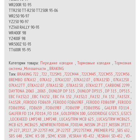
WR200R 92-95
TTR250 TT-R250 TT250R 93-06
WR250 90-97
YZ250 90-97
YZ360 RALLY 90-93
WR400F 98
YZ400F 98
WR500Z 92-93
TT600R 93-95
Категории товара:
Передние колодки
,
Тормозные колодки
,
Тормозная
система
,
Мотозапчасти
, ,
BRAKING
Тэги:
BRAKING 722
,
722
,
722SM1
,
722CM44
,
722CM45
,
722CM55
,
722CM56
,
BREMBO 07KA12
,
07KA12
,
07KA1207
,
07KA12.07
,
07KA12SD
,
07KA12SX
,
07KA12TT
,
07.KA12.07
,
07.KA12.SD
,
07.KA12.SX
,
07.KA12.TT
,
CARBONE 2299
,
DAYTONA 2J063
,
2J063
,
DUNLOP DP 315
,
DUNLOP DP315
,
DP 315
,
DP315
,
EBC FA152/2
,
EBC FA152
,
EBC FA 152
,
FA152/2
,
FA152
,
FA 152
,
FA152X
,
FA152R
,
FERODO FDB659
,
FERODO FDB659EF
,
FERODO FDB659P
,
FERODO
FDB659SG
,
FDB659
,
FDB659EF
,
FDB659P
,
FDB659SG
,
GALFER FD114
,
GALFER FD 114
,
FD114
,
FD 114
,
GOLDFREN 100
,
GOODRIDGE G52CS
,
G52CS
,
LOCKHEED LMP248
,
LMP248
,
LUCAS/TRW MCB 625
,
LUCAS/TRW MCB625
,
MCB 625
,
MCB625
,
NEWFREN FD0144
,
FD0144
,
NISSIN 2P-227
,
NISSIN 2P227
,
2P-227
,
2P227
,
2P-227ST-MX
,
2P-227ST
,
2P227STMX
,
PREMIER P52
,
SBS 632
,
SBS 648
,
SEMC KS 08
,
SEMC KS08
,
VESRAH VD-432
,
VESRAH SD-432
,
VD-