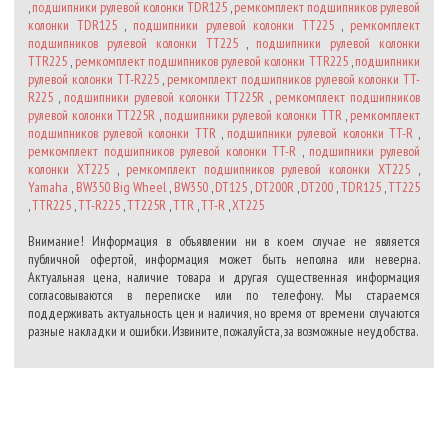
,
подшипники рулевой колонки TDR125
,
ремкомплект подшипников рулевой
колонки TDR125
,
подшипники рулевой колонки TT225
,
ремкомплект
подшипников рулевой колонки TT225
,
подшипники рулевой колонки
TTR225
,
ремкомплект подшипников рулевой колонки TTR225
,
подшипники
рулевой колонки TT-R225
,
ремкомплект подшипников рулевой колонки TT-
R225
,
подшипники рулевой колонки TT225R
,
ремкомплект подшипников
рулевой колонки TT225R
,
подшипники рулевой колонки TTR
,
ремкомплект
подшипников рулевой колонки TTR
,
подшипники рулевой колонки TT-R
,
ремкомплект подшипников рулевой колонки TT-R
,
подшипники рулевой
колонки XT225
,
ремкомплект подшипников рулевой колонки XT225
,
Yamaha
,
BW350 Big Wheel
,
BW350
,
DT125
,
DT200R
,
DT200
,
TDR125
,
TT225
,
TTR225
,
TT-R225
,
TT225R
,
TTR
,
TT-R
,
XT225
Внимание! Информация в объявлении ни в коем случае не является
публичной офертой, информация может быть неполна или неверна.
Актуальная цена, наличие товара и другая существенная информация
согласовываются в переписке или по телефону. Мы стараемся
поддерживать актуальность цен и наличия, но время от времени случаются
разные накладки и ошибки. Извините, пожалуйста, за возможные неудобства.