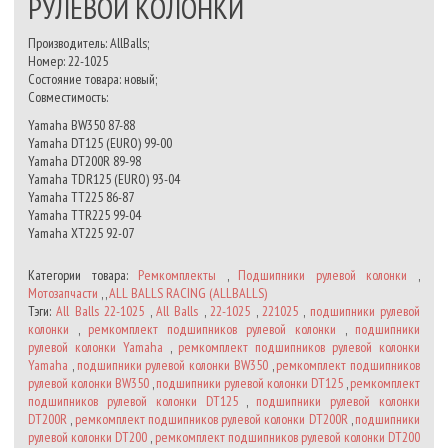
РУЛЕВОЙ КОЛОНКИ
Производитель: AllBalls;
Номер: 22-1025
Состояние товара: новый;
Совместимость:
Yamaha BW350 87-88
Yamaha DT125 (EURO) 99-00
Yamaha DT200R 89-98
Yamaha TDR125 (EURO) 93-04
Yamaha TT225 86-87
Yamaha TTR225 99-04
Yamaha XT225 92-07
Категории товара:
Ремкомплекты
,
Подшипники рулевой колонки
,
Мотозапчасти
, ,
ALL BALLS RACING (ALLBALLS)
Тэги:
All Balls 22-1025
,
All Balls
,
22-1025
,
221025
,
подшипники рулевой
колонки
,
ремкомплект подшипников рулевой колонки
,
подшипники
рулевой колонки Yamaha
,
ремкомплект подшипников рулевой колонки
Yamaha
,
подшипники рулевой колонки BW350
,
ремкомплект подшипников
рулевой колонки BW350
,
подшипники рулевой колонки DT125
,
ремкомплект
подшипников рулевой колонки DT125
,
подшипники рулевой колонки
DT200R
,
ремкомплект подшипников рулевой колонки DT200R
,
подшипники
рулевой колонки DT200
,
ремкомплект подшипников рулевой колонки DT200