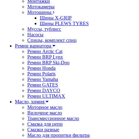
Монтажки
Мотокамеры
Мотошины
Шины X-GRIP
Шины PLEWS TYRES
Муссы, тублисс
Насосы
Спицы, комплект спиц
Ремни вариатора
Ремни Arctic Cat
Ремни BRP Lynx
Ремни BRP Ski-Doo
Ремни Honda
Ремни Polaris
Ремни Yamaha
Ремни GATES
Ремни DAYCO
Ремни ULTIMAX
Масло, химия
Моторное масло
Вилочное масло
Трансмиссионное масло
Смазка для цепи
Смазки разные
Масло для пропитки фильтра