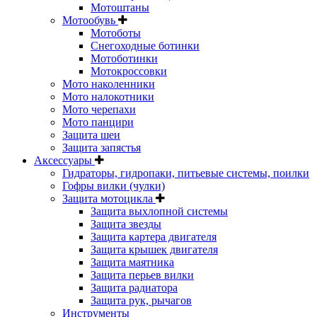
Мотоштаны
Мотообувь
Мотоботы
Снегоходные ботинки
Мотоботинки
Мотокроссовки
Мото наколенники
Мото налокотники
Мото черепахи
Мото панцири
Защита шеи
Защита запястья
Аксессуары
Гидраторы, гидропаки, питьевые системы, поилки
Гофры вилки (чулки)
Защита мотоцикла
Защита выхлопной системы
Защита звезды
Защита картера двигателя
Защита крышек двигателя
Защита маятника
Защита перьев вилки
Защита радиатора
Защита рук, рычагов
Инструменты