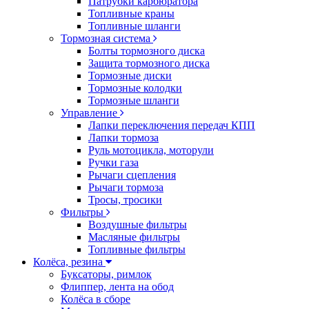
Патрубки карбюратора
Топливные краны
Топливные шланги
Тормозная система
Болты тормозного диска
Защита тормозного диска
Тормозные диски
Тормозные колодки
Тормозные шланги
Управление
Лапки переключения передач КПП
Лапки тормоза
Руль мотоцикла, моторули
Ручки газа
Рычаги сцепления
Рычаги тормоза
Тросы, тросики
Фильтры
Воздушные фильтры
Масляные фильтры
Топливные фильтры
Колёса, резина
Буксаторы, римлок
Флиппер, лента на обод
Колёса в сборе