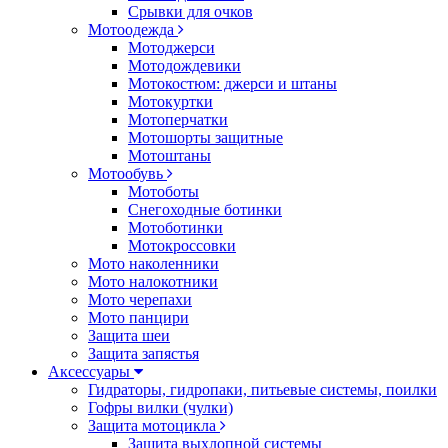
Срывки для очков
Мотоодежда
Мотоджерси
Мотодождевики
Мотокостюм: джерси и штаны
Мотокуртки
Мотоперчатки
Мотошорты защитные
Мотоштаны
Мотообувь
Мотоботы
Снегоходные ботинки
Мотоботинки
Мотокроссовки
Мото наколенники
Мото налокотники
Мото черепахи
Мото панцири
Защита шеи
Защита запястья
Аксессуары
Гидраторы, гидропаки, питьевые системы, поилки
Гофры вилки (чулки)
Защита мотоцикла
Защита выхлопной системы