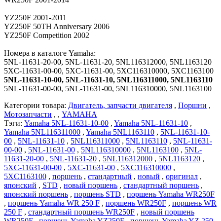
YZ250F 2001-2011
YZ250F 50TH Anniversary 2006
YZ250F Competition 2002
Номера в каталоге Yamaha:
5NL-11631-20-00, 5NL-11631-20, 5NL116312000, 5NL1163120
5XC-11631-00-00, 5XC-11631-00, 5XC116310000, 5XC1163100
5NL-11631-10-00, 5NL-11631-10, 5NL116311000, 5NL1163110
5NL-11631-00-00, 5NL-11631-00, 5NL116310000, 5NL1163100
Категории товара:
Двигатель, запчасти двигателя
,
Поршни
,
Мотозапчасти
, ,
YAMAHA
Тэги:
Yamaha 5NL-11631-10-00
,
Yamaha 5NL-11631-10
,
Yamaha 5NL116311000
,
Yamaha 5NL1163110
,
5NL-11631-10-
00
,
5NL-11631-10
,
5NL116311000
,
5NL1163110
,
5NL-11631-
00-00
,
5NL-11631-00
,
5NL116310000
,
5NL1163100
,
5NL-
11631-20-00
,
5NL-11631-20
,
5NL116312000
,
5NL1163120
,
5XC-11631-00-00
,
5XC-11631-00
,
5XC116310000
,
5XC1163100
,
поршень
,
стандартный
,
новый
,
оригинал
,
японский
,
STD
,
новый поршень
,
стандартный поршень
,
японский поршень
,
поршень STD
,
поршень Yamaha WR250F
,
поршень Yamaha WR 250 F
,
поршень WR250F
,
поршень WR
250 F
,
стандартный поршень WR250F
,
новый поршень
WR250F
,
поршень Yamaha YZ250F
,
поршень Yamaha YZ 250