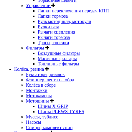
Тормозные шланги
Управление
Лапки переключения передач КПП
Лапки тормоза
Руль мотоцикла, моторули
Ручки газа
Рычаги сцепления
Рычаги тормоза
Тросы, тросики
Фильтры
Воздушные фильтры
Масляные фильтры
Топливные фильтры
Колёса, резина
Буксаторы, римлок
Флиппер, лента на обод
Колёса в сборе
Монтажки
Мотокамеры
Мотошины
Шины X-GRIP
Шины PLEWS TYRES
Муссы, тублисс
Насосы
Спицы, комплект спиц