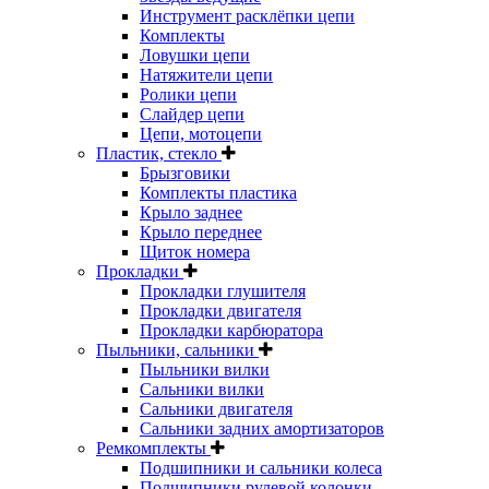
Инструмент расклёпки цепи
Комплекты
Ловушки цепи
Натяжители цепи
Ролики цепи
Слайдер цепи
Цепи, мотоцепи
Пластик, стекло
Брызговики
Комплекты пластика
Крыло заднее
Крыло переднее
Щиток номера
Прокладки
Прокладки глушителя
Прокладки двигателя
Прокладки карбюратора
Пыльники, сальники
Пыльники вилки
Сальники вилки
Сальники двигателя
Сальники задних амортизаторов
Ремкомплекты
Подшипники и сальники колеса
Подшипники рулевой колонки