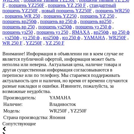
F
,
поршень YZ250F
,
поршень YZ 250 F
,
стандартный
поршень YZ250F
,
новый поршень YZ250F
,
поршень WR250
,
поршень WR 250
,
поршень YZ250
,
поршень YZ 250
,
поршень вр250ф
,
поршень вр 250 ф
,
поршень вр250
,
поршень вр 250
,
поршень уз250ф
,
поршень уз 250 ф
,
поршень уз250
,
поршень уз 250
,
ЯМАХА
,
вр250ф
,
вр 250 ф
,
уз250ф
,
уз 250 ф
,
юз250ф
,
юз 250 ф
,
YAMAHA
,
WR250F
,
WR 250 F
,
YZ250F
,
YZ 250 F
Внимание! Информация в объявлении ни в коем случае не
является публичной офертой, информация может быть
неполна или неверна. Актуальная цена, наличие товара и
другая существенная информация согласовываются в
переписке или по телефону. Мы стараемся поддерживать
актуальность цен и наличия, но время от времени случаются
разные накладки и ошибки. Извините, пожалуйста, за
возможные неудобства.
Производитель:
YAMAHA
Наличие:
Владивосток
Модель:
WR250F , YZ250F
Страна производства:
Япония
Cопутствующие