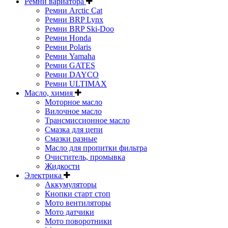
Ремни вариатора
Ремни Arctic Cat
Ремни BRP Lynx
Ремни BRP Ski-Doo
Ремни Honda
Ремни Polaris
Ремни Yamaha
Ремни GATES
Ремни DAYCO
Ремни ULTIMAX
Масло, химия
Моторное масло
Вилочное масло
Трансмиссионное масло
Смазка для цепи
Смазки разные
Масло для пропитки фильтра
Очиститель, промывка
Жидкости
Электрика
Аккумуляторы
Кнопки старт стоп
Мото вентиляторы
Мото датчики
Мото поворотники