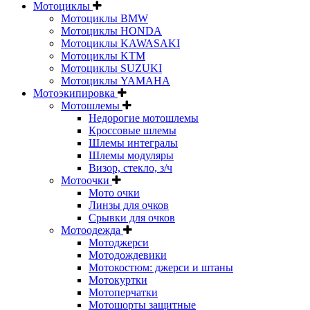
Мотоциклы
Мотоциклы BMW
Мотоциклы HONDA
Мотоциклы KAWASAKI
Мотоциклы KTM
Мотоциклы SUZUKI
Мотоциклы YAMAHA
Мотоэкипировка
Мотошлемы
Недорогие мотошлемы
Кроссовые шлемы
Шлемы интегралы
Шлемы модуляры
Визор, стекло, з/ч
Мотоочки
Мото очки
Линзы для очков
Срывки для очков
Мотоодежда
Мотоджерси
Мотодождевики
Мотокостюм: джерси и штаны
Мотокуртки
Мотоперчатки
Мотошорты защитные