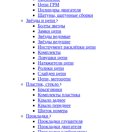
Цепи ГРМ
Цилиндры двигателя
Шатуны, шатунные сборки
Звёзды и цепи
Болты звезды
Замки цепи
Звёзды ведомые
Звёзды ведущие
Инструмент расклёпки цепи
Комплекты
Ловушки цепи
Натяжители цепи
Ролики цепи
Слайдер цепи
Цепи, мотоцепи
Пластик, стекло
Брызговики
Комплекты пластика
Крыло заднее
Крыло переднее
Щиток номера
Прокладки
Прокладки глушителя
Прокладки двигателя
Прокладки карбюратора