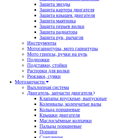
Защита звезды
Защита картера двигателя
Защита крышек двигателя
Защита маятника
Защита перьев вилки
Защита радиатора
Защита рук, рычагов
Инструменты
Мотогарнитуры, мото гарнитуры
Мото грипсы, ручки на руль
Подножки
Подставки, стойки
Распорки для вилки
Рюкзаки, сумки
Мотозапчасти
Выхлопная система
Двигатель, запчасти двигателя
Клапаны впускные, выпускные
Коленвалы, коленчатые валы
Кольца поршневые
Крышки двигателя
Маслосъёмные колпачки
Пальцы поршневые
Поршни
Сцепление