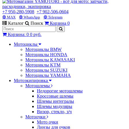
+7 950-280-5908
+7 902-506-0604
🟢 MAX
🟢 WhatsApp
🔵 Telegram
Каталог
Поиск
Корзина
0
Корзина
:
0
0 руб.
Мотоциклы
Мотоциклы BMW
Мотоциклы HONDA
Мотоциклы KAWASAKI
Мотоциклы KTM
Мотоциклы SUZUKI
Мотоциклы YAMAHA
Мотоэкипировка
Мотошлемы
Недорогие мотошлемы
Кроссовые шлемы
Шлемы интегралы
Шлемы модуляры
Визор, стекло, з/ч
Мотоочки
Мото очки
Линзы для очков