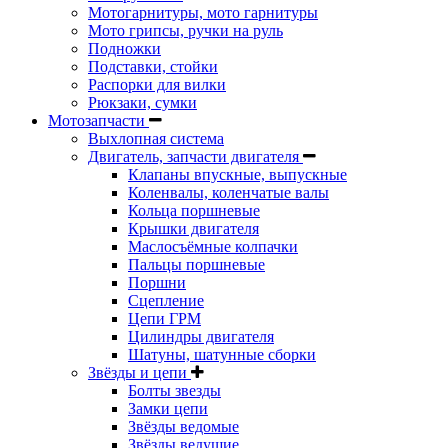
Мотогарнитуры, мото гарнитуры
Мото грипсы, ручки на руль
Подножки
Подставки, стойки
Распорки для вилки
Рюкзаки, сумки
Мотозапчасти
Выхлопная система
Двигатель, запчасти двигателя
Клапаны впускные, выпускные
Коленвалы, коленчатые валы
Кольца поршневые
Крышки двигателя
Маслосъёмные колпачки
Пальцы поршневые
Поршни
Сцепление
Цепи ГРМ
Цилиндры двигателя
Шатуны, шатунные сборки
Звёзды и цепи
Болты звезды
Замки цепи
Звёзды ведомые
Звёзды ведущие