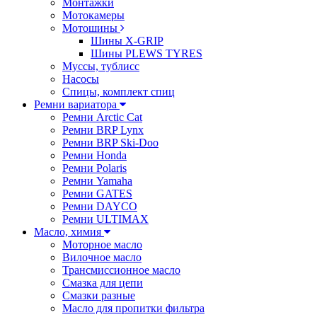
Монтажки
Мотокамеры
Мотошины
Шины X-GRIP
Шины PLEWS TYRES
Муссы, тублисс
Насосы
Спицы, комплект спиц
Ремни вариатора
Ремни Arctic Cat
Ремни BRP Lynx
Ремни BRP Ski-Doo
Ремни Honda
Ремни Polaris
Ремни Yamaha
Ремни GATES
Ремни DAYCO
Ремни ULTIMAX
Масло, химия
Моторное масло
Вилочное масло
Трансмиссионное масло
Смазка для цепи
Смазки разные
Масло для пропитки фильтра