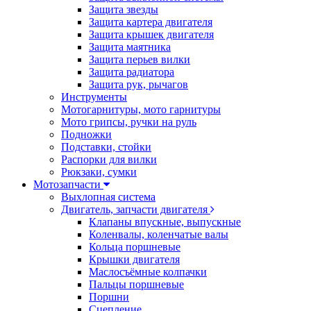
Защита звезды
Защита картера двигателя
Защита крышек двигателя
Защита маятника
Защита перьев вилки
Защита радиатора
Защита рук, рычагов
Инструменты
Мотогарнитуры, мото гарнитуры
Мото грипсы, ручки на руль
Подножки
Подставки, стойки
Распорки для вилки
Рюкзаки, сумки
Мотозапчасти
Выхлопная система
Двигатель, запчасти двигателя
Клапаны впускные, выпускные
Коленвалы, коленчатые валы
Кольца поршневые
Крышки двигателя
Маслосъёмные колпачки
Пальцы поршневые
Поршни
Сцепление