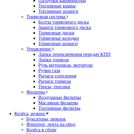
Патрубки карбюратора
Топливные краны
Топливные шланги
Тормозная система
Болты тормозного диска
Защита тормозного диска
Тормозные диски
Тормозные колодки
Тормозные шланги
Управление
Лапки переключения передач КПП
Лапки тормоза
Руль мотоцикла, моторули
Ручки газа
Рычаги сцепления
Рычаги тормоза
Тросы, тросики
Фильтры
Воздушные фильтры
Масляные фильтры
Топливные фильтры
Колёса, резина
Буксаторы, римлок
Флиппер, лента на обод
Колёса в сборе