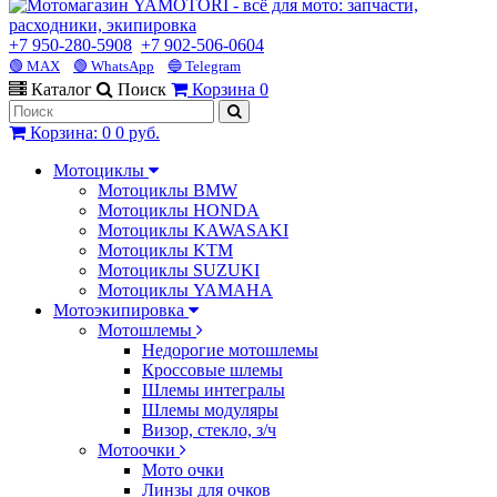
+7 950-280-5908
+7 902-506-0604
🟢 MAX
🟢 WhatsApp
🔵 Telegram
Каталог
Поиск
Корзина
0
Корзина
:
0
0 руб.
Мотоциклы
Мотоциклы BMW
Мотоциклы HONDA
Мотоциклы KAWASAKI
Мотоциклы KTM
Мотоциклы SUZUKI
Мотоциклы YAMAHA
Мотоэкипировка
Мотошлемы
Недорогие мотошлемы
Кроссовые шлемы
Шлемы интегралы
Шлемы модуляры
Визор, стекло, з/ч
Мотоочки
Мото очки
Линзы для очков