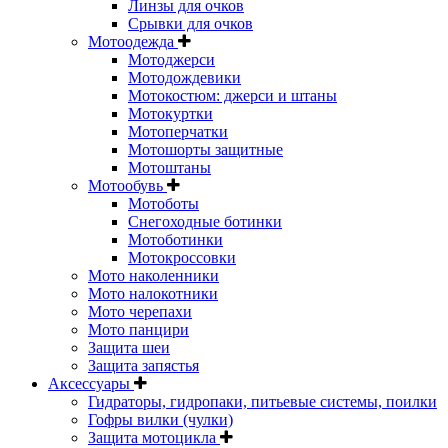
Линзы для очков
Срывки для очков
Мотоодежда
Мотоджерси
Мотодождевики
Мотокостюм: джерси и штаны
Мотокуртки
Мотоперчатки
Мотошорты защитные
Мотоштаны
Мотообувь
Мотоботы
Снегоходные ботинки
Мотоботинки
Мотокроссовки
Мото наколенники
Мото налокотники
Мото черепахи
Мото панцири
Защита шеи
Защита запястья
Аксессуары
Гидраторы, гидропаки, питьевые системы, поилки
Гофры вилки (чулки)
Защита мотоцикла