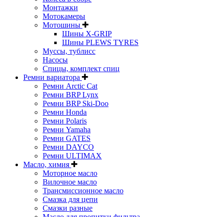
Монтажки
Мотокамеры
Мотошины
Шины X-GRIP
Шины PLEWS TYRES
Муссы, тублисс
Насосы
Спицы, комплект спиц
Ремни вариатора
Ремни Arctic Cat
Ремни BRP Lynx
Ремни BRP Ski-Doo
Ремни Honda
Ремни Polaris
Ремни Yamaha
Ремни GATES
Ремни DAYCO
Ремни ULTIMAX
Масло, химия
Моторное масло
Вилочное масло
Трансмиссионное масло
Смазка для цепи
Смазки разные
Масло для пропитки фильтра