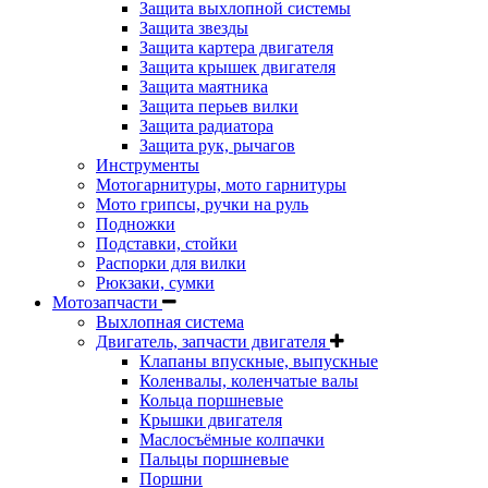
Защита выхлопной системы
Защита звезды
Защита картера двигателя
Защита крышек двигателя
Защита маятника
Защита перьев вилки
Защита радиатора
Защита рук, рычагов
Инструменты
Мотогарнитуры, мото гарнитуры
Мото грипсы, ручки на руль
Подножки
Подставки, стойки
Распорки для вилки
Рюкзаки, сумки
Мотозапчасти
Выхлопная система
Двигатель, запчасти двигателя
Клапаны впускные, выпускные
Коленвалы, коленчатые валы
Кольца поршневые
Крышки двигателя
Маслосъёмные колпачки
Пальцы поршневые
Поршни