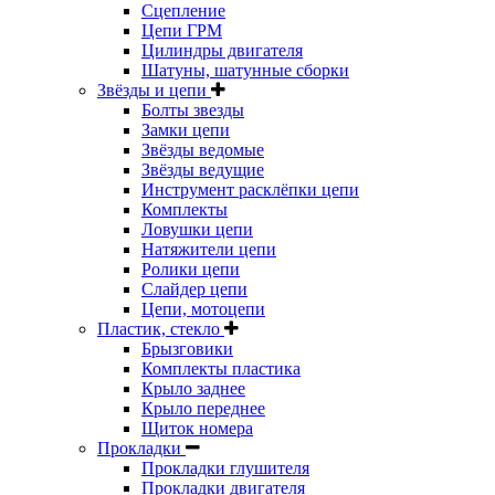
Сцепление
Цепи ГРМ
Цилиндры двигателя
Шатуны, шатунные сборки
Звёзды и цепи
Болты звезды
Замки цепи
Звёзды ведомые
Звёзды ведущие
Инструмент расклёпки цепи
Комплекты
Ловушки цепи
Натяжители цепи
Ролики цепи
Слайдер цепи
Цепи, мотоцепи
Пластик, стекло
Брызговики
Комплекты пластика
Крыло заднее
Крыло переднее
Щиток номера
Прокладки
Прокладки глушителя
Прокладки двигателя