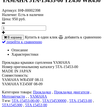
YAMAHA 5TA-15453-00 YZ450 WR450
Артикул:
НФ-00002398
Наличие:
Есть в наличии
Цена:
950 руб.
Купить в один клик
добавить к сравнению
В корзину
перейти к сравнению
Описание
Характеристики
Прокладка крышки сцепления YAMAHA
Номер оригинальному каталогу 5TA-15453-00
MADE IN JAPAN
Совместимость:
YAMAHA WR450F 08-11
YAMAHA YZ450F 08-09
Категории товара:
Прокладки
,
Прокладки двигателя
,
Мотозапчасти
, ,
YAMAHA
Тэги:
5TA-15453-00-00
,
5TA154530000
,
5TA-15453-00
,
5TA1545300
,
5TA 15453 00