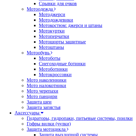
Срывки для очков
Мотоодежда
Мотоджерси
Мотодождевики
Мотокостюм: джерси и штаны
Мотокуртки
Мотоперчатки
Мотошорты защитные
Мотоштаны
Мотообувь
Мотоботы
Снегоходные ботинки
Мотоботинки
Мотокроссовки
Мото наколенники
Мото налокотники
Мото черепахи
Мото панцири
Защита шеи
Защита запястья
Аксессуары
Гидраторы, гидропаки, питьевые системы, поилки
Гофры вилки (чулки)
Защита мотоцикла
Защита выхлопной системы