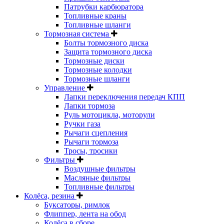
Патрубки карбюратора
Топливные краны
Топливные шланги
Тормозная система
Болты тормозного диска
Защита тормозного диска
Тормозные диски
Тормозные колодки
Тормозные шланги
Управление
Лапки переключения передач КПП
Лапки тормоза
Руль мотоцикла, моторули
Ручки газа
Рычаги сцепления
Рычаги тормоза
Тросы, тросики
Фильтры
Воздушные фильтры
Масляные фильтры
Топливные фильтры
Колёса, резина
Буксаторы, римлок
Флиппер, лента на обод
Колёса в сборе