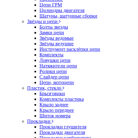
Цепи ГРМ
Цилиндры двигателя
Шатуны, шатунные сборки
Звёзды и цепи
Болты звезды
Замки цепи
Звёзды ведомые
Звёзды ведущие
Инструмент расклёпки цепи
Комплекты
Ловушки цепи
Натяжители цепи
Ролики цепи
Слайдер цепи
Цепи, мотоцепи
Пластик, стекло
Брызговики
Комплекты пластика
Крыло заднее
Крыло переднее
Щиток номера
Прокладки
Прокладки глушителя
Прокладки двигателя
Прокладки карбюратора