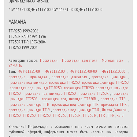
Оригинал, ЯМАХА, Япония.
4GY-11351-00, 4GY1135100, 4GY-11351-00-00, 4GY113510000
YAMAHA
TT-R250 1999-2006
TT250R RAID 1994-1996
TT250R TT-R 1993-2004
TTR250 1999-2006
Категории товара:
Прокладки
,
Прокладки двигателя
,
Мотозапчасти
, ,
YAMAHA
Тэги:
4GY-11351-00
,
4GY1135100
,
4GY-11351-00-00
,
4GY113510000
,
прокладка
,
прокладка
,
прокладка двигателя
,
прокладка цилиндра
,
прокладка под цилиндр
,
прокладка TT-R250
,
прокладка цилиндра TT-R250
,
прокладка под цилиндр TT-R250
,
прокладка TTR250
,
прокладка цилиндра
TTR250
,
прокладка под цилиндр TTR250
,
прокладка TT250R
,
прокладка
цилиндра TT250R
,
прокладка под цилиндр TT250R
,
прокладка TTR
,
прокладка цилиндра TTR
,
прокладка под цилиндр TTR
,
прокладка TT-R
,
прокладка цилиндра TT-R
,
прокладка под цилиндр TT-R
,
Ямаха
,
Yamaha
,
TTR250
,
TTR 250
,
TT-R250
,
TT-R 250
,
TT250R
,
TT 250 R
,
TTR
,
TT-R
,
Raid
Внимание! Информация в объявлении ни в коем случае не является
публичной офертой, информация может быть неполна или неверна.