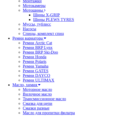
Монтажки
Мотокамеры
Мотошины
Шины X-GRIP
Шины PLEWS TYRES
Муссы, тублисс
Насосы
Спицы, комплект спиц
Ремни вариатора
Ремни Arctic Cat
Ремни BRP Lynx
Ремни BRP Ski-Doo
Ремни Honda
Ремни Polaris
Ремни Yamaha
Ремни GATES
Ремни DAYCO
Ремни ULTIMAX
Масло, химия
Моторное масло
Вилочное масло
Трансмиссионное масло
Смазка для цепи
Смазки разные
Масло для пропитки фильтра