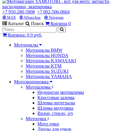
+7 950-280-5908
+7 902-506-0604
🟢 MAX
🟢 WhatsApp
🔵 Telegram
Каталог
Поиск
Корзина
0
Корзина
:
0
0 руб.
Мотоциклы
Мотоциклы BMW
Мотоциклы HONDA
Мотоциклы KAWASAKI
Мотоциклы KTM
Мотоциклы SUZUKI
Мотоциклы YAMAHA
Мотоэкипировка
Мотошлемы
Недорогие мотошлемы
Кроссовые шлемы
Шлемы интегралы
Шлемы модуляры
Визор, стекло, з/ч
Мотоочки
Мото очки
Линзы для очков