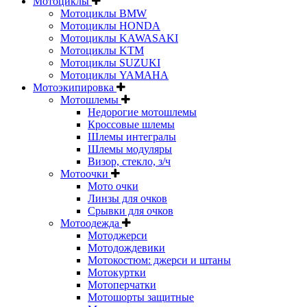
Мотоциклы
Мотоциклы BMW
Мотоциклы HONDA
Мотоциклы KAWASAKI
Мотоциклы KTM
Мотоциклы SUZUKI
Мотоциклы YAMAHA
Мотоэкипировка
Мотошлемы
Недорогие мотошлемы
Кроссовые шлемы
Шлемы интегралы
Шлемы модуляры
Визор, стекло, з/ч
Мотоочки
Мото очки
Линзы для очков
Срывки для очков
Мотоодежда
Мотоджерси
Мотодождевики
Мотокостюм: джерси и штаны
Мотокуртки
Мотоперчатки
Мотошорты защитные