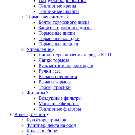
Патрубки карбюратора
Топливные краны
Топливные шланги
Тормозная система
Болты тормозного диска
Защита тормозного диска
Тормозные диски
Тормозные колодки
Тормозные шланги
Управление
Лапки переключения передач КПП
Лапки тормоза
Руль мотоцикла, моторули
Ручки газа
Рычаги сцепления
Рычаги тормоза
Тросы, тросики
Фильтры
Воздушные фильтры
Масляные фильтры
Топливные фильтры
Колёса, резина
Буксаторы, римлок
Флиппер, лента на обод
Колёса в сборе