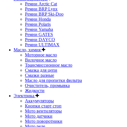
Ремни Arctic Cat
Ремни BRP Lynx
Ремни BRP Ski-Doo
Ремни Honda
Ремни Polaris
Ремни Yamaha
Ремни GATES
Ремни DAYCO
Ремни ULTIMAX
Масло, химия
Моторное масло
Вилочное масло
Трансмиссионное масло
Смазка для цепи
Смазки разные
Масло для пропитки фильтра
Очиститель, промывка
Жидкости
Электрика
Аккумуляторы
Кнопки старт стоп
Мото вентиляторы
Мото датчики
Мото поворотники
Мото реле