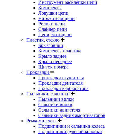
Инструмент расклёпки цепи
Комплекты
Ловушки цепи
Натяжители цепи
Ролики цепи
Слайдер цепи
Цепи, мотоцепи
Пластик, стекло
Брызговики
Комплекты пластика
Крыло заднее
Крыло переднее
Щиток номера
Прокладки
Прокладки глушителя
Прокладки двигателя
Прокладки карбюратора
Пыльники, сальники
Пыльники вилки
Сальники вилки
Сальники двигателя
Сальники задних амортизаторов
Ремкомплекты
Подшипники и сальники колеса
Подшипники рулевой колонки