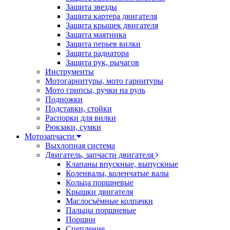
Защита звезды
Защита картера двигателя
Защита крышек двигателя
Защита маятника
Защита перьев вилки
Защита радиатора
Защита рук, рычагов
Инструменты
Мотогарнитуры, мото гарнитуры
Мото грипсы, ручки на руль
Подножки
Подставки, стойки
Распорки для вилки
Рюкзаки, сумки
Мотозапчасти
Выхлопная система
Двигатель, запчасти двигателя
Клапаны впускные, выпускные
Коленвалы, коленчатые валы
Кольца поршневые
Крышки двигателя
Маслосъёмные колпачки
Пальцы поршневые
Поршни
Сцепление