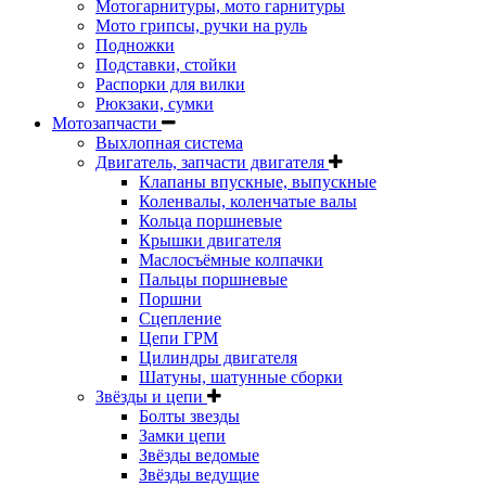
Мотогарнитуры, мото гарнитуры
Мото грипсы, ручки на руль
Подножки
Подставки, стойки
Распорки для вилки
Рюкзаки, сумки
Мотозапчасти
Выхлопная система
Двигатель, запчасти двигателя
Клапаны впускные, выпускные
Коленвалы, коленчатые валы
Кольца поршневые
Крышки двигателя
Маслосъёмные колпачки
Пальцы поршневые
Поршни
Сцепление
Цепи ГРМ
Цилиндры двигателя
Шатуны, шатунные сборки
Звёзды и цепи
Болты звезды
Замки цепи
Звёзды ведомые
Звёзды ведущие