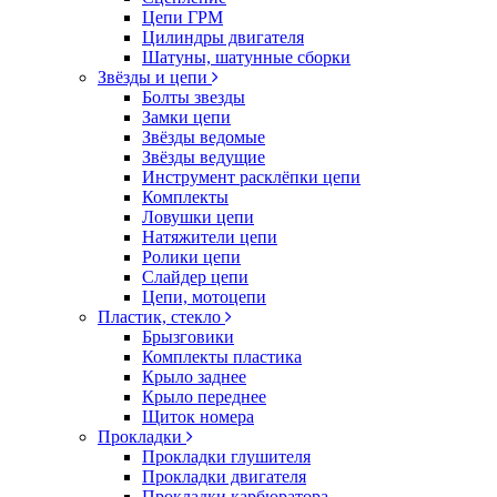
Цепи ГРМ
Цилиндры двигателя
Шатуны, шатунные сборки
Звёзды и цепи
Болты звезды
Замки цепи
Звёзды ведомые
Звёзды ведущие
Инструмент расклёпки цепи
Комплекты
Ловушки цепи
Натяжители цепи
Ролики цепи
Слайдер цепи
Цепи, мотоцепи
Пластик, стекло
Брызговики
Комплекты пластика
Крыло заднее
Крыло переднее
Щиток номера
Прокладки
Прокладки глушителя
Прокладки двигателя
Прокладки карбюратора