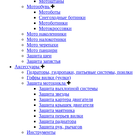
Мотоштаны
Мотообувь
Мотоботы
Снегоходные ботинки
Мотоботинки
Мотокроссовки
Мото наколенники
Мото налокотники
Мото черепахи
Мото панцири
Защита шеи
Защита запястья
Аксессуары
Гидраторы, гидропаки, питьевые системы, поилки
Гофры вилки (чулки)
Защита мотоцикла
Защита выхлопной системы
Защита звезды
Защита картера двигателя
Защита крышек двигателя
Защита маятника
Защита перьев вилки
Защита радиатора
Защита рук, рычагов
Инструменты