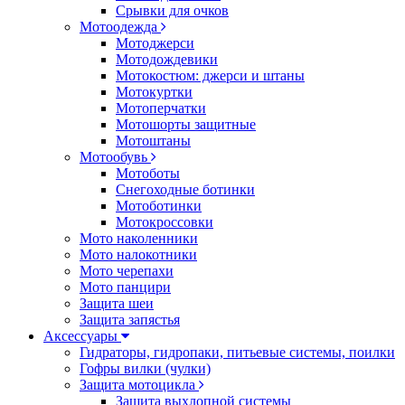
Срывки для очков
Мотоодежда
Мотоджерси
Мотодождевики
Мотокостюм: джерси и штаны
Мотокуртки
Мотоперчатки
Мотошорты защитные
Мотоштаны
Мотообувь
Мотоботы
Снегоходные ботинки
Мотоботинки
Мотокроссовки
Мото наколенники
Мото налокотники
Мото черепахи
Мото панцири
Защита шеи
Защита запястья
Аксессуары
Гидраторы, гидропаки, питьевые системы, поилки
Гофры вилки (чулки)
Защита мотоцикла
Защита выхлопной системы