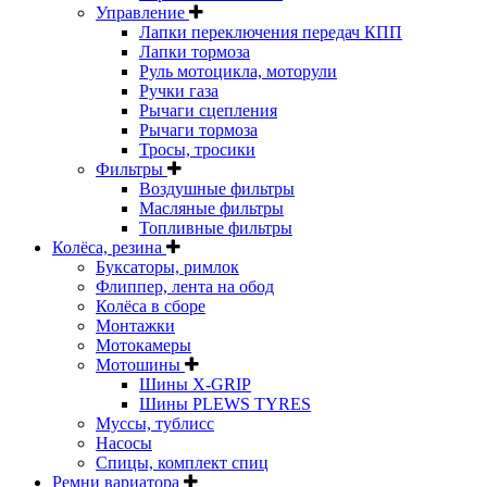
Управление
Лапки переключения передач КПП
Лапки тормоза
Руль мотоцикла, моторули
Ручки газа
Рычаги сцепления
Рычаги тормоза
Тросы, тросики
Фильтры
Воздушные фильтры
Масляные фильтры
Топливные фильтры
Колёса, резина
Буксаторы, римлок
Флиппер, лента на обод
Колёса в сборе
Монтажки
Мотокамеры
Мотошины
Шины X-GRIP
Шины PLEWS TYRES
Муссы, тублисс
Насосы
Спицы, комплект спиц
Ремни вариатора