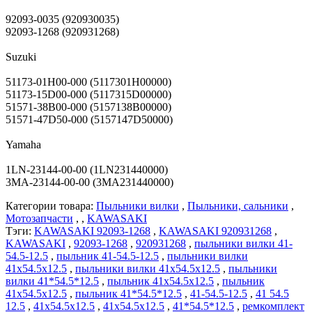
92093-0035 (920930035)
92093-1268 (920931268)
Suzuki
51173-01H00-000 (5117301H00000)
51173-15D00-000 (5117315D00000)
51571-38B00-000 (5157138B00000)
51571-47D50-000 (5157147D50000)
Yamaha
1LN-23144-00-00 (1LN231440000)
3MA-23144-00-00 (3MA231440000)
Категории товара:
Пыльники вилки
,
Пыльники, сальники
,
Мотозапчасти
, ,
KAWASAKI
Тэги:
KAWASAKI 92093-1268
,
KAWASAKI 920931268
,
KAWASAKI
,
92093-1268
,
920931268
,
пыльники вилки 41-
54.5-12.5
,
пыльник 41-54.5-12.5
,
пыльники вилки
41х54.5х12.5
,
пыльники вилки 41x54.5x12.5
,
пыльники
вилки 41*54.5*12.5
,
пыльник 41х54.5х12.5
,
пыльник
41x54.5x12.5
,
пыльник 41*54.5*12.5
,
41-54.5-12.5
,
41 54.5
12.5
,
41х54.5х12.5
,
41x54.5x12.5
,
41*54.5*12.5
,
ремкомплект