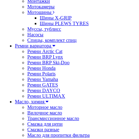
Монтажки
Мотокамеры
Мотошины
Шины X-GRIP
Шины PLEWS TYRES
Муссы, тублисс
Насосы
Спицы, комплект спиц
Ремни вариатора
Ремни Arctic Cat
Ремни BRP Lynx
Ремни BRP Ski-Doo
Ремни Honda
Ремни Polaris
Ремни Yamaha
Ремни GATES
Ремни DAYCO
Ремни ULTIMAX
Масло, химия
Моторное масло
Вилочное масло
Трансмиссионное масло
Смазка для цепи
Смазки разные
Масло для пропитки фильтра