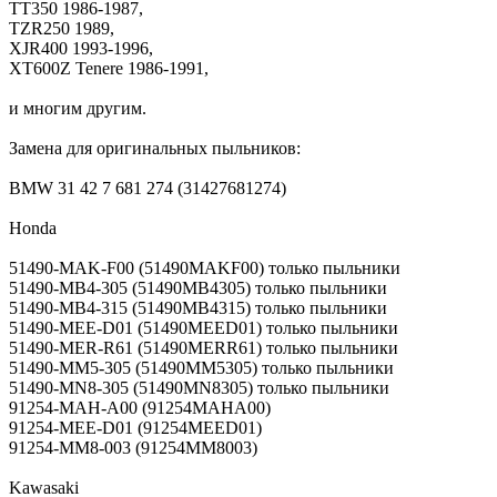
TT350 1986-1987,
TZR250 1989,
XJR400 1993-1996,
XT600Z Tenere 1986-1991,
и многим другим.
Замена для оригинальных пыльников:
BMW 31 42 7 681 274 (31427681274)
Honda
51490-MAK-F00 (51490MAKF00) только пыльники
51490-MB4-305 (51490MB4305) только пыльники
51490-MB4-315 (51490MB4315) только пыльники
51490-MEE-D01 (51490MEED01) только пыльники
51490-MER-R61 (51490MERR61) только пыльники
51490-MM5-305 (51490MM5305) только пыльники
51490-MN8-305 (51490MN8305) только пыльники
91254-MAH-A00 (91254MAHA00)
91254-MEE-D01 (91254MEED01)
91254-MM8-003 (91254MM8003)
Kawasaki