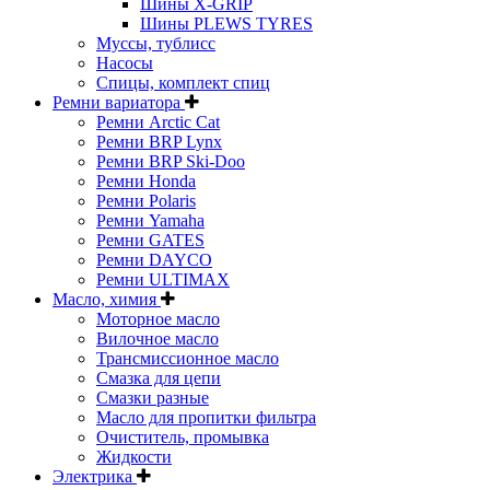
Шины X-GRIP
Шины PLEWS TYRES
Муссы, тублисс
Насосы
Спицы, комплект спиц
Ремни вариатора
Ремни Arctic Cat
Ремни BRP Lynx
Ремни BRP Ski-Doo
Ремни Honda
Ремни Polaris
Ремни Yamaha
Ремни GATES
Ремни DAYCO
Ремни ULTIMAX
Масло, химия
Моторное масло
Вилочное масло
Трансмиссионное масло
Смазка для цепи
Смазки разные
Масло для пропитки фильтра
Очиститель, промывка
Жидкости
Электрика