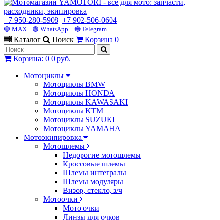
+7 950-280-5908
+7 902-506-0604
🟢 MAX
🟢 WhatsApp
🔵 Telegram
Каталог
Поиск
Корзина
0
Корзина
:
0
0 руб.
Мотоциклы
Мотоциклы BMW
Мотоциклы HONDA
Мотоциклы KAWASAKI
Мотоциклы KTM
Мотоциклы SUZUKI
Мотоциклы YAMAHA
Мотоэкипировка
Мотошлемы
Недорогие мотошлемы
Кроссовые шлемы
Шлемы интегралы
Шлемы модуляры
Визор, стекло, з/ч
Мотоочки
Мото очки
Линзы для очков