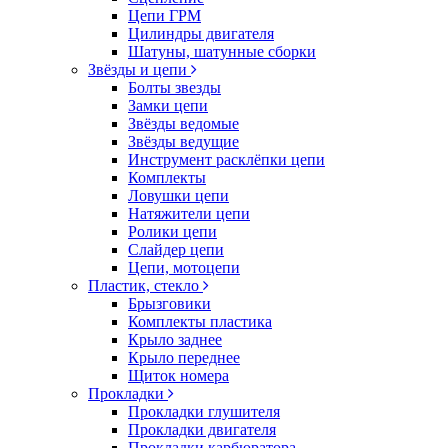
Цепи ГРМ
Цилиндры двигателя
Шатуны, шатунные сборки
Звёзды и цепи
Болты звезды
Замки цепи
Звёзды ведомые
Звёзды ведущие
Инструмент расклёпки цепи
Комплекты
Ловушки цепи
Натяжители цепи
Ролики цепи
Слайдер цепи
Цепи, мотоцепи
Пластик, стекло
Брызговики
Комплекты пластика
Крыло заднее
Крыло переднее
Щиток номера
Прокладки
Прокладки глушителя
Прокладки двигателя
Прокладки карбюратора