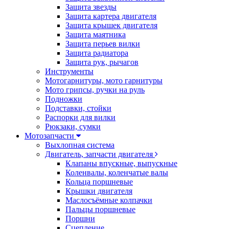
Защита звезды
Защита картера двигателя
Защита крышек двигателя
Защита маятника
Защита перьев вилки
Защита радиатора
Защита рук, рычагов
Инструменты
Мотогарнитуры, мото гарнитуры
Мото грипсы, ручки на руль
Подножки
Подставки, стойки
Распорки для вилки
Рюкзаки, сумки
Мотозапчасти
Выхлопная система
Двигатель, запчасти двигателя
Клапаны впускные, выпускные
Коленвалы, коленчатые валы
Кольца поршневые
Крышки двигателя
Маслосъёмные колпачки
Пальцы поршневые
Поршни
Сцепление