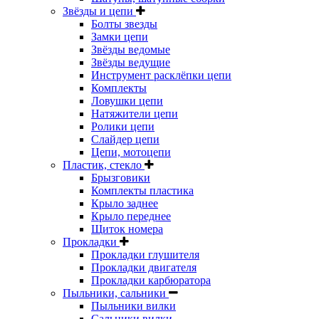
Звёзды и цепи
Болты звезды
Замки цепи
Звёзды ведомые
Звёзды ведущие
Инструмент расклёпки цепи
Комплекты
Ловушки цепи
Натяжители цепи
Ролики цепи
Слайдер цепи
Цепи, мотоцепи
Пластик, стекло
Брызговики
Комплекты пластика
Крыло заднее
Крыло переднее
Щиток номера
Прокладки
Прокладки глушителя
Прокладки двигателя
Прокладки карбюратора
Пыльники, сальники
Пыльники вилки
Сальники вилки