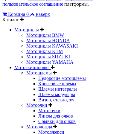
пользовательское соглашение
платформы.
Корзина
0
наверх
Каталог
Мотоциклы
Мотоциклы BMW
Мотоциклы HONDA
Мотоциклы KAWASAKI
Мотоциклы KTM
Мотоциклы SUZUKI
Мотоциклы YAMAHA
Мотоэкипировка
Мотошлемы
Недорогие мотошлемы
Кроссовые шлемы
Шлемы интегралы
Шлемы модуляры
Визор, стекло, з/ч
Мотоочки
Мото очки
Линзы для очков
Срывки для очков
Мотоодежда
Мотоджерси