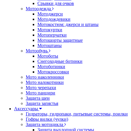
Срывки для очков
Мотоодежда
Мотоджерси
Мотодождевики
Мотокостюм: джерси и штаны
Мотокуртки
Мотоперчатки
Мотошорты защитные
Мотоштаны
Мотообувь
Мотоботы
Снегоходные ботинки
Мотоботинки
Мотокроссовки
Мото наколенники
Мото налокотники
Мото черепахи
Мото панцири
Защита шеи
Защита запястья
Аксессуары
Гидраторы, гидропаки, питьевые системы, поилки
Гофры вилки (чулки)
Защита мотоцикла
Защита выхлопной системы