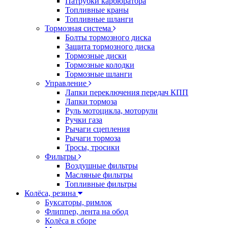
Патрубки карбюратора
Топливные краны
Топливные шланги
Тормозная система
Болты тормозного диска
Защита тормозного диска
Тормозные диски
Тормозные колодки
Тормозные шланги
Управление
Лапки переключения передач КПП
Лапки тормоза
Руль мотоцикла, моторули
Ручки газа
Рычаги сцепления
Рычаги тормоза
Тросы, тросики
Фильтры
Воздушные фильтры
Масляные фильтры
Топливные фильтры
Колёса, резина
Буксаторы, римлок
Флиппер, лента на обод
Колёса в сборе