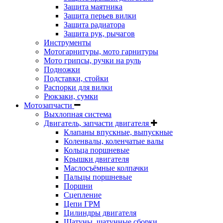
Защита маятника
Защита перьев вилки
Защита радиатора
Защита рук, рычагов
Инструменты
Мотогарнитуры, мото гарнитуры
Мото грипсы, ручки на руль
Подножки
Подставки, стойки
Распорки для вилки
Рюкзаки, сумки
Мотозапчасти
Выхлопная система
Двигатель, запчасти двигателя
Клапаны впускные, выпускные
Коленвалы, коленчатые валы
Кольца поршневые
Крышки двигателя
Маслосъёмные колпачки
Пальцы поршневые
Поршни
Сцепление
Цепи ГРМ
Цилиндры двигателя
Шатуны, шатунные сборки