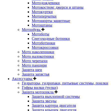
Мотодождевики
Мотокостюм: джерси и штаны
Мотокуртки
Мотоперчатки
Мотошорты защитные
Мотоштаны
Мотообувь
Мотоботы
Снегоходные ботинки
Мотоботинки
Мотокроссовки
Мото наколенники
Мото налокотники
Мото черепахи
Мото панцири
Защита шеи
Защита запястья
Аксессуары
Гидраторы, гидропаки, питьевые системы, поилки
Гофры вилки (чулки)
Защита мотоцикла
Защита выхлопной системы
Защита звезды
Защита картера двигателя
Защита крышек двигателя