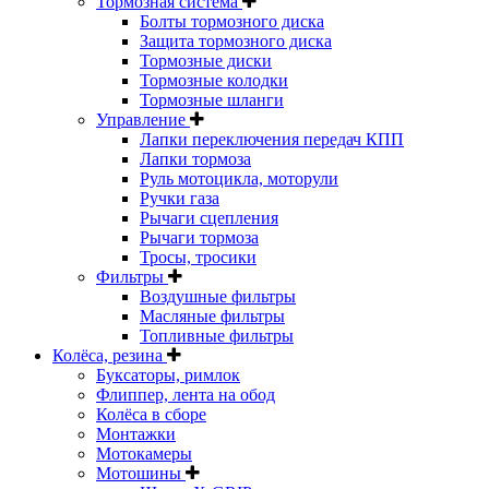
Тормозная система
Болты тормозного диска
Защита тормозного диска
Тормозные диски
Тормозные колодки
Тормозные шланги
Управление
Лапки переключения передач КПП
Лапки тормоза
Руль мотоцикла, моторули
Ручки газа
Рычаги сцепления
Рычаги тормоза
Тросы, тросики
Фильтры
Воздушные фильтры
Масляные фильтры
Топливные фильтры
Колёса, резина
Буксаторы, римлок
Флиппер, лента на обод
Колёса в сборе
Монтажки
Мотокамеры
Мотошины