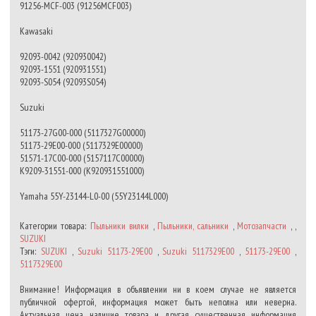
91256-MCF-003 (91256MCF003)
Kawasaki
92093-0042 (920930042)
92093-1551 (920931551)
92093-S054 (92093S054)
Suzuki
51173-27G00-000 (5117327G00000)
51173-29E00-000 (5117329E00000)
51571-17C00-000 (5157117C00000)
K9209-31551-000 (K920931551000)
Yamaha 55Y-23144-L0-00 (55Y23144L000)
Категории товара:
Пыльники вилки
,
Пыльники, сальники
,
Мотозапчасти
, ,
SUZUKI
Тэги:
SUZUKI
,
Suzuki 51173-29E00
,
Suzuki 5117329E00
,
51173-29E00
,
5117329E00
Внимание! Информация в объявлении ни в коем случае не является
публичной офертой, информация может быть неполна или неверна.
Актуальная цена, наличие товара и другая существенная информация