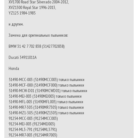
XV1700 Road Star Silverado 2004-2012,
XVZ1300 Royal Star 1996-2013,
YZ125 1984-1985
и другим.
Замена для оригинальных пыльников:
BMW 31 42 7 702 838 (31427702838)
Ducati 34911011A
Honda
51490-MCC-003 (51490MCC003) только пыльники
51490-MCF-000 (51490MCF000) только пыльники
51490-MCW-D01 (51490MCWD01) только пыльники
51490-MEJ-003 (51490MEJ003) только пыльники
51490-MFL-003 (51490MFL003) только пыльники
51490-MR7-305 (51490MR7305) только пыльники
51490-MZ1-305 (51490MZ1305) только пыльники
91254-MCC-003 (91254MCC003)
91254-MEJ-003 (91254MEJ003)
91254-ML3-791 (91254ML3791)
91254-MR7-003 (91254MR7003)