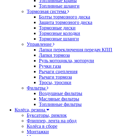
Топливные краны
Топливные шланги
Тормозная система
Болты тормозного диска
Защита тормозного диска
Тормозные диски
Тормозные колодки
Тормозные шланги
Управление
Лапки переключения передач КПП
Лапки тормоза
Руль мотоцикла, моторули
Ручки газа
Рычаги сцепления
Рычаги тормоза
Тросы, тросики
Фильтры
Воздушные фильтры
Масляные фильтры
Топливные фильтры
Колёса, резина
Буксаторы, римлок
Флиппер, лента на обод
Колёса в сборе
Монтажки