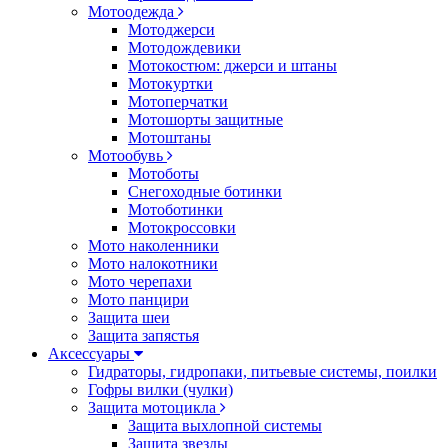
Мотоодежда
Мотоджерси
Мотодождевики
Мотокостюм: джерси и штаны
Мотокуртки
Мотоперчатки
Мотошорты защитные
Мотоштаны
Мотообувь
Мотоботы
Снегоходные ботинки
Мотоботинки
Мотокроссовки
Мото наколенники
Мото налокотники
Мото черепахи
Мото панцири
Защита шеи
Защита запястья
Аксессуары
Гидраторы, гидропаки, питьевые системы, поилки
Гофры вилки (чулки)
Защита мотоцикла
Защита выхлопной системы
Защита звезды