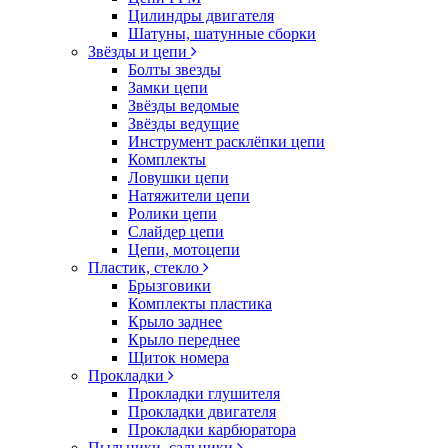
Цилиндры двигателя
Шатуны, шатунные сборки
Звёзды и цепи
Болты звезды
Замки цепи
Звёзды ведомые
Звёзды ведущие
Инструмент расклёпки цепи
Комплекты
Ловушки цепи
Натяжители цепи
Ролики цепи
Слайдер цепи
Цепи, мотоцепи
Пластик, стекло
Брызговики
Комплекты пластика
Крыло заднее
Крыло переднее
Щиток номера
Прокладки
Прокладки глушителя
Прокладки двигателя
Прокладки карбюратора
Пыльники, сальники