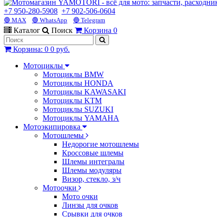
+7 950-280-5908
+7 902-506-0604
🟢 MAX
🟢 WhatsApp
🔵 Telegram
Каталог
Поиск
Корзина
0
Корзина
:
0
0 руб.
Мотоциклы
Мотоциклы BMW
Мотоциклы HONDA
Мотоциклы KAWASAKI
Мотоциклы KTM
Мотоциклы SUZUKI
Мотоциклы YAMAHA
Мотоэкипировка
Мотошлемы
Недорогие мотошлемы
Кроссовые шлемы
Шлемы интегралы
Шлемы модуляры
Визор, стекло, з/ч
Мотоочки
Мото очки
Линзы для очков
Срывки для очков