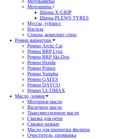
Мотокамеры
Мотошины
Шины X-GRIP
Шины PLEWS TYRES
Муссы, тублисс
Насосы
Спицы, комплект спиц
Ремни вариатора
Ремни Arctic Cat
Ремни BRP Lynx
Ремни BRP Ski-Doo
Ремни Honda
Ремни Polaris
Ремни Yamaha
Ремни GATES
Ремни DAYCO
Ремни ULTIMAX
Масло, химия
Моторное масло
Вилочное масло
Трансмиссионное масло
Смазка для цепи
Смазки разные
Масло для пропитки фильтра
Очиститель, промывка