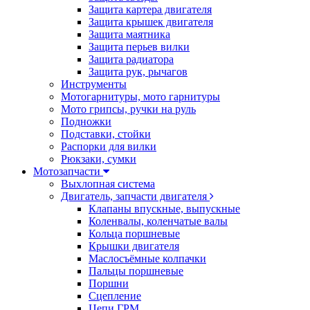
Защита картера двигателя
Защита крышек двигателя
Защита маятника
Защита перьев вилки
Защита радиатора
Защита рук, рычагов
Инструменты
Мотогарнитуры, мото гарнитуры
Мото грипсы, ручки на руль
Подножки
Подставки, стойки
Распорки для вилки
Рюкзаки, сумки
Мотозапчасти
Выхлопная система
Двигатель, запчасти двигателя
Клапаны впускные, выпускные
Коленвалы, коленчатые валы
Кольца поршневые
Крышки двигателя
Маслосъёмные колпачки
Пальцы поршневые
Поршни
Сцепление
Цепи ГРМ