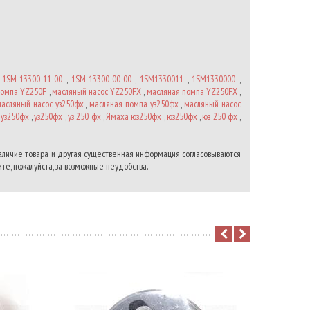
,
1SM-13300-11-00
,
1SM-13300-00-00
,
1SM1330011
,
1SM1330000
,
помпа YZ250F
,
масляный насос YZ250FX
,
масляная помпа YZ250FX
,
асляный насос уз250фх
,
масляная помпа уз250фх
,
масляный насос
 уз250фх
,
уз250фх
,
уз 250 фх
,
Ямаха юз250фх
,
юз250фх
,
юз 250 фх
,
наличие товара и другая существенная информация согласовываются
те, пожалуйста, за возможные неудобства.