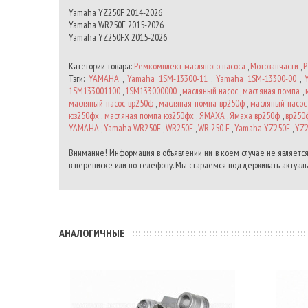
Yamaha YZ250F 2014-2026
Yamaha WR250F 2015-2026
Yamaha YZ250FX 2015-2026
Категории товара:
Ремкомплект масляного насоса
,
Мотозапчасти
,
Р
Тэги:
YAMAHA
,
Yamaha 1SM-13300-11
,
Yamaha 1SM-13300-00
,
1SM133001100
,
1SM133000000
,
масляный насос
,
масляная помпа
,
масляный насос вр250ф
,
масляная помпа вр250ф
,
масляный насос
юз250фх
,
масляная помпа юз250фх
,
ЯМАХА
,
Ямаха вр250ф
,
вр250
YAMAHA
,
Yamaha WR250F
,
WR250F
,
WR 250 F
,
Yamaha YZ250F
,
YZ2
Внимание! Информация в объявлении ни в коем случае не является
в переписке или по телефону. Мы стараемся поддерживать актуальн
АНАЛОГИЧНЫЕ