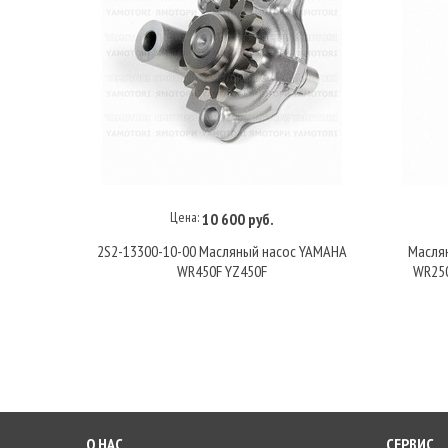
Цена:
10 600 руб.
В корзину
2S2-13300-10-00 Масляный насос YAMAHA
Маслян
WR450F YZ450F
WR250
О НАС
СЕРВИС