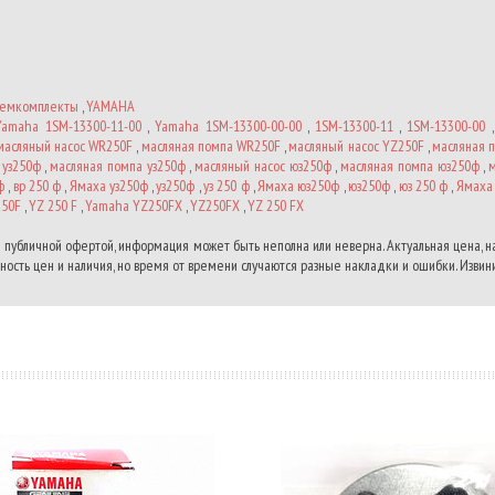
емкомплекты
,
YAMAHA
Yamaha 1SM-13300-11-00
,
Yamaha 1SM-13300-00-00
,
1SM-13300-11
,
1SM-13300-00
масляный насос WR250F
,
масляная помпа WR250F
,
масляный насос YZ250F
,
масляная 
 уз250ф
,
масляная помпа уз250ф
,
масляный насос юз250ф
,
масляная помпа юз250ф
,
м
ф
,
вр 250 ф
,
Ямаха уз250ф
,
уз250ф
,
уз 250 ф
,
Ямаха юз250ф
,
юз250ф
,
юз 250 ф
,
Ямаха
50F
,
YZ 250 F
,
Yamaha YZ250FX
,
YZ250FX
,
YZ 250 FX
 публичной офертой, информация может быть неполна или неверна. Актуальная цена, 
ость цен и наличия, но время от времени случаются разные накладки и ошибки. Извини