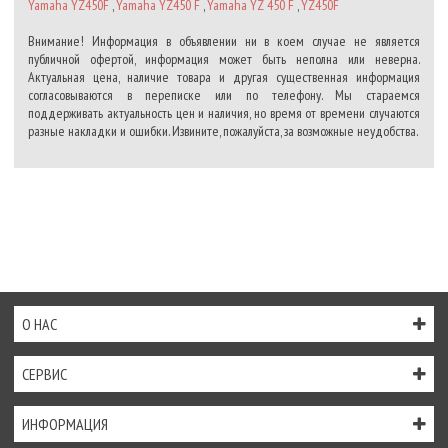
Yamaha YZ450F
,
Yamaha YZ450 F
,
Yamaha YZ 450 F
,
YZ450F
Внимание! Информация в объявлении ни в коем случае не является
публичной офертой, информация может быть неполна или неверна.
Актуальная цена, наличие товара и другая существенная информация
согласовываются в переписке или по телефону. Мы стараемся
поддерживать актуальность цен и наличия, но время от времени случаются
разные накладки и ошибки. Извините, пожалуйста, за возможные неудобства.
О НАС
СЕРВИС
ИНФОРМАЦИЯ