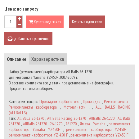
Цена:
по запросу
Купить под заказ
Купить в один клик
добавить к сравнению
Описание
Характеристики
Набор (ремкомплект) карбюратора All Balls 26-1270
для мотоцикла Yamaha YZ450F 2007-2009 г.
В составе комплекта все детали, представленные на фотографии.
Продается только набором.
Категории товара:
Прокладки карбюратора
,
Прокладки
,
Ремкомплекты
,
Ремкомплекты карбюратора
,
Мотозапчасти
, ,
ALL BALLS RACING
(ALLBALLS)
Тэги:
All Balls 26-1270
,
All Balls Racing 26-1270
,
AllBalls 26-1270
,
All Balls
261270
,
AllBalls 261270
,
26-1270
,
261270
,
Ямаха
,
Yamaha
,
ремкомплект
карбюратора Yamaha YZ450F
,
ремкомплект карбюратора YZ450F
,
ремкомплект карбюратора YZ 450 F
,
ремкомплект карбюратора YZ450 F
,