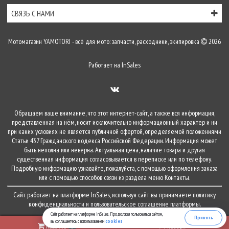
СВЯЗЬ С НАМИ
Мотомагазин YAMOTORI - всё для мото: запчасти, расходники, экипировка
2026
Работает на
InSales
Обращаем ваше внимание, что этот интернет-сайт, а также вся информация,
представленная на нём, носит исключительно информационный характер и ни
при каких условиях не является публичной офертой, определяемой положениями
Статьи 437 Гражданского кодекса Российской Федерации. Информация может
быть неполна или неверна. Актуальная цена, наличие товара и другая
существенная информация согласовывается в переписке или по телефону.
Подробную информацию узнавайте, пожалуйста, с помощью оформления заказа
или с помощью способов связи из раздела меню
Контакты
.
Сайт работает на платформе
InSales
, используя сайт вы принимаете
политику
конфиденциальности
и
пользовательское соглашение
платформы.
Сайт работает на платформе InSales. Продолжая пользоваться сайтом,
Принять
вы соглашаетесь с использованием
cookies
Корзина
наверх
0