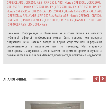
CRF250L ABS
,
CRF250L ABS
,
CRF 250 L ABS
,
Honda CRF250RL
,
CRF250RL
,
CRF 250 RL
,
Honda CRF250RL RALLY
,
CRF250RL RALLY
,
CRF 250 RL RALLY
,
Honda CRF250RLA
,
CRF250RLA
,
CRF 250 RLA
,
Honda CRF250RLA RALLY ABS
,
CRF250RLA RALLY ABS
,
CRF 250 RLA RALLY ABS
,
Honda CRF300L
,
CRF300L
,
CRF 300 L
,
Honda CRF300LR
,
CRF300LR
,
CRF 300 LR
,
Honda CRF300LR ABS
,
CRF300LR ABS
,
CRF 300 LR ABS
Внимание! Информация в объявлении ни в коем случае не является
публичной офертой, информация может быть неполна или неверна.
Актуальная цена, наличие товара и другая существенная информация
согласовываются в переписке или по телефону. Мы стараемся
поддерживать актуальность цен и наличия, но время от времени случаются
разные накладки и ошибки. Извините, пожалуйста, за возможные неудобства.
АНАЛОГИЧНЫЕ