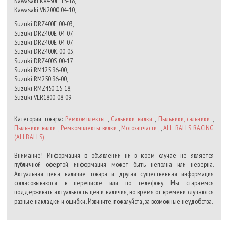
Kawasaki KX450F 15-18,
Kawasaki VN2000 04-10,
Suzuki DRZ400E 00-03,
Suzuki DRZ400E 04-07,
Suzuki DRZ400E 04-07,
Suzuki DRZ400K 00-03,
Suzuki DRZ400S 00-17,
Suzuki RM125 96-00,
Suzuki RM250 96-00,
Suzuki RMZ450 15-18,
Suzuki VLR1800 08-09
Категории товара:
Ремкомплекты
,
Сальники вилки
,
Пыльники, сальники
,
Пыльники вилки
,
Ремкомплекты вилки
,
Мотозапчасти
, ,
ALL BALLS RACING
(ALLBALLS)
Внимание! Информация в объявлении ни в коем случае не является
публичной офертой, информация может быть неполна или неверна.
Актуальная цена, наличие товара и другая существенная информация
согласовываются в переписке или по телефону. Мы стараемся
поддерживать актуальность цен и наличия, но время от времени случаются
разные накладки и ошибки. Извините, пожалуйста, за возможные неудобства.