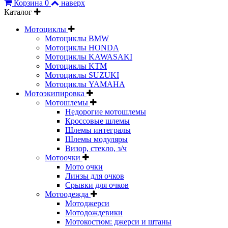
Корзина
0
наверх
Каталог
Мотоциклы
Мотоциклы BMW
Мотоциклы HONDA
Мотоциклы KAWASAKI
Мотоциклы KTM
Мотоциклы SUZUKI
Мотоциклы YAMAHA
Мотоэкипировка
Мотошлемы
Недорогие мотошлемы
Кроссовые шлемы
Шлемы интегралы
Шлемы модуляры
Визор, стекло, з/ч
Мотоочки
Мото очки
Линзы для очков
Срывки для очков
Мотоодежда
Мотоджерси
Мотодождевики
Мотокостюм: джерси и штаны