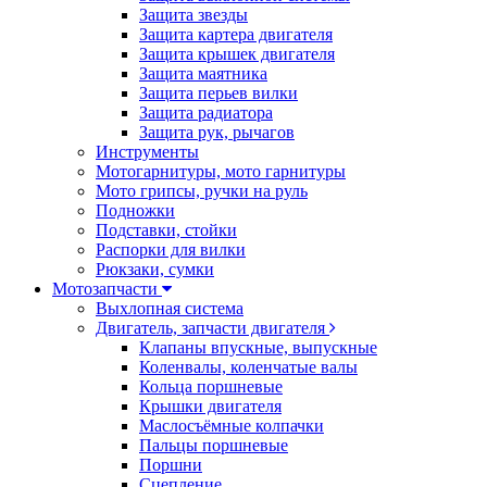
Защита звезды
Защита картера двигателя
Защита крышек двигателя
Защита маятника
Защита перьев вилки
Защита радиатора
Защита рук, рычагов
Инструменты
Мотогарнитуры, мото гарнитуры
Мото грипсы, ручки на руль
Подножки
Подставки, стойки
Распорки для вилки
Рюкзаки, сумки
Мотозапчасти
Выхлопная система
Двигатель, запчасти двигателя
Клапаны впускные, выпускные
Коленвалы, коленчатые валы
Кольца поршневые
Крышки двигателя
Маслосъёмные колпачки
Пальцы поршневые
Поршни
Сцепление