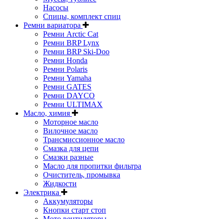
Насосы
Спицы, комплект спиц
Ремни вариатора
Ремни Arctic Cat
Ремни BRP Lynx
Ремни BRP Ski-Doo
Ремни Honda
Ремни Polaris
Ремни Yamaha
Ремни GATES
Ремни DAYCO
Ремни ULTIMAX
Масло, химия
Моторное масло
Вилочное масло
Трансмиссионное масло
Смазка для цепи
Смазки разные
Масло для пропитки фильтра
Очиститель, промывка
Жидкости
Электрика
Аккумуляторы
Кнопки старт стоп
Мото вентиляторы