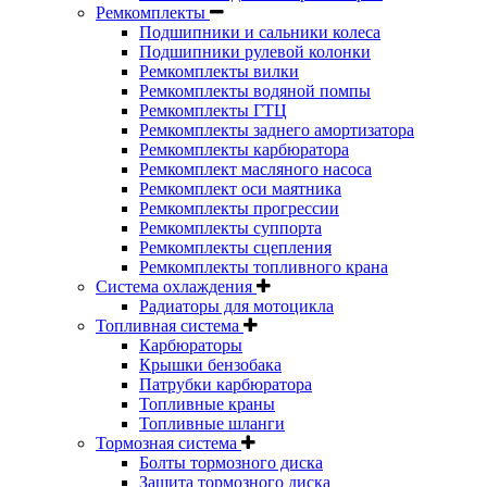
Ремкомплекты
Подшипники и сальники колеса
Подшипники рулевой колонки
Ремкомплекты вилки
Ремкомплекты водяной помпы
Ремкомплекты ГТЦ
Ремкомплекты заднего амортизатора
Ремкомплекты карбюратора
Ремкомплект масляного насоса
Ремкомплект оси маятника
Ремкомплекты прогрессии
Ремкомплекты суппорта
Ремкомплекты сцепления
Ремкомплекты топливного крана
Система охлаждения
Радиаторы для мотоцикла
Топливная система
Карбюраторы
Крышки бензобака
Патрубки карбюратора
Топливные краны
Топливные шланги
Тормозная система
Болты тормозного диска
Защита тормозного диска