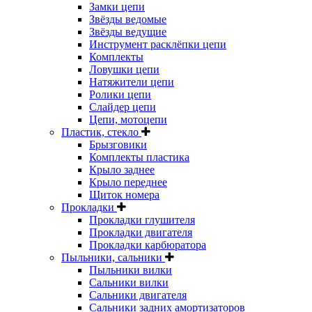
Замки цепи
Звёзды ведомые
Звёзды ведущие
Инструмент расклёпки цепи
Комплекты
Ловушки цепи
Натяжители цепи
Ролики цепи
Слайдер цепи
Цепи, мотоцепи
Пластик, стекло
Брызговики
Комплекты пластика
Крыло заднее
Крыло переднее
Щиток номера
Прокладки
Прокладки глушителя
Прокладки двигателя
Прокладки карбюратора
Пыльники, сальники
Пыльники вилки
Сальники вилки
Сальники двигателя
Сальники задних амортизаторов