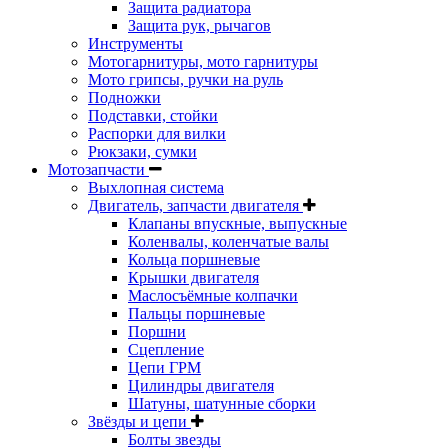
Защита радиатора
Защита рук, рычагов
Инструменты
Мотогарнитуры, мото гарнитуры
Мото грипсы, ручки на руль
Подножки
Подставки, стойки
Распорки для вилки
Рюкзаки, сумки
Мотозапчасти
Выхлопная система
Двигатель, запчасти двигателя
Клапаны впускные, выпускные
Коленвалы, коленчатые валы
Кольца поршневые
Крышки двигателя
Маслосъёмные колпачки
Пальцы поршневые
Поршни
Сцепление
Цепи ГРМ
Цилиндры двигателя
Шатуны, шатунные сборки
Звёзды и цепи
Болты звезды