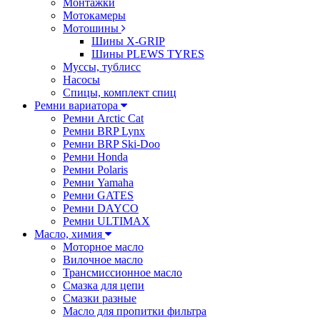
Монтажки
Мотокамеры
Мотошины
Шины X-GRIP
Шины PLEWS TYRES
Муссы, тублисс
Насосы
Спицы, комплект спиц
Ремни вариатора
Ремни Arctic Cat
Ремни BRP Lynx
Ремни BRP Ski-Doo
Ремни Honda
Ремни Polaris
Ремни Yamaha
Ремни GATES
Ремни DAYCO
Ремни ULTIMAX
Масло, химия
Моторное масло
Вилочное масло
Трансмиссионное масло
Смазка для цепи
Смазки разные
Масло для пропитки фильтра