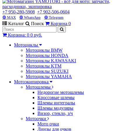
+7 950-280-5908
+7 902-506-0604
🟢 MAX
🟢 WhatsApp
🔵 Telegram
Каталог
Поиск
Корзина
0
Корзина
:
0
0 руб.
Мотоциклы
Мотоциклы BMW
Мотоциклы HONDA
Мотоциклы KAWASAKI
Мотоциклы KTM
Мотоциклы SUZUKI
Мотоциклы YAMAHA
Мотоэкипировка
Мотошлемы
Недорогие мотошлемы
Кроссовые шлемы
Шлемы интегралы
Шлемы модуляры
Визор, стекло, з/ч
Мотоочки
Мото очки
Линзы для очков