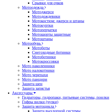
Срывки для очков
Мотоодежда
Мотоджерси
Мотодождевики
Мотокостюм: джерси и штаны
Мотокуртки
Мотоперчатки
Мотошорты защитные
Мотоштаны
Мотообувь
Мотоботы
Снегоходные ботинки
Мотоботинки
Мотокроссовки
Мото наколенники
Мото налокотники
Мото черепахи
Мото панцири
Защита шеи
Защита запястья
Аксессуары
Гидраторы, гидропаки, питьевые системы, поилки
Гофры вилки (чулки)
Защита мотоцикла
Защита выхлопной системы