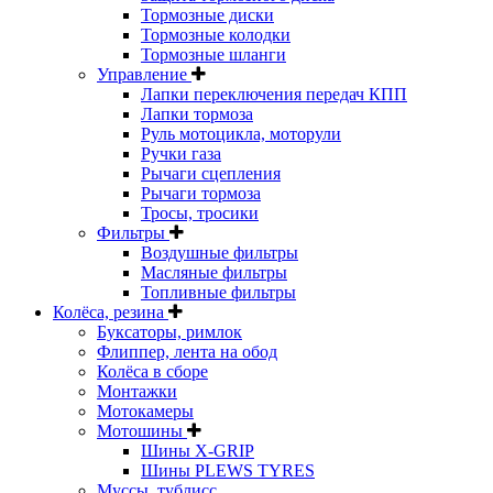
Тормозные диски
Тормозные колодки
Тормозные шланги
Управление
Лапки переключения передач КПП
Лапки тормоза
Руль мотоцикла, моторули
Ручки газа
Рычаги сцепления
Рычаги тормоза
Тросы, тросики
Фильтры
Воздушные фильтры
Масляные фильтры
Топливные фильтры
Колёса, резина
Буксаторы, римлок
Флиппер, лента на обод
Колёса в сборе
Монтажки
Мотокамеры
Мотошины
Шины X-GRIP
Шины PLEWS TYRES
Муссы, тублисс