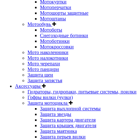
Мотокуртки
Мотоперчатки
Мотошорты защитные
Мотоштаны
Мотообувь
Мотоботы
Снегоходные ботинки
Мотоботинки
Мотокроссовки
Мото наколенники
Мото налокотники
Мото черепахи
Мото панцири
Защита шеи
Защита запястья
Аксессуары
Гидраторы, гидропаки, питьевые системы, поилки
Гофры вилки (чулки)
Защита мотоцикла
Защита выхлопной системы
Защита звезды
Защита картера двигателя
Защита крышек двигателя
Защита маятника
Защита перьев вилки