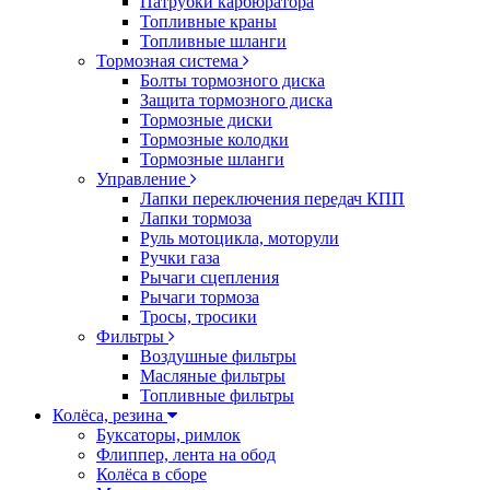
Патрубки карбюратора
Топливные краны
Топливные шланги
Тормозная система
Болты тормозного диска
Защита тормозного диска
Тормозные диски
Тормозные колодки
Тормозные шланги
Управление
Лапки переключения передач КПП
Лапки тормоза
Руль мотоцикла, моторули
Ручки газа
Рычаги сцепления
Рычаги тормоза
Тросы, тросики
Фильтры
Воздушные фильтры
Масляные фильтры
Топливные фильтры
Колёса, резина
Буксаторы, римлок
Флиппер, лента на обод
Колёса в сборе