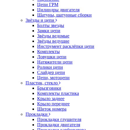
Цепи ГРМ
Цилиндры двигателя
Шатуны, шатунные сборки
Звёзды и цепи
Болты звезды
Замки цепи
Звёзды ведомые
Звёзды ведущие
Инструмент расклёпки цепи
Комплекты
Ловушки цепи
Натяжители цепи
Ролики цепи
Слайдер цепи
Цепи, мотоцепи
Пластик, стекло
Брызговики
Комплекты пластика
Крыло заднее
Крыло переднее
Щиток номера
Прокладки
Прокладки глушителя
Прокладки двигателя
Прокладки карбюратора