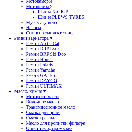
Мотокамеры
Мотошины
Шины X-GRIP
Шины PLEWS TYRES
Муссы, тублисс
Насосы
Спицы, комплект спиц
Ремни вариатора
Ремни Arctic Cat
Ремни BRP Lynx
Ремни BRP Ski-Doo
Ремни Honda
Ремни Polaris
Ремни Yamaha
Ремни GATES
Ремни DAYCO
Ремни ULTIMAX
Масло, химия
Моторное масло
Вилочное масло
Трансмиссионное масло
Смазка для цепи
Смазки разные
Масло для пропитки фильтра
Очиститель, промывка