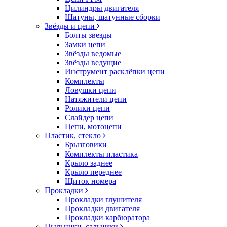
Цилиндры двигателя
Шатуны, шатунные сборки
Звёзды и цепи
Болты звезды
Замки цепи
Звёзды ведомые
Звёзды ведущие
Инструмент расклёпки цепи
Комплекты
Ловушки цепи
Натяжители цепи
Ролики цепи
Слайдер цепи
Цепи, мотоцепи
Пластик, стекло
Брызговики
Комплекты пластика
Крыло заднее
Крыло переднее
Щиток номера
Прокладки
Прокладки глушителя
Прокладки двигателя
Прокладки карбюратора
Пыльники, сальники