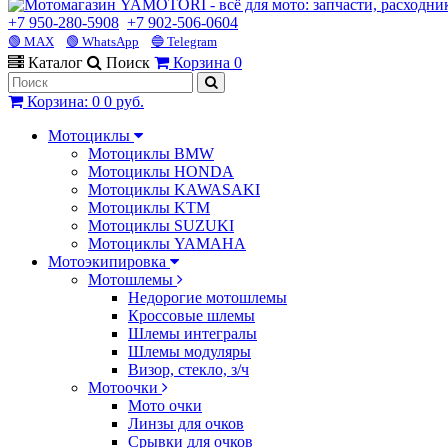
+7 950-280-5908
+7 902-506-0604
🟢 MAX
🟢 WhatsApp
🔵 Telegram
Каталог
Поиск
Корзина
0
Корзина
:
0
0 руб.
Мотоциклы
Мотоциклы BMW
Мотоциклы HONDA
Мотоциклы KAWASAKI
Мотоциклы KTM
Мотоциклы SUZUKI
Мотоциклы YAMAHA
Мотоэкипировка
Мотошлемы
Недорогие мотошлемы
Кроссовые шлемы
Шлемы интегралы
Шлемы модуляры
Визор, стекло, з/ч
Мотоочки
Мото очки
Линзы для очков
Срывки для очков