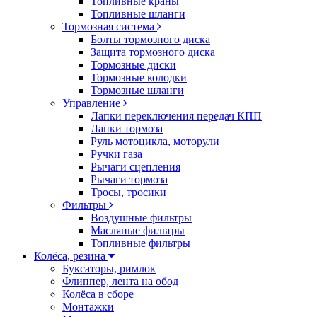
Топливные краны
Топливные шланги
Тормозная система
Болты тормозного диска
Защита тормозного диска
Тормозные диски
Тормозные колодки
Тормозные шланги
Управление
Лапки переключения передач КПП
Лапки тормоза
Руль мотоцикла, моторули
Ручки газа
Рычаги сцепления
Рычаги тормоза
Тросы, тросики
Фильтры
Воздушные фильтры
Масляные фильтры
Топливные фильтры
Колёса, резина
Буксаторы, римлок
Флиппер, лента на обод
Колёса в сборе
Монтажки