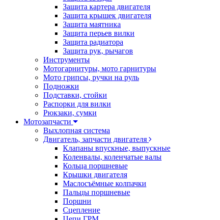
Защита картера двигателя
Защита крышек двигателя
Защита маятника
Защита перьев вилки
Защита радиатора
Защита рук, рычагов
Инструменты
Мотогарнитуры, мото гарнитуры
Мото грипсы, ручки на руль
Подножки
Подставки, стойки
Распорки для вилки
Рюкзаки, сумки
Мотозапчасти
Выхлопная система
Двигатель, запчасти двигателя
Клапаны впускные, выпускные
Коленвалы, коленчатые валы
Кольца поршневые
Крышки двигателя
Маслосъёмные колпачки
Пальцы поршневые
Поршни
Сцепление
Цепи ГРМ