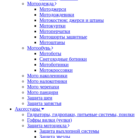
Мотоодежда
Мотоджерси
Мотодождевики
Мотокостюм: джерси и штаны
Мотокуртки
Мотоперчатки
Мотошорты защитные
Мотоштаны
Мотообувь
Мотоботы
Снегоходные ботинки
Мотоботинки
Мотокроссовки
Мото наколенники
Мото налокотники
Мото черепахи
Мото панцири
Защита шеи
Защита запястья
Аксессуары
Гидраторы, гидропаки, питьевые системы, поилки
Гофры вилки (чулки)
Защита мотоцикла
Защита выхлопной системы
Защита звезды