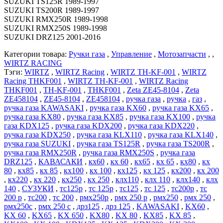
SUZUKI TS125R 1989-1997
SUZUKI TS200R 1989-1997
SUZUKI RMX250R 1989-1998
SUZUKI RMX250S 1989-1998
SUZUKI DRZ125 2001-2016
Категории товара:
Ручки газа
,
Управление
,
Мотозапчасти
, ,
WIRTZ RACING
Тэги:
WIRTZ
,
WIRTZ Racing
,
WIRTZ TH-KF-001
,
WIRTZ
Racing THKF001
,
WIRTZ TH-KF-001
,
WIRTZ Racing
THKF001
,
TH-KF-001
,
THKF001
,
Zeta ZE45-8104
,
Zeta
ZE458104
,
ZE45-8104
,
ZE458104
,
ручка газа
,
ручка
,
газ
,
ручка газа KAWASAKI
,
ручка газа KX60
,
ручка газа KX65
,
ручка газа KX80
,
ручка газа KX85
,
ручка газа KX100
,
ручка
газа KDX125
,
ручка газа KDX200
,
ручка газа KDX220
,
ручка газа KDX250
,
ручка газа KLX110
,
ручка газа KLX140
,
ручка газа SUZUKI
,
ручка газа TS125R
,
ручка газа TS200R
,
ручка газа RMX250R
,
ручка газа RMX250S
,
ручка газа
DRZ125
,
КАВАСАКИ
,
кх60
,
кх 60
,
кх65
,
кх 65
,
кх80
,
кх
80
,
кх85
,
кх 85
,
кх100
,
кх 100
,
кх125
,
кх 125
,
кх200
,
кх 200
,
кх220
,
кх 220
,
кх250
,
кх 250
,
клх110
,
клх 110
,
клх140
,
клх
140
,
СУЗУКИ
,
тс125р
,
тс 125р
,
тс125
,
тс 125
,
тс200р
,
тс
200 р
,
тс200
,
тс 200
,
рмх250р
,
рмх 250 р
,
рмх250
,
рмх 250
,
рмх250с
,
рмх 250 с
,
дрз125
,
дрз 125
,
KAWASAKI
,
KX60
,
KX 60
,
KX65
,
KX 650
,
KX80
,
KX 80
,
KX85
,
KX 85
,