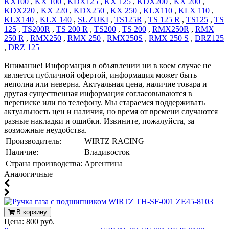
KX100
,
KX 100
,
KDX125
,
KX 125
,
KDX200
,
KX 200
,
KDX220
,
KX 220
,
KDX250
,
KX 250
,
KLX110
,
KLX 110
,
KLX140
,
KLX 140
,
SUZUKI
,
TS125R
,
TS 125 R
,
TS125
,
TS
125
,
TS200R
,
TS 200 R
,
TS200
,
TS 200
,
RMX250R
,
RMX
250 R
,
RMX250
,
RMX 250
,
RMX250S
,
RMX 250 S
,
DRZ125
,
DRZ 125
Внимание! Информация в объявлении ни в коем случае не
является публичной офертой, информация может быть
неполна или неверна. Актуальная цена, наличие товара и
другая существенная информация согласовываются в
переписке или по телефону. Мы стараемся поддерживать
актуальность цен и наличия, но время от времени случаются
разные накладки и ошибки. Извините, пожалуйста, за
возможные неудобства.
Производитель:
WIRTZ RACING
Наличие:
Владивосток
Страна производства:
Аргентина
Аналогичные
В корзину
Цена:
800 руб.