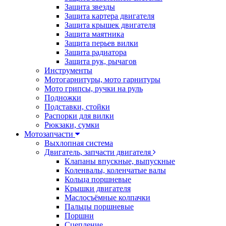
Защита звезды
Защита картера двигателя
Защита крышек двигателя
Защита маятника
Защита перьев вилки
Защита радиатора
Защита рук, рычагов
Инструменты
Мотогарнитуры, мото гарнитуры
Мото грипсы, ручки на руль
Подножки
Подставки, стойки
Распорки для вилки
Рюкзаки, сумки
Мотозапчасти
Выхлопная система
Двигатель, запчасти двигателя
Клапаны впускные, выпускные
Коленвалы, коленчатые валы
Кольца поршневые
Крышки двигателя
Маслосъёмные колпачки
Пальцы поршневые
Поршни
Сцепление