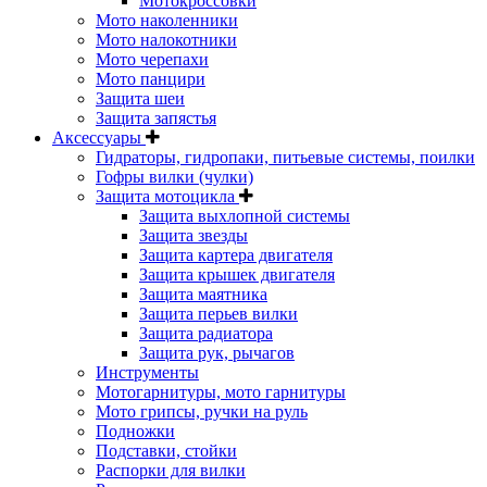
Мотокроссовки
Мото наколенники
Мото налокотники
Мото черепахи
Мото панцири
Защита шеи
Защита запястья
Аксессуары
Гидраторы, гидропаки, питьевые системы, поилки
Гофры вилки (чулки)
Защита мотоцикла
Защита выхлопной системы
Защита звезды
Защита картера двигателя
Защита крышек двигателя
Защита маятника
Защита перьев вилки
Защита радиатора
Защита рук, рычагов
Инструменты
Мотогарнитуры, мото гарнитуры
Мото грипсы, ручки на руль
Подножки
Подставки, стойки
Распорки для вилки