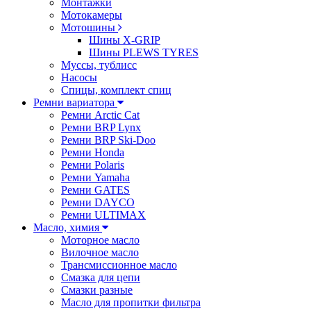
Монтажки
Мотокамеры
Мотошины
Шины X-GRIP
Шины PLEWS TYRES
Муссы, тублисс
Насосы
Спицы, комплект спиц
Ремни вариатора
Ремни Arctic Cat
Ремни BRP Lynx
Ремни BRP Ski-Doo
Ремни Honda
Ремни Polaris
Ремни Yamaha
Ремни GATES
Ремни DAYCO
Ремни ULTIMAX
Масло, химия
Моторное масло
Вилочное масло
Трансмиссионное масло
Смазка для цепи
Смазки разные
Масло для пропитки фильтра