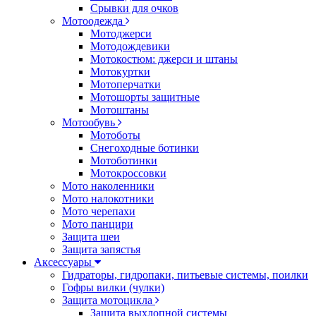
Срывки для очков
Мотоодежда
Мотоджерси
Мотодождевики
Мотокостюм: джерси и штаны
Мотокуртки
Мотоперчатки
Мотошорты защитные
Мотоштаны
Мотообувь
Мотоботы
Снегоходные ботинки
Мотоботинки
Мотокроссовки
Мото наколенники
Мото налокотники
Мото черепахи
Мото панцири
Защита шеи
Защита запястья
Аксессуары
Гидраторы, гидропаки, питьевые системы, поилки
Гофры вилки (чулки)
Защита мотоцикла
Защита выхлопной системы