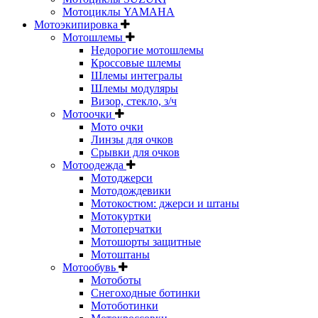
Мотоциклы YAMAHA
Мотоэкипировка
Мотошлемы
Недорогие мотошлемы
Кроссовые шлемы
Шлемы интегралы
Шлемы модуляры
Визор, стекло, з/ч
Мотоочки
Мото очки
Линзы для очков
Срывки для очков
Мотоодежда
Мотоджерси
Мотодождевики
Мотокостюм: джерси и штаны
Мотокуртки
Мотоперчатки
Мотошорты защитные
Мотоштаны
Мотообувь
Мотоботы
Снегоходные ботинки
Мотоботинки