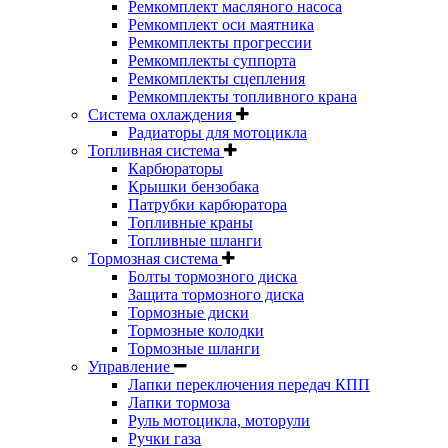
Ремкомплект масляного насоса
Ремкомплект оси маятника
Ремкомплекты прогрессии
Ремкомплекты суппорта
Ремкомплекты сцепления
Ремкомплекты топливного крана
Система охлаждения
Радиаторы для мотоцикла
Топливная система
Карбюраторы
Крышки бензобака
Патрубки карбюратора
Топливные краны
Топливные шланги
Тормозная система
Болты тормозного диска
Защита тормозного диска
Тормозные диски
Тормозные колодки
Тормозные шланги
Управление
Лапки переключения передач КПП
Лапки тормоза
Руль мотоцикла, моторули
Ручки газа