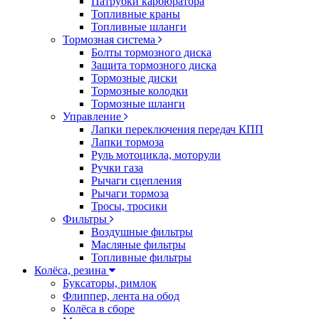
Патрубки карбюратора
Топливные краны
Топливные шланги
Тормозная система
Болты тормозного диска
Защита тормозного диска
Тормозные диски
Тормозные колодки
Тормозные шланги
Управление
Лапки переключения передач КПП
Лапки тормоза
Руль мотоцикла, моторули
Ручки газа
Рычаги сцепления
Рычаги тормоза
Тросы, тросики
Фильтры
Воздушные фильтры
Масляные фильтры
Топливные фильтры
Колёса, резина
Буксаторы, римлок
Флиппер, лента на обод
Колёса в сборе