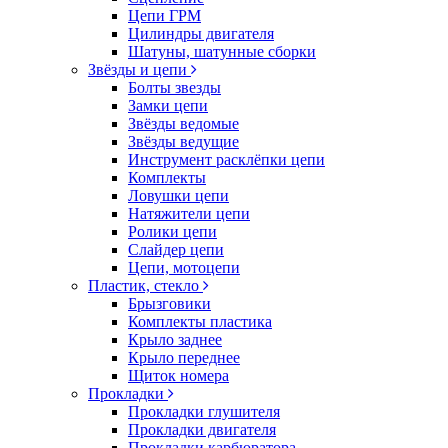
Цепи ГРМ
Цилиндры двигателя
Шатуны, шатунные сборки
Звёзды и цепи
Болты звезды
Замки цепи
Звёзды ведомые
Звёзды ведущие
Инструмент расклёпки цепи
Комплекты
Ловушки цепи
Натяжители цепи
Ролики цепи
Слайдер цепи
Цепи, мотоцепи
Пластик, стекло
Брызговики
Комплекты пластика
Крыло заднее
Крыло переднее
Щиток номера
Прокладки
Прокладки глушителя
Прокладки двигателя
Прокладки карбюратора