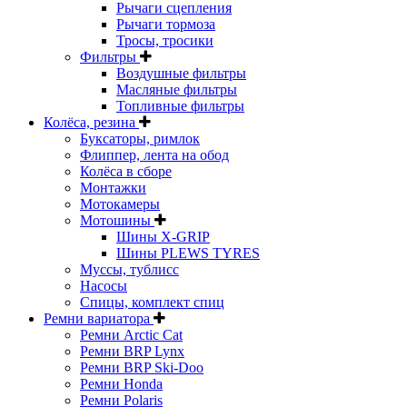
Рычаги сцепления
Рычаги тормоза
Тросы, тросики
Фильтры
Воздушные фильтры
Масляные фильтры
Топливные фильтры
Колёса, резина
Буксаторы, римлок
Флиппер, лента на обод
Колёса в сборе
Монтажки
Мотокамеры
Мотошины
Шины X-GRIP
Шины PLEWS TYRES
Муссы, тублисс
Насосы
Спицы, комплект спиц
Ремни вариатора
Ремни Arctic Cat
Ремни BRP Lynx
Ремни BRP Ski-Doo
Ремни Honda
Ремни Polaris