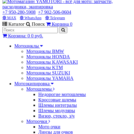
+7 950-280-5908
+7 902-506-0604
🟢 MAX
🟢 WhatsApp
🔵 Telegram
Каталог
Поиск
Корзина
0
Корзина
:
0
0 руб.
Мотоциклы
Мотоциклы BMW
Мотоциклы HONDA
Мотоциклы KAWASAKI
Мотоциклы KTM
Мотоциклы SUZUKI
Мотоциклы YAMAHA
Мотоэкипировка
Мотошлемы
Недорогие мотошлемы
Кроссовые шлемы
Шлемы интегралы
Шлемы модуляры
Визор, стекло, з/ч
Мотоочки
Мото очки
Линзы для очков