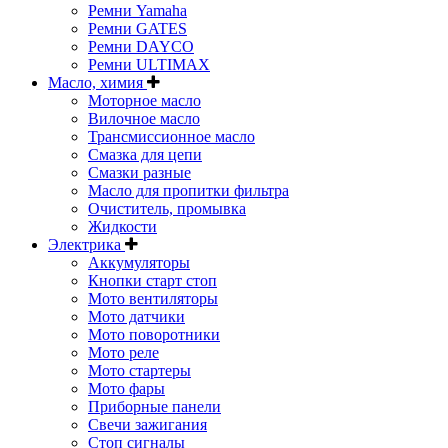
Ремни Yamaha
Ремни GATES
Ремни DAYCO
Ремни ULTIMAX
Масло, химия
Моторное масло
Вилочное масло
Трансмиссионное масло
Смазка для цепи
Смазки разные
Масло для пропитки фильтра
Очиститель, промывка
Жидкости
Электрика
Аккумуляторы
Кнопки старт стоп
Мото вентиляторы
Мото датчики
Мото поворотники
Мото реле
Мото стартеры
Мото фары
Приборные панели
Свечи зажигания
Стоп сигналы