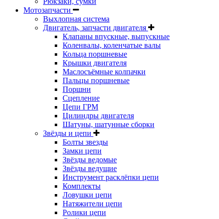
Рюкзаки, сумки
Мотозапчасти
Выхлопная система
Двигатель, запчасти двигателя
Клапаны впускные, выпускные
Коленвалы, коленчатые валы
Кольца поршневые
Крышки двигателя
Маслосъёмные колпачки
Пальцы поршневые
Поршни
Сцепление
Цепи ГРМ
Цилиндры двигателя
Шатуны, шатунные сборки
Звёзды и цепи
Болты звезды
Замки цепи
Звёзды ведомые
Звёзды ведущие
Инструмент расклёпки цепи
Комплекты
Ловушки цепи
Натяжители цепи
Ролики цепи