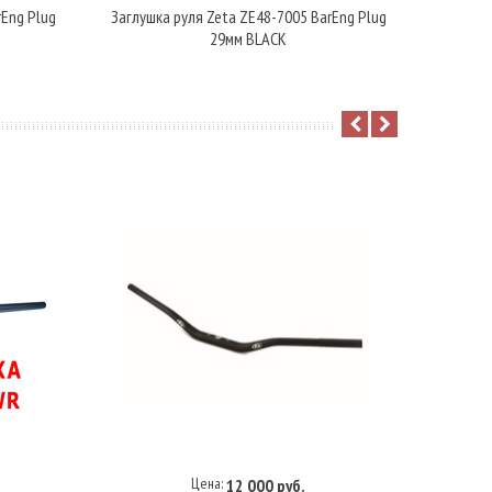
rEng Plug
Заглушка руля Zeta ZE48-7005 BarEng Plug
Заглушк
29мм BLACK
Цена:
12 000 руб.
Купить под заказ