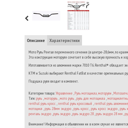
Описание
Характеристики
Мото Руль Рентал переменного сечения (в центре-28,6мм, по края
Эта конструкция моторуля сочетает в себе высокую прочность и хо
Изготавливается из алюминия марки 7010 T6. Renthal® обладает эк
KTM и Suzuki выбирают Renthal FatBat в качестве оригинальных ру
Подушка руля входит в комплект.
Категории товара:
Управление
,
Руль мотоцикла, моторули
,
Мотозапч
Тэги:
руль
,
моторуль
,
мото руль
,
руль для мотоцикла
,
мотоциклетны
renthal руль кросс
,
renthal руль кроссовый
,
renthal руль алюмини
мотоцикл
,
руль 28мм эндуро
,
руль кросс
,
руль кросс эндуро
,
руль 
ренталь эндуро
,
руль эндуро
,
руль эндуро 28
,
руль эндуро 28 мм
,
ру
Внимание! Информация в объявлении ни в коем случае не является