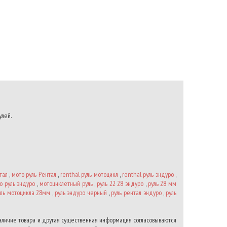
ть
нию
улей.
тал
,
мото руль Рентал
,
renthal руль мотоцикл
,
renthal руль эндуро
,
о руль эндуро
,
мотоциклетный руль
,
руль 22 28 эндуро
,
руль 28 мм
уль мотоцикла 28мм
,
руль эндуро черный
,
руль рентал эндуро
,
руль
наличие товара и другая существенная информация согласовываются