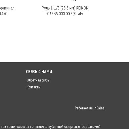
оригинал
Руль 1-1/8 (28,6 мм) REIKON
Руль Ac
R450
037.35.000.00.59 Italy
СВЯЗЬ С НАМИ
Обратная связь
Контакты
Работает на
InSales
 при каких условиях не является публичной офертой, определяемой