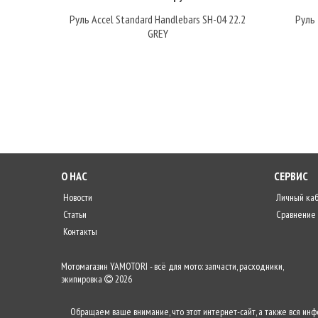
Руль Accel Standard Handlebars SH-04 22.2
Руль 
GREY
О НАС
СЕРВИС
Новости
Личный ка
Статьи
Сравнение
Контакты
Мотомагазин YAMOTORI - всё для мото: запчасти, расходники,
экипировка
2026
Обращаем ваше внимание, что этот интернет-сайт, а также вся ин