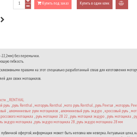
Купить под заказ
Купить в один клик
добави
к
сравне
м-22,2мм) без перемычки.
рошую гибкость.
склюзивными правами на этот специально разработанный сплав для изготовления мотор
лей для своих мотоциклов.
асти
, ,
RENTHAL
й руль
,
руль Renthal
,
моторуль Renthal
,
мото руль Renthal
,
руль Рентал
,
моторуль Рен
евый
,
алюминиевые рули мотоциклов
,
алюминиевый руль эндуро
,
кроссовый руль
,
мот
кроссового мотоцикла
,
руль мотоцикл 28 22
,
руль мотоцикл эндуро
,
руль мотоцикла
,
р
ль эндуро мотоцикла
,
руль эндуро мотоцикла 28
,
руль эндуро мотоцикла 28 мм
 публичной офертой, информация может быть неполна или неверна. Актуальная цена, 