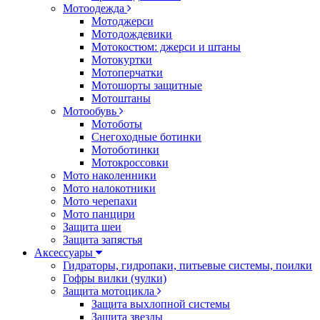
Мотоодежда
Мотоджерси
Мотодождевики
Мотокостюм: джерси и штаны
Мотокуртки
Мотоперчатки
Мотошорты защитные
Мотоштаны
Мотообувь
Мотоботы
Снегоходные ботинки
Мотоботинки
Мотокроссовки
Мото наколенники
Мото налокотники
Мото черепахи
Мото панцири
Защита шеи
Защита запястья
Аксессуары
Гидраторы, гидропаки, питьевые системы, поилки
Гофры вилки (чулки)
Защита мотоцикла
Защита выхлопной системы
Защита звезды