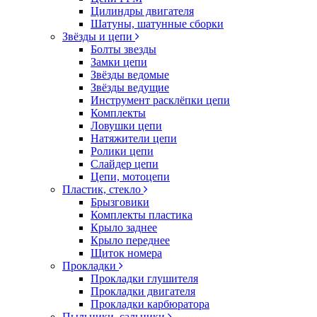
Цилиндры двигателя
Шатуны, шатунные сборки
Звёзды и цепи
Болты звезды
Замки цепи
Звёзды ведомые
Звёзды ведущие
Инструмент расклёпки цепи
Комплекты
Ловушки цепи
Натяжители цепи
Ролики цепи
Слайдер цепи
Цепи, мотоцепи
Пластик, стекло
Брызговики
Комплекты пластика
Крыло заднее
Крыло переднее
Щиток номера
Прокладки
Прокладки глушителя
Прокладки двигателя
Прокладки карбюратора
Пыльники, сальники