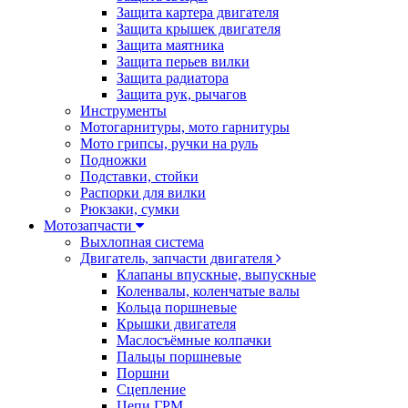
Защита картера двигателя
Защита крышек двигателя
Защита маятника
Защита перьев вилки
Защита радиатора
Защита рук, рычагов
Инструменты
Мотогарнитуры, мото гарнитуры
Мото грипсы, ручки на руль
Подножки
Подставки, стойки
Распорки для вилки
Рюкзаки, сумки
Мотозапчасти
Выхлопная система
Двигатель, запчасти двигателя
Клапаны впускные, выпускные
Коленвалы, коленчатые валы
Кольца поршневые
Крышки двигателя
Маслосъёмные колпачки
Пальцы поршневые
Поршни
Сцепление
Цепи ГРМ