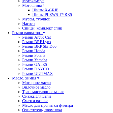
Мотокамеры
Мотошины
Шины X-GRIP
Шины PLEWS TYRES
Муссы, тублисс
Насосы
Спицы, комплект спиц
Ремни вариатора
Ремни Arctic Cat
Ремни BRP Lynx
Ремни BRP Ski-Doo
Ремни Honda
Ремни Polaris
Ремни Yamaha
Ремни GATES
Ремни DAYCO
Ремни ULTIMAX
Масло, химия
Моторное масло
Вилочное масло
Трансмиссионное масло
Смазка для цепи
Смазки разные
Масло для пропитки фильтра
Очиститель, промывка