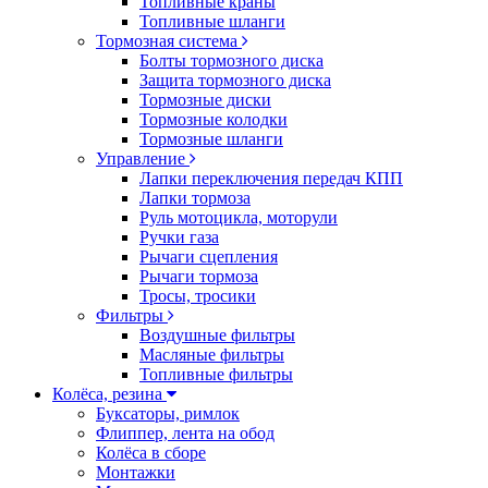
Топливные краны
Топливные шланги
Тормозная система
Болты тормозного диска
Защита тормозного диска
Тормозные диски
Тормозные колодки
Тормозные шланги
Управление
Лапки переключения передач КПП
Лапки тормоза
Руль мотоцикла, моторули
Ручки газа
Рычаги сцепления
Рычаги тормоза
Тросы, тросики
Фильтры
Воздушные фильтры
Масляные фильтры
Топливные фильтры
Колёса, резина
Буксаторы, римлок
Флиппер, лента на обод
Колёса в сборе
Монтажки