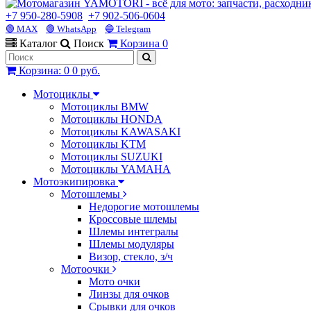
+7 950-280-5908
+7 902-506-0604
🟢 MAX
🟢 WhatsApp
🔵 Telegram
Каталог
Поиск
Корзина
0
Корзина
:
0
0 руб.
Мотоциклы
Мотоциклы BMW
Мотоциклы HONDA
Мотоциклы KAWASAKI
Мотоциклы KTM
Мотоциклы SUZUKI
Мотоциклы YAMAHA
Мотоэкипировка
Мотошлемы
Недорогие мотошлемы
Кроссовые шлемы
Шлемы интегралы
Шлемы модуляры
Визор, стекло, з/ч
Мотоочки
Мото очки
Линзы для очков
Срывки для очков